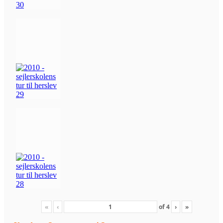
«
‹
of
4
›
»