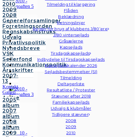
2010
Tilmelding til klargøring
2009
Flåden
2008
Beklædning
Generelforsamlinger
Retningslinjer
Forretningsorden
Regler for brug af klubbens J/80’ere
Regnskabsinstruks
J/80 vintersejlads
Udvalg
Gråsælerne
Privatlivspolitik
Kapsejlads
Nyhedsbreve
VSK
Tirsdagskapsejlads
Sejlerfond
Indbydelse til Tirsdagskapsejlads
Kommunikationspolitik
Kapsejladskalender 2026
Årsskrifter
Sejladsbestemmelser (SI)
2007-
Tilmelding
13
Deltagerliste
Kontakt
Resultatliste / Protester
Galleri
Stævner efter 2018
Andre
2005
Familiekapsejlads
fotos
album
Udvalg & klubmåler
2007
Tidligere stævner
album
2008
2008
2009
album
2009
2010