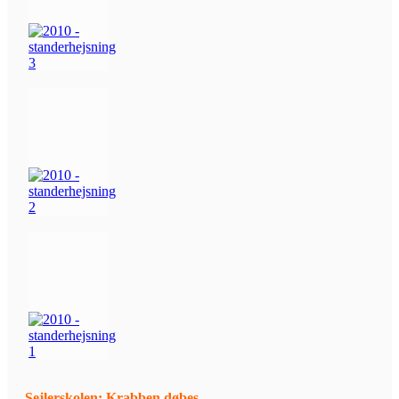
Sejlerskolen: Krabben døbes