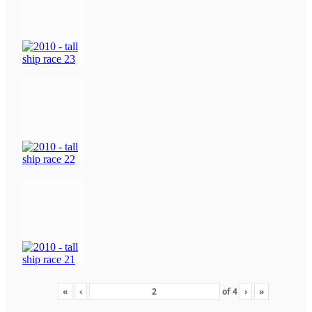
«
‹
of
4
›
»