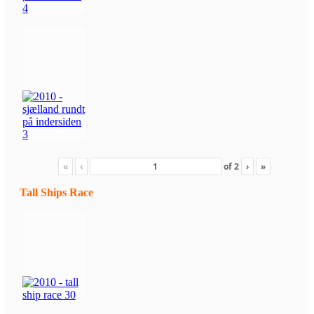
«
‹
of
2
›
»
Tall Ships Race