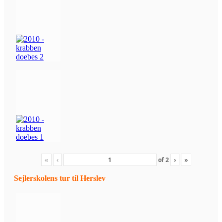
«
‹
of
2
›
»
Sejlerskolens tur til Herslev