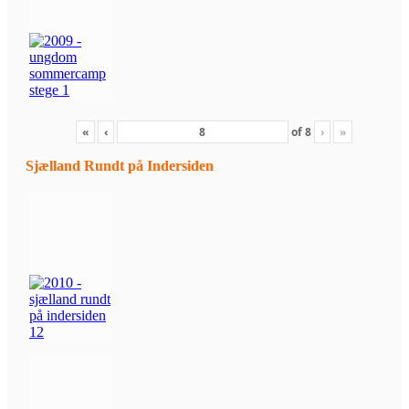
«
‹
of
8
›
»
Sjælland Rundt på Indersiden