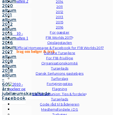
album
2014
2010
2011
album
2012
2011
2013
album
2015
2012
2016
album
For gæster
2015
F18 Worlds 2017
album
2016
Opslagstavlen
album
Official Homepage & Facebook for F18 Worlds 2017
Foredrag om bølger & tryk
2017
Danske Tursejlere
album
For F18-frivillige
2018
Organisationskomité
album
Tursejlads
2018
Dansk Sejlunions gastebørs
album
Turforslag
–
Fortøjningstips
60
års
Flagning
jubilæumskavalkade
Dansk Sejlunion: Tips & fordele
Facebook
Tursejlads
Gode råd til bådejeren
Medlemsfordele i DS
Turbøjer