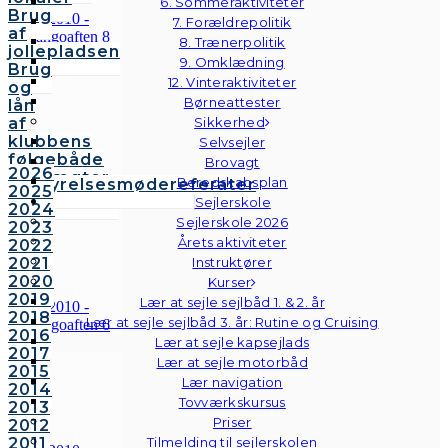
6. Sommeraktiviteter
Brug
7. Forældrepolitik
af
8. Trænerpolitik
jollepladsen
9. Omklædning
Brug
12. Vinteraktiviteter
og
Børneattester
lån
af
Sikkerhed
klubbens
Selvsejler
følgebåde
Brovagt
2026
Vedtægter
Beredskabsplan
Bestyrelsesmødereferater
2025
Bestyrelsen
Sejlerskole
2024
Sejlerskole 2026
2023
Årets aktiviteter
2022
2021
Instruktører
2020
Kurser
2019
Lær at sejle sejlbåd 1. & 2. år
2018
Lær at sejle sejlbåd 3. år: Rutine og Cruising
2016
Lær at sejle kapsejlads
2017
Lær at sejle motorbåd
2015
Lær navigation
2014
Tovværkskursus
2013
Priser
2012
2011
Tilmelding til sejlerskolen