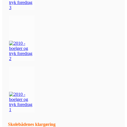
Skolebådenes klargøring