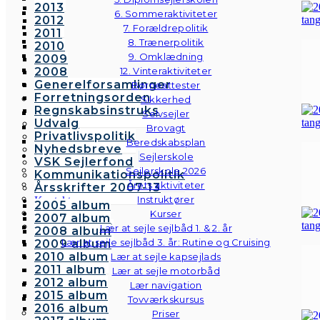
2013
6. Sommeraktiviteter
2012
7. Forældrepolitik
2011
8. Trænerpolitik
2010
9. Omklædning
2009
2008
12. Vinteraktiviteter
Generelforsamlinger
Børneattester
Forretningsorden
Sikkerhed
Regnskabsinstruks
Selvsejler
Udvalg
Brovagt
Privatlivspolitik
Beredskabsplan
Nyhedsbreve
Sejlerskole
VSK Sejlerfond
Sejlerskole 2026
Kommunikationspolitik
Årets aktiviteter
Årsskrifter 2007-13
Instruktører
Kontakt
2005 album
Galleri
Kurser
2007 album
Andre fotos
Lær at sejle sejlbåd 1. & 2. år
2008 album
Lær at sejle sejlbåd 3. år: Rutine og Cruising
2009 album
2010 album
Lær at sejle kapsejlads
2011 album
Lær at sejle motorbåd
2012 album
Lær navigation
2015 album
Tovværkskursus
2016 album
Priser