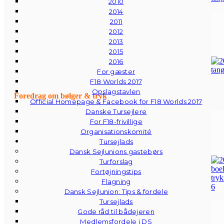
2010
2014
2011
2012
2013
2015
2016
For gæster
F18 Worlds 2017
Opslagstavlen
Foredrag om bølger & tryk
Official Homepage & Facebook for F18 Worlds 2017
Danske Tursejlere
For F18-frivillige
Organisationskomité
Tursejlads
Dansk Sejlunions gastebørs
Turforslag
Fortøjningstips
Flagning
Dansk Sejlunion: Tips & fordele
Tursejlads
Gode råd til bådejeren
Medlemsfordele i DS