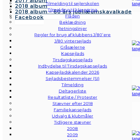
2017 album
Tilmelding til sejlerskolen
2018 album
Tilmelding til klargøring
2018 album – 60 års jubilæumskavalkade
Flåden
Facebook
Beklædning
Retningslinjer
Regler for brug af klubbens J/80’ere
J/80 vintersejlads
Gråsælerne
Kapsejlads
Tirsdagskapsejlads
Indbydelse til Tirsdagskapsejlads
Kapsejladskalender 2026
Sejladsbestemmelser (SI)
Tilmelding
Deltagerliste
Resultatliste / Protester
Stævner efter 2018
Familiekapsejlads
Udvalg & klubmåler
Tidligere stævner
2008
2009