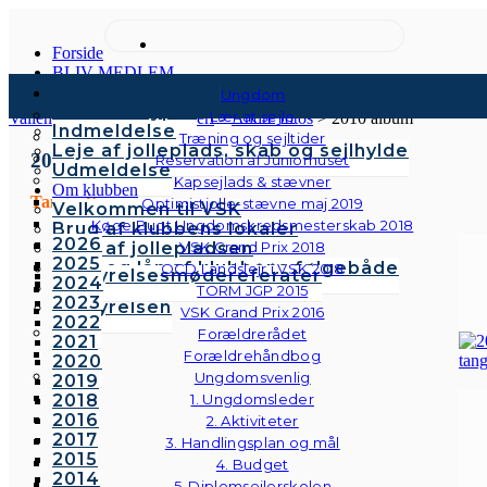
Forside
BLIV MEDLEM
Kontingenter & gebyrer
Ungdom
Medlemstyper
Lær at sejle
Vallensbæk Sejlklub
>
Galleri
>
Andre fotos
>
2010 album
Indmeldelse
Træning og sejltider
Leje af jolleplads, skab og sejlhylde
2010
Reservation af Juniorhuset
Udmeldelse
Kapsejlads & stævner
Om klubben
Tangoaften
Optimistjolle-stævne maj 2019
Velkommen til VSK
Køge Bugt Ungdomskredsmesterskab 2018
Brug af klubbens lokaler
2026
Brug af jollepladsen
VSK Grand Prix 2018
2025
Brug og lån af klubbens følgebåde
OCD Landslejr i VSK 2018
Bestyrelsesmødereferater
2024
Vedtægter
TORM JGP 2015
2023
Bestyrelsen
VSK Grand Prix 2016
2022
Forældrerådet
2021
Forældrehåndbog
2020
Ungdomsvenlig
2019
2018
1. Ungdomsleder
2016
2. Aktiviteter
2017
3. Handlingsplan og mål
2015
4. Budget
2014
5. Diplomsejlerskolen