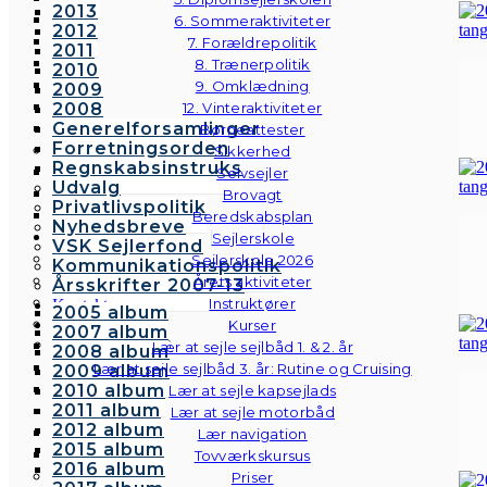
2013
6. Sommeraktiviteter
2012
7. Forældrepolitik
2011
8. Trænerpolitik
2010
9. Omklædning
2009
2008
12. Vinteraktiviteter
Generelforsamlinger
Børneattester
Forretningsorden
Sikkerhed
Regnskabsinstruks
Selvsejler
Udvalg
Brovagt
Privatlivspolitik
Beredskabsplan
Nyhedsbreve
Sejlerskole
VSK Sejlerfond
Sejlerskole 2026
Kommunikationspolitik
Årets aktiviteter
Årsskrifter 2007-13
Instruktører
Kontakt
2005 album
Galleri
Kurser
2007 album
Andre fotos
Lær at sejle sejlbåd 1. & 2. år
2008 album
Lær at sejle sejlbåd 3. år: Rutine og Cruising
2009 album
2010 album
Lær at sejle kapsejlads
2011 album
Lær at sejle motorbåd
2012 album
Lær navigation
2015 album
Tovværkskursus
2016 album
Priser