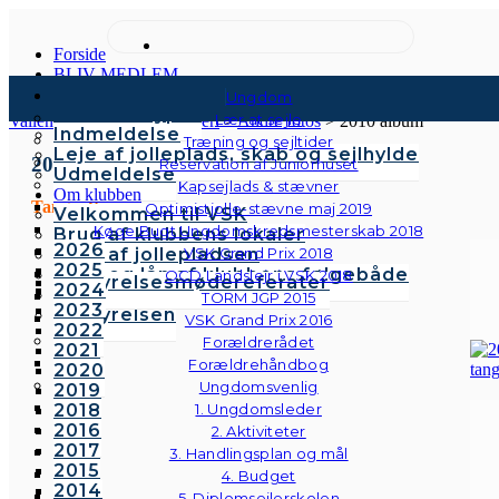
Forside
BLIV MEDLEM
Kontingenter & gebyrer
Ungdom
Medlemstyper
Lær at sejle
Vallensbæk Sejlklub
>
Galleri
>
Andre fotos
>
2010 album
Indmeldelse
Træning og sejltider
Leje af jolleplads, skab og sejlhylde
2010
Reservation af Juniorhuset
Udmeldelse
Kapsejlads & stævner
Om klubben
Tangoaften
Optimistjolle-stævne maj 2019
Velkommen til VSK
Køge Bugt Ungdomskredsmesterskab 2018
Brug af klubbens lokaler
2026
Brug af jollepladsen
VSK Grand Prix 2018
2025
Brug og lån af klubbens følgebåde
OCD Landslejr i VSK 2018
Bestyrelsesmødereferater
2024
Vedtægter
TORM JGP 2015
2023
Bestyrelsen
VSK Grand Prix 2016
2022
Forældrerådet
2021
Forældrehåndbog
2020
Ungdomsvenlig
2019
2018
1. Ungdomsleder
2016
2. Aktiviteter
2017
3. Handlingsplan og mål
2015
4. Budget
2014
5. Diplomsejlerskolen