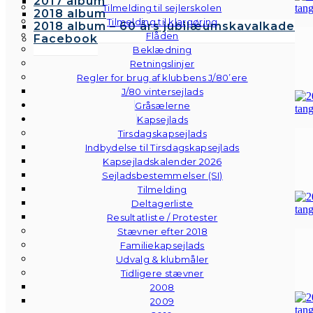
2017 album
Tilmelding til sejlerskolen
2018 album
Tilmelding til klargøring
2018 album – 60 års jubilæumskavalkade
Flåden
Facebook
Beklædning
Retningslinjer
Regler for brug af klubbens J/80’ere
J/80 vintersejlads
Gråsælerne
Kapsejlads
Tirsdagskapsejlads
Indbydelse til Tirsdagskapsejlads
Kapsejladskalender 2026
Sejladsbestemmelser (SI)
Tilmelding
Deltagerliste
Resultatliste / Protester
Stævner efter 2018
Familiekapsejlads
Udvalg & klubmåler
Tidligere stævner
2008
2009