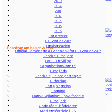
2010
2014
2011
2012
2013
2015
2016
For gæster
F18 Worlds 2017
Opslagstavlen
Foredrag om bølger & tryk
Official Homepage & Facebook for F18 Worlds 2017
Danske Tursejlere
For F18-frivillige
Organisationskomité
Tursejlads
Dansk Sejlunions gastebørs
Turforslag
Fortøjningstips
Flagning
Dansk Sejlunion: Tips & fordele
Tursejlads
Gode råd til bådejeren
Medlemsfordele i DS