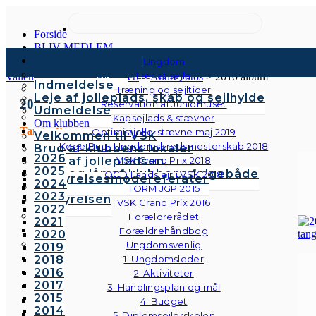
Forside
BLIV MEDLEM
Kontingenter & gebyrer
Ungdom
Medlemstyper
Lær at sejle
Vallensbæk Sejlklub
>
Galleri
>
Andre fotos
>
2010 album
Indmeldelse
Træning og sejltider
Leje af jolleplads, skab og sejlhylde
2010
Reservation af Juniorhuset
Udmeldelse
Kapsejlads & stævner
Om klubben
Tangoaften
Optimistjolle-stævne maj 2019
Velkommen til VSK
Køge Bugt Ungdomskredsmesterskab 2018
Brug af klubbens lokaler
2026
Brug af jollepladsen
VSK Grand Prix 2018
2025
Brug og lån af klubbens følgebåde
OCD Landslejr i VSK 2018
Bestyrelsesmødereferater
2024
Vedtægter
TORM JGP 2015
2023
Bestyrelsen
VSK Grand Prix 2016
2022
Forældrerådet
2021
Forældrehåndbog
2020
Ungdomsvenlig
2019
2018
1. Ungdomsleder
2016
2. Aktiviteter
2017
3. Handlingsplan og mål
2015
4. Budget
2014
5. Diplomsejlerskolen