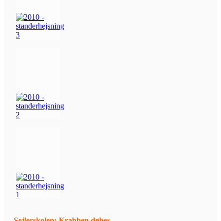
Sejlerskolen: Krabben døbes