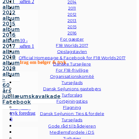
2011
2014
album
2011
2012
2012
album
2013
2015
2015
album
2016
2016
For gæster
album
F18 Worlds 2017
2017
album
Opslagstavlen
2018
Official Homepage & Facebook for F18 Worlds 2017
Foredrag om bølger & tryk
album
Danske Tursejlere
2018
For F18-frivillige
album
Organisationskomité
–
Tursejlads
60
Dansk Sejlunions gastebørs
års
Turforslag
jubilæumskavalkade
Fortøjningstips
Facebook
Flagning
Dansk Sejlunion: Tips & fordele
Tursejlads
Gode råd til bådejeren
Medlemsfordele i DS
Turbøjer