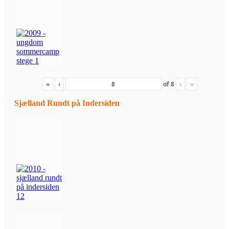
«
‹
of
8
›
»
Sjælland Rundt på Indersiden