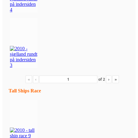
«
‹
of
2
›
»
Tall Ships Race