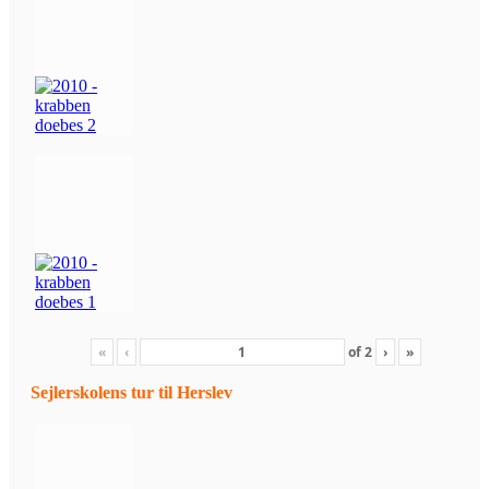
«
‹
of
2
›
»
Sejlerskolens tur til Herslev