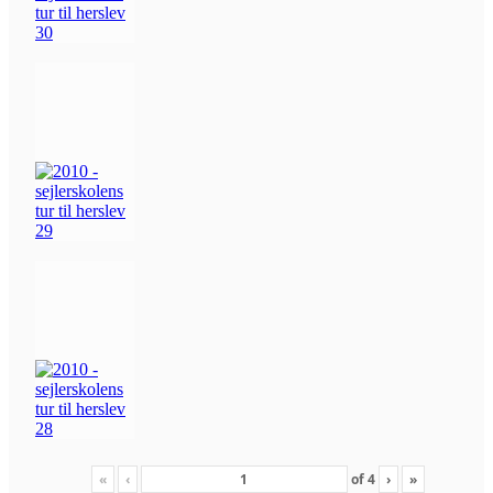
«
‹
of
4
›
»