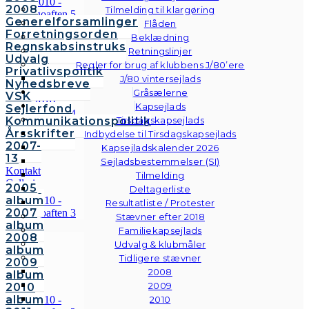
2008
Tilmelding til klargøring
Generelforsamlinger
Flåden
Forretningsorden
Beklædning
Regnskabsinstruks
Retningslinjer
Udvalg
Regler for brug af klubbens J/80’ere
Privatlivspolitik
J/80 vintersejlads
Nyhedsbreve
Gråsælerne
VSK
Kapsejlads
Sejlerfond
Kommunikationspolitik
Tirsdagskapsejlads
Årsskrifter
Indbydelse til Tirsdagskapsejlads
2007-
Kapsejladskalender 2026
13
Sejladsbestemmelser (SI)
Kontakt
Tilmelding
Galleri
2005
Deltagerliste
Andre
album
Resultatliste / Protester
fotos
2007
Stævner efter 2018
album
Familiekapsejlads
2008
Udvalg & klubmåler
album
Tidligere stævner
2009
2008
album
2009
2010
album
2010