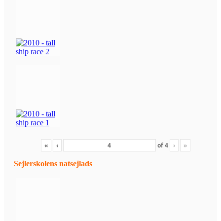
«
‹
of
4
›
»
Sejlerskolens natsejlads