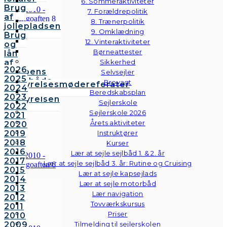
6. Sommeraktiviteter
Brug
7. Forældrepolitik
af
8. Trænerpolitik
jollepladsen
9. Omklædning
Brug
12. Vinteraktiviteter
og
Børneattester
lån
af
Sikkerhed
2026
klubbens
Selvsejler
2025
følgebåde
Brovagt
Bestyrelsesmødereferater
2024
Vedtægter
Beredskabsplan
2023
Bestyrelsen
Sejlerskole
2022
Sejlerskole 2026
2021
Årets aktiviteter
2020
2019
Instruktører
2018
Kurser
2016
Lær at sejle sejlbåd 1. & 2. år
2017
Lær at sejle sejlbåd 3. år: Rutine og Cruising
2015
Lær at sejle kapsejlads
2014
Lær at sejle motorbåd
2013
Lær navigation
2012
Tovværkskursus
2011
Priser
2010
2009
Tilmelding til sejlerskolen