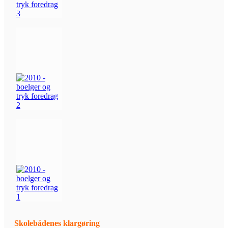
Skolebådenes klargøring