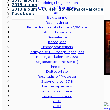
2017 album
Tilmelding til sejlerskolen
2018 album
Tilmelding til klargøring
2018 album – 60 års jubilæumskavalkade
Flåden
Facebook
Beklædning
Retningslinjer
Regler for brug af klubbens J/80’ere
J/80 vintersejlads
Gråsælerne
Kapsejlads
Tirsdagskapsejlads
Indbydelse til Tirsdagskapsejlads
Kapsejladskalender 2026
Sejladsbestemmelser (SI)
Tilmelding
Deltagerliste
Resultatliste / Protester
Stævner efter 2018
Familiekapsejlads
Udvalg & klubmåler
Tidligere stævner
2008
2009