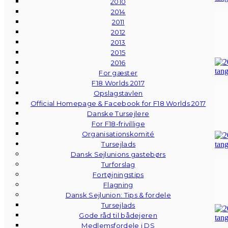
2010
2014
2011
2012
2013
2015
2016
For gæster
F18 Worlds 2017
Opslagstavlen
Official Homepage & Facebook for F18 Worlds 2017
Danske Tursejlere
For F18-frivillige
Organisationskomité
Tursejlads
Dansk Sejlunions gastebørs
Turforslag
Fortøjningstips
Flagning
Dansk Sejlunion: Tips & fordele
Tursejlads
Gode råd til bådejeren
Medlemsfordele i DS