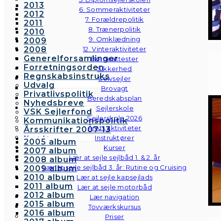
2013
6. Sommeraktiviteter
2012
7. Forældrepolitik
2011
8. Trænerpolitik
2010
9. Omklædning
2009
2008
12. Vinteraktiviteter
Generelforsamlinger
Børneattester
Forretningsorden
Sikkerhed
Regnskabsinstruks
Selvsejler
Udvalg
Brovagt
Privatlivspolitik
Beredskabsplan
Nyhedsbreve
Sejlerskole
VSK Sejlerfond
Sejlerskole 2026
Kommunikationspolitik
Årets aktiviteter
Årsskrifter 2007-13
Instruktører
Kontakt
2005 album
Galleri
Kurser
2007 album
Andre fotos
Lær at sejle sejlbåd 1. & 2. år
2008 album
Lær at sejle sejlbåd 3. år: Rutine og Cruising
2009 album
2010 album
Lær at sejle kapsejlads
2011 album
Lær at sejle motorbåd
2012 album
Lær navigation
2015 album
Tovværkskursus
2016 album
Priser