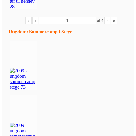
«
‹
of
4
›
»
Ungdom: Sommercamp i Stege