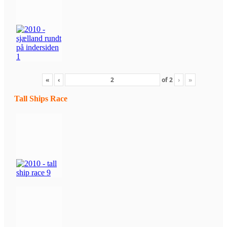
«
‹
of
2
›
»
Tall Ships Race