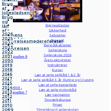
6. Sommeraktiviteter
Brug
7. Forældrepolitik
af
8. Trænerpolitik
jollepladsen
9. Omklædning
Brug
12. Vinteraktiviteter
og
Børneattester
lån
af
Sikkerhed
2026
klubbens
Selvsejler
2025
følgebåde
Brovagt
Bestyrelsesmødereferater
2024
Vedtægter
Beredskabsplan
2023
Bestyrelsen
Sejlerskole
2022
Sejlerskole 2026
2021
Årets aktiviteter
2020
2019
Instruktører
2018
Kurser
2016
Lær at sejle sejlbåd 1. & 2. år
2017
Lær at sejle sejlbåd 3. år: Rutine og Cruising
2015
Lær at sejle kapsejlads
2014
Lær at sejle motorbåd
2013
Lær navigation
2012
Tovværkskursus
2011
Priser
2010
2009
Tilmelding til sejlerskolen