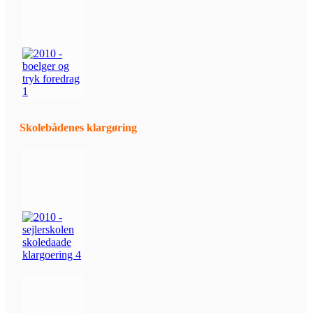
Skolebådenes klargøring