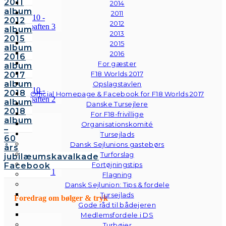
2011
2014
album
2011
2012
2012
album
2013
2015
2015
album
2016
2016
For gæster
album
F18 Worlds 2017
2017
album
Opslagstavlen
2018
Official Homepage & Facebook for F18 Worlds 2017
album
Danske Tursejlere
2018
For F18-frivillige
album
Organisationskomité
–
Tursejlads
60
Dansk Sejlunions gastebørs
års
Turforslag
jubilæumskavalkade
Fortøjningstips
Facebook
Flagning
Dansk Sejlunion: Tips & fordele
Tursejlads
Foredrag om bølger & tryk
Gode råd til bådejeren
Medlemsfordele i DS
Turbøjer