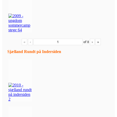
«
‹
of
8
›
»
Sjælland Rundt på Indersiden