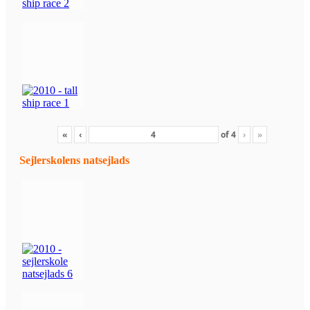
«
‹
of
4
›
»
Sejlerskolens natsejlads