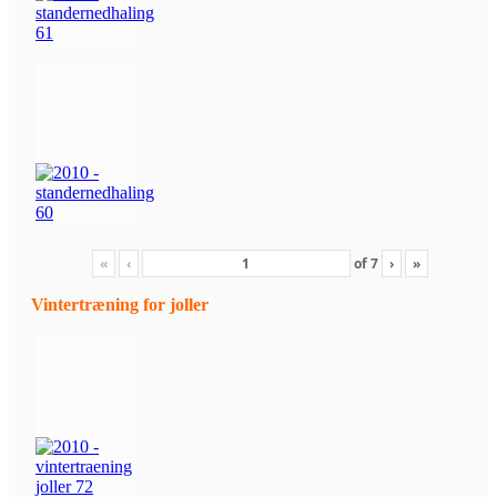
«
‹
of
7
›
»
Vintertræning for joller