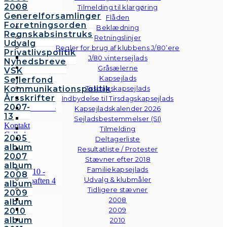
2008
Tilmelding til klargøring
Generelforsamlinger
Flåden
Forretningsorden
Beklædning
Regnskabsinstruks
Retningslinjer
Udvalg
Regler for brug af klubbens J/80’ere
Privatlivspolitik
J/80 vintersejlads
Nyhedsbreve
Gråsælerne
VSK
Kapsejlads
Sejlerfond
Kommunikationspolitik
Tirsdagskapsejlads
Årsskrifter
Indbydelse til Tirsdagskapsejlads
2007-
Kapsejladskalender 2026
13
Sejladsbestemmelser (SI)
Kontakt
Tilmelding
Galleri
2005
Deltagerliste
Andre
album
Resultatliste / Protester
fotos
2007
Stævner efter 2018
album
Familiekapsejlads
2008
Udvalg & klubmåler
album
Tidligere stævner
2009
2008
album
2009
2010
album
2010