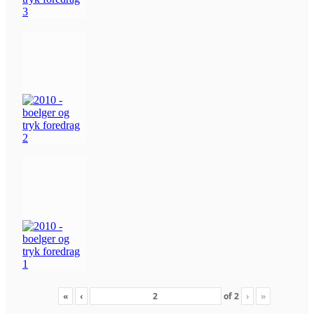
«
‹
of
2
›
»