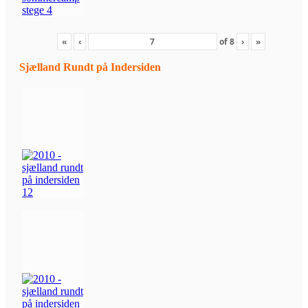
«
‹
of
8
›
»
Sjælland Rundt på Indersiden