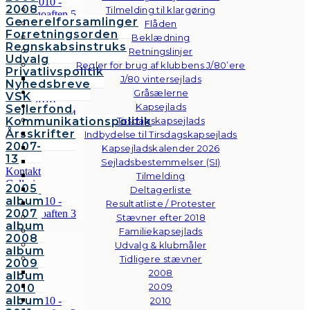
2008
Tilmelding til klargøring
Generelforsamlinger
Flåden
Forretningsorden
Beklædning
Regnskabsinstruks
Retningslinjer
Udvalg
Regler for brug af klubbens J/80’ere
Privatlivspolitik
J/80 vintersejlads
Nyhedsbreve
Gråsælerne
VSK
Kapsejlads
Sejlerfond
Kommunikationspolitik
Tirsdagskapsejlads
Årsskrifter
Indbydelse til Tirsdagskapsejlads
2007-
Kapsejladskalender 2026
13
Sejladsbestemmelser (SI)
Kontakt
Tilmelding
Galleri
2005
Deltagerliste
Andre
album
Resultatliste / Protester
fotos
2007
Stævner efter 2018
album
Familiekapsejlads
2008
Udvalg & klubmåler
album
Tidligere stævner
2009
2008
album
2009
2010
album
2010