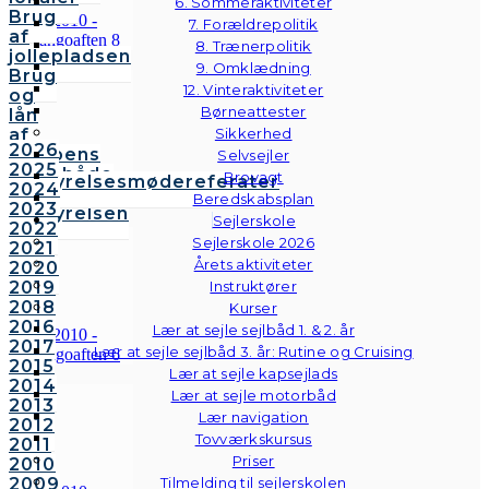
6. Sommeraktiviteter
Brug
7. Forældrepolitik
af
8. Trænerpolitik
jollepladsen
9. Omklædning
Brug
12. Vinteraktiviteter
og
Børneattester
lån
af
Sikkerhed
2026
klubbens
Selvsejler
2025
følgebåde
Brovagt
Bestyrelsesmødereferater
2024
Vedtægter
Beredskabsplan
2023
Bestyrelsen
Sejlerskole
2022
Sejlerskole 2026
2021
Årets aktiviteter
2020
2019
Instruktører
2018
Kurser
2016
Lær at sejle sejlbåd 1. & 2. år
2017
Lær at sejle sejlbåd 3. år: Rutine og Cruising
2015
Lær at sejle kapsejlads
2014
Lær at sejle motorbåd
2013
Lær navigation
2012
Tovværkskursus
2011
Priser
2010
2009
Tilmelding til sejlerskolen