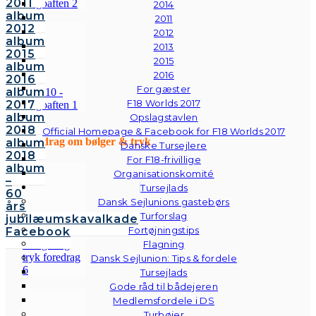
2011
2014
album
2011
2012
2012
album
2013
2015
2015
album
2016
2016
For gæster
album
F18 Worlds 2017
2017
album
Opslagstavlen
2018
Official Homepage & Facebook for F18 Worlds 2017
Foredrag om bølger & tryk
album
Danske Tursejlere
2018
For F18-frivillige
album
Organisationskomité
–
Tursejlads
60
Dansk Sejlunions gastebørs
års
Turforslag
jubilæumskavalkade
Fortøjningstips
Facebook
Flagning
Dansk Sejlunion: Tips & fordele
Tursejlads
Gode råd til bådejeren
Medlemsfordele i DS
Turbøjer