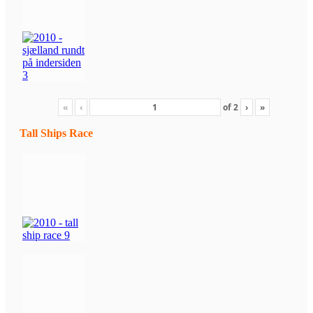
«
‹
of
2
›
»
Tall Ships Race