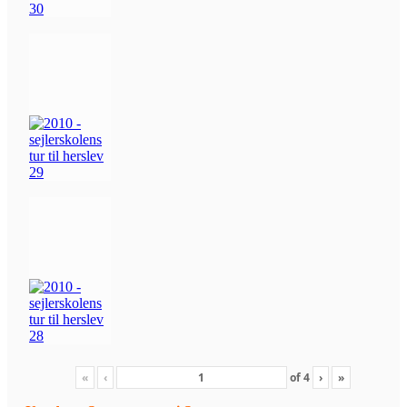
«
‹
of
4
›
»