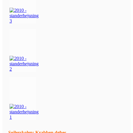
Sejlerskolen: Krabben døbes