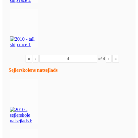
«
‹
of
4
›
»
Sejlerskolens natsejlads