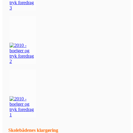
Skolebådenes klargøring