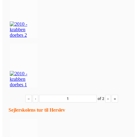
«
‹
of
2
›
»
Sejlerskolens tur til Herslev