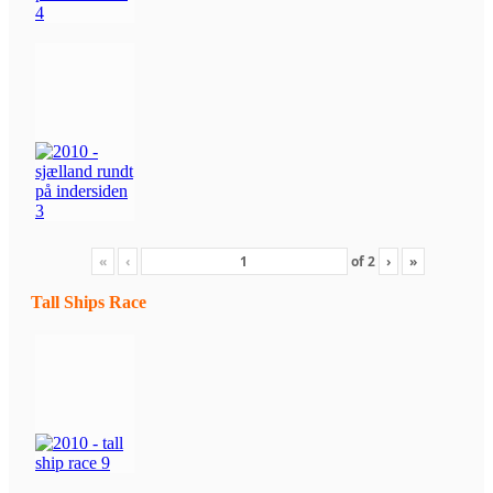
«
‹
of
2
›
»
Tall Ships Race