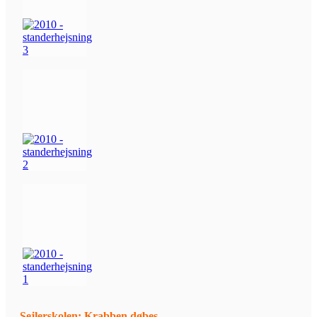
Sejlerskolen: Krabben døbes