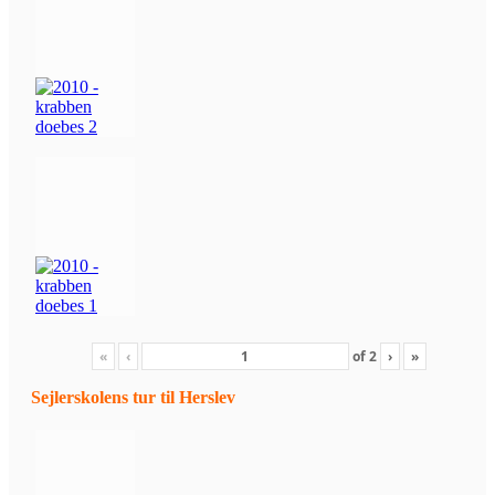
«
‹
of
2
›
»
Sejlerskolens tur til Herslev