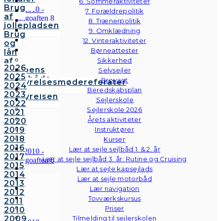
6. Sommeraktiviteter
Brug
7. Forældrepolitik
af
8. Trænerpolitik
jollepladsen
9. Omklædning
Brug
12. Vinteraktiviteter
og
Børneattester
lån
af
Sikkerhed
2026
klubbens
Selvsejler
2025
følgebåde
Brovagt
Bestyrelsesmødereferater
2024
Vedtægter
Beredskabsplan
2023
Bestyrelsen
Sejlerskole
2022
Sejlerskole 2026
2021
Årets aktiviteter
2020
2019
Instruktører
2018
Kurser
2016
Lær at sejle sejlbåd 1. & 2. år
2017
Lær at sejle sejlbåd 3. år: Rutine og Cruising
2015
Lær at sejle kapsejlads
2014
Lær at sejle motorbåd
2013
Lær navigation
2012
Tovværkskursus
2011
Priser
2010
2009
Tilmelding til sejlerskolen