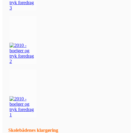
Skolebådenes klargøring