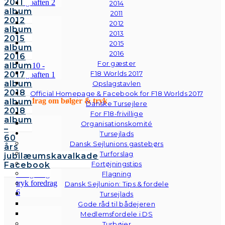
2011
2014
album
2011
2012
2012
album
2013
2015
2015
album
2016
2016
For gæster
album
F18 Worlds 2017
2017
album
Opslagstavlen
2018
Official Homepage & Facebook for F18 Worlds 2017
Foredrag om bølger & tryk
album
Danske Tursejlere
2018
For F18-frivillige
album
Organisationskomité
–
Tursejlads
60
Dansk Sejlunions gastebørs
års
Turforslag
jubilæumskavalkade
Fortøjningstips
Facebook
Flagning
Dansk Sejlunion: Tips & fordele
Tursejlads
Gode råd til bådejeren
Medlemsfordele i DS
Turbøjer