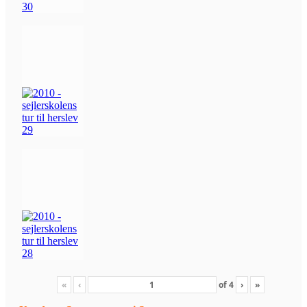
«
‹
of
4
›
»