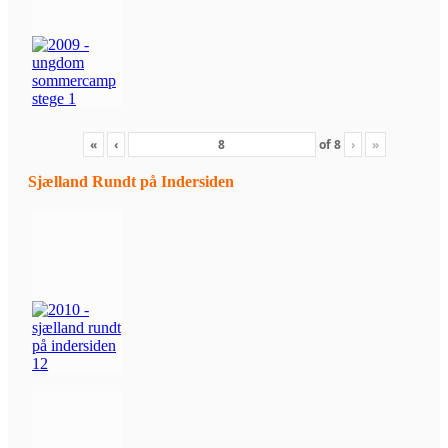
«
‹
of
8
›
»
Sjælland Rundt på Indersiden