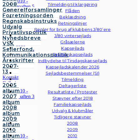
2008
Tilmelding til klargøring
Generelforsamlinger
Flåden
Forretningsorden
Beklædning
Regnskabsinstruks
Retningslinjer
Udvalg
Regler for brug af klubbens J/80’ere
Privatlivspolitik
J/80 vintersejlads
Nyhedsbreve
Gråsælerne
VSK
Kapsejlads
Sejlerfond
Kommunikationspolitik
Tirsdagskapsejlads
Årsskrifter
Indbydelse til Tirsdagskapsejlads
2007-
Kapsejladskalender 2026
13
Sejladsbestemmelser (SI)
Kontakt
Tilmelding
Galleri
2005
Deltagerliste
Andre
album
Resultatliste / Protester
fotos
2007
Stævner efter 2018
album
Familiekapsejlads
2008
Udvalg & klubmåler
album
Tidligere stævner
2009
2008
album
2009
2010
album
2010