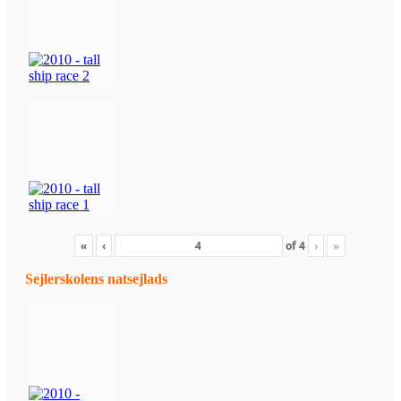
«
‹
of
4
›
»
Sejlerskolens natsejlads