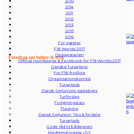
2010
2014
2011
2012
2013
2015
2016
For gæster
F18 Worlds 2017
Opslagstavlen
Foredrag om bølger & tryk
Official Homepage & Facebook for F18 Worlds 2017
Danske Tursejlere
For F18-frivillige
Organisationskomité
Tursejlads
Dansk Sejlunions gastebørs
Turforslag
Fortøjningstips
Flagning
Dansk Sejlunion: Tips & fordele
Tursejlads
Gode råd til bådejeren
Medlemsfordele i DS