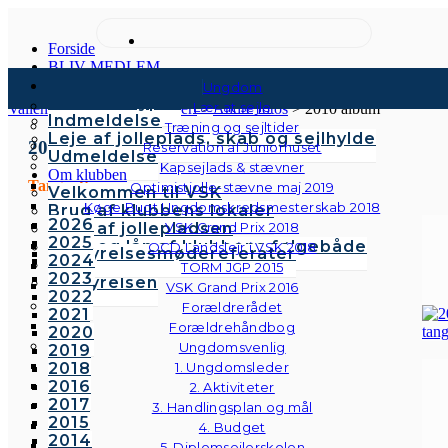
Forside
BLIV MEDLEM
Kontingenter & gebyrer
Ungdom
Medlemstyper
Lær at sejle
Vallensbæk Sejlklub
>
Galleri
>
Andre fotos
>
2010 album
Indmeldelse
Træning og sejltider
Leje af jolleplads, skab og sejlhylde
2010
Reservation af Juniorhuset
Udmeldelse
Kapsejlads & stævner
Om klubben
Tangoaften
Optimistjolle-stævne maj 2019
Velkommen til VSK
Køge Bugt Ungdomskredsmesterskab 2018
Brug af klubbens lokaler
2026
Brug af jollepladsen
VSK Grand Prix 2018
2025
Brug og lån af klubbens følgebåde
OCD Landslejr i VSK 2018
Bestyrelsesmødereferater
2024
Vedtægter
TORM JGP 2015
2023
Bestyrelsen
VSK Grand Prix 2016
2022
Forældrerådet
2021
Forældrehåndbog
2020
Ungdomsvenlig
2019
2018
1. Ungdomsleder
2016
2. Aktiviteter
2017
3. Handlingsplan og mål
2015
4. Budget
2014
5. Diplomsejlerskolen