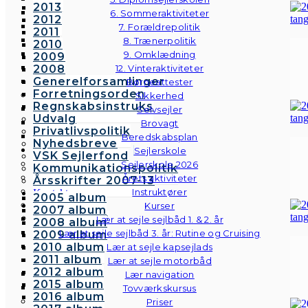
2013
6. Sommeraktiviteter
2012
7. Forældrepolitik
2011
8. Trænerpolitik
2010
9. Omklædning
2009
2008
12. Vinteraktiviteter
Generelforsamlinger
Børneattester
Forretningsorden
Sikkerhed
Regnskabsinstruks
Selvsejler
Udvalg
Brovagt
Privatlivspolitik
Beredskabsplan
Nyhedsbreve
Sejlerskole
VSK Sejlerfond
Sejlerskole 2026
Kommunikationspolitik
Årets aktiviteter
Årsskrifter 2007-13
Instruktører
Kontakt
2005 album
Galleri
Kurser
2007 album
Andre fotos
Lær at sejle sejlbåd 1. & 2. år
2008 album
Lær at sejle sejlbåd 3. år: Rutine og Cruising
2009 album
2010 album
Lær at sejle kapsejlads
2011 album
Lær at sejle motorbåd
2012 album
Lær navigation
2015 album
Tovværkskursus
2016 album
Priser