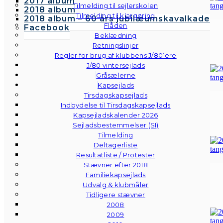
2017 album
Tilmelding til sejlerskolen
2018 album
Tilmelding til klargøring
2018 album – 60 års jubilæumskavalkade
Flåden
Facebook
Beklædning
Retningslinjer
Regler for brug af klubbens J/80’ere
J/80 vintersejlads
Gråsælerne
Kapsejlads
Tirsdagskapsejlads
Indbydelse til Tirsdagskapsejlads
Kapsejladskalender 2026
Sejladsbestemmelser (SI)
Tilmelding
Deltagerliste
Resultatliste / Protester
Stævner efter 2018
Familiekapsejlads
Udvalg & klubmåler
Tidligere stævner
2008
2009