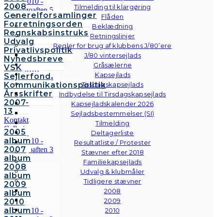
2008
Tilmelding til klargøring
Generelforsamlinger
Flåden
Forretningsorden
Beklædning
Regnskabsinstruks
Retningslinjer
Udvalg
Regler for brug af klubbens J/80’ere
Privatlivspolitik
J/80 vintersejlads
Nyhedsbreve
Gråsælerne
VSK
Kapsejlads
Sejlerfond
Kommunikationspolitik
Tirsdagskapsejlads
Årsskrifter
Indbydelse til Tirsdagskapsejlads
2007-
Kapsejladskalender 2026
13
Sejladsbestemmelser (SI)
Kontakt
Tilmelding
Galleri
2005
Deltagerliste
Andre
album
Resultatliste / Protester
fotos
2007
Stævner efter 2018
album
Familiekapsejlads
2008
Udvalg & klubmåler
album
Tidligere stævner
2009
2008
album
2009
2010
album
2010