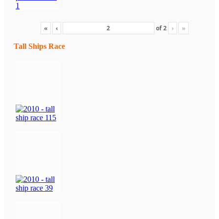
«
‹
of
2
›
»
Tall Ships Race