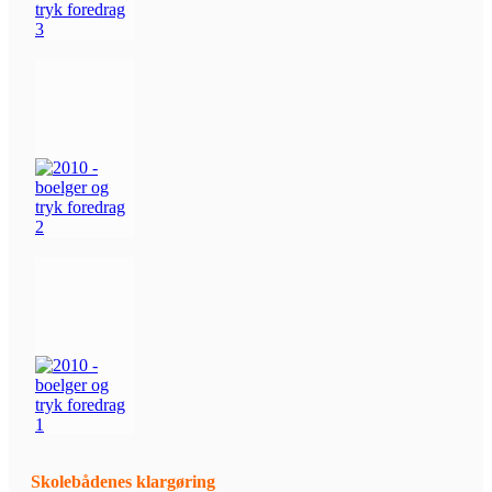
Skolebådenes klargøring