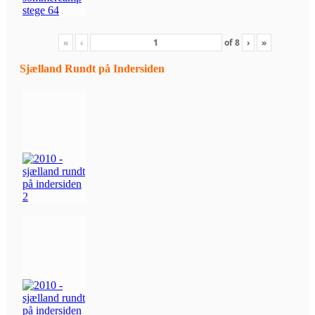
«
‹
of
8
›
»
Sjælland Rundt på Indersiden