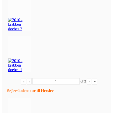
«
‹
of
2
›
»
Sejlerskolens tur til Herslev