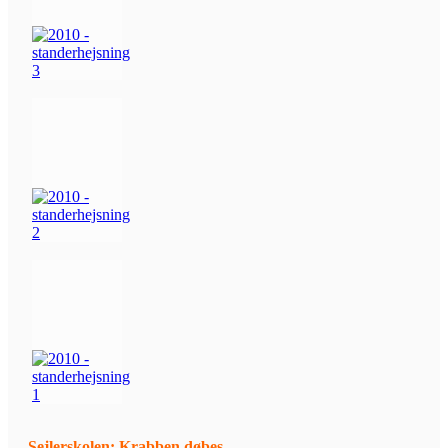
Sejlerskolen: Krabben døbes