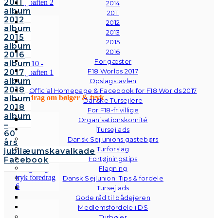
2011
2014
album
2011
2012
2012
album
2013
2015
2015
album
2016
2016
For gæster
album
F18 Worlds 2017
2017
album
Opslagstavlen
2018
Official Homepage & Facebook for F18 Worlds 2017
Foredrag om bølger & tryk
album
Danske Tursejlere
2018
For F18-frivillige
album
Organisationskomité
–
Tursejlads
60
Dansk Sejlunions gastebørs
års
Turforslag
jubilæumskavalkade
Fortøjningstips
Facebook
Flagning
Dansk Sejlunion: Tips & fordele
Tursejlads
Gode råd til bådejeren
Medlemsfordele i DS
Turbøjer