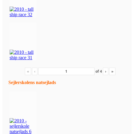
«
‹
of
4
›
»
Sejlerskolens natsejlads