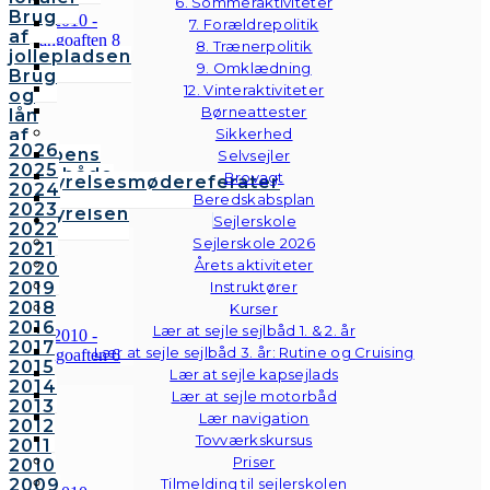
6. Sommeraktiviteter
Brug
7. Forældrepolitik
af
8. Trænerpolitik
jollepladsen
9. Omklædning
Brug
12. Vinteraktiviteter
og
Børneattester
lån
af
Sikkerhed
2026
klubbens
Selvsejler
2025
følgebåde
Brovagt
Bestyrelsesmødereferater
2024
Vedtægter
Beredskabsplan
2023
Bestyrelsen
Sejlerskole
2022
Sejlerskole 2026
2021
Årets aktiviteter
2020
2019
Instruktører
2018
Kurser
2016
Lær at sejle sejlbåd 1. & 2. år
2017
Lær at sejle sejlbåd 3. år: Rutine og Cruising
2015
Lær at sejle kapsejlads
2014
Lær at sejle motorbåd
2013
Lær navigation
2012
Tovværkskursus
2011
Priser
2010
2009
Tilmelding til sejlerskolen