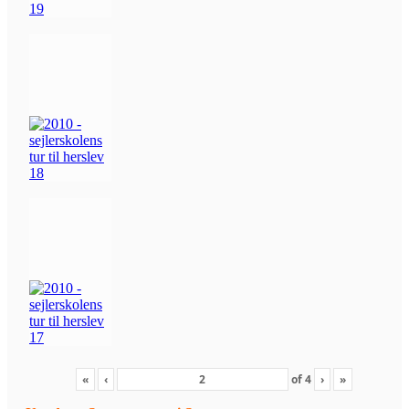
«
‹
of
4
›
»