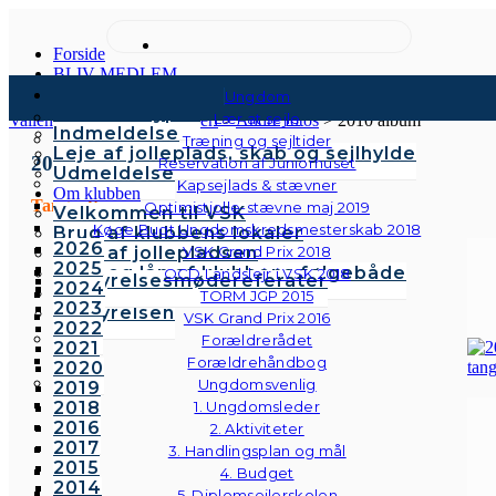
Forside
BLIV MEDLEM
Kontingenter & gebyrer
Ungdom
Medlemstyper
Lær at sejle
Vallensbæk Sejlklub
>
Galleri
>
Andre fotos
>
2010 album
Indmeldelse
Træning og sejltider
Leje af jolleplads, skab og sejlhylde
2010
Reservation af Juniorhuset
Udmeldelse
Kapsejlads & stævner
Om klubben
Tangoaften
Optimistjolle-stævne maj 2019
Velkommen til VSK
Køge Bugt Ungdomskredsmesterskab 2018
Brug af klubbens lokaler
2026
Brug af jollepladsen
VSK Grand Prix 2018
2025
Brug og lån af klubbens følgebåde
OCD Landslejr i VSK 2018
Bestyrelsesmødereferater
2024
Vedtægter
TORM JGP 2015
2023
Bestyrelsen
VSK Grand Prix 2016
2022
Forældrerådet
2021
Forældrehåndbog
2020
Ungdomsvenlig
2019
2018
1. Ungdomsleder
2016
2. Aktiviteter
2017
3. Handlingsplan og mål
2015
4. Budget
2014
5. Diplomsejlerskolen