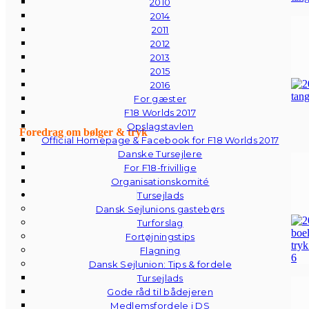
2010
2014
2011
2012
2013
2015
2016
For gæster
F18 Worlds 2017
Opslagstavlen
Foredrag om bølger & tryk
Official Homepage & Facebook for F18 Worlds 2017
Danske Tursejlere
For F18-frivillige
Organisationskomité
Tursejlads
Dansk Sejlunions gastebørs
Turforslag
Fortøjningstips
Flagning
Dansk Sejlunion: Tips & fordele
Tursejlads
Gode råd til bådejeren
Medlemsfordele i DS