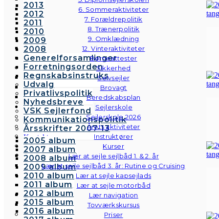
2013
6. Sommeraktiviteter
2012
7. Forældrepolitik
2011
8. Trænerpolitik
2010
9. Omklædning
2009
2008
12. Vinteraktiviteter
Generelforsamlinger
Børneattester
Forretningsorden
Sikkerhed
Regnskabsinstruks
Selvsejler
Udvalg
Brovagt
Privatlivspolitik
Beredskabsplan
Nyhedsbreve
Sejlerskole
VSK Sejlerfond
Sejlerskole 2026
Kommunikationspolitik
Årets aktiviteter
Årsskrifter 2007-13
Instruktører
Kontakt
2005 album
Galleri
Kurser
2007 album
Andre fotos
Lær at sejle sejlbåd 1. & 2. år
2008 album
Lær at sejle sejlbåd 3. år: Rutine og Cruising
2009 album
2010 album
Lær at sejle kapsejlads
2011 album
Lær at sejle motorbåd
2012 album
Lær navigation
2015 album
Tovværkskursus
2016 album
Priser