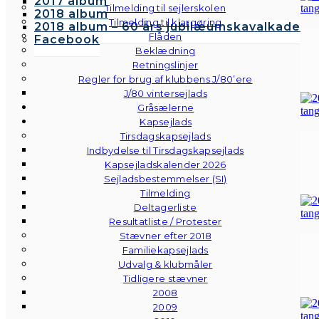
2017 album
Tilmelding til sejlerskolen
2018 album
Tilmelding til klargøring
2018 album – 60 års jubilæumskavalkade
Flåden
Facebook
Beklædning
Retningslinjer
Regler for brug af klubbens J/80’ere
J/80 vintersejlads
Gråsælerne
Kapsejlads
Tirsdagskapsejlads
Indbydelse til Tirsdagskapsejlads
Kapsejladskalender 2026
Sejladsbestemmelser (SI)
Tilmelding
Deltagerliste
Resultatliste / Protester
Stævner efter 2018
Familiekapsejlads
Udvalg & klubmåler
Tidligere stævner
2008
2009