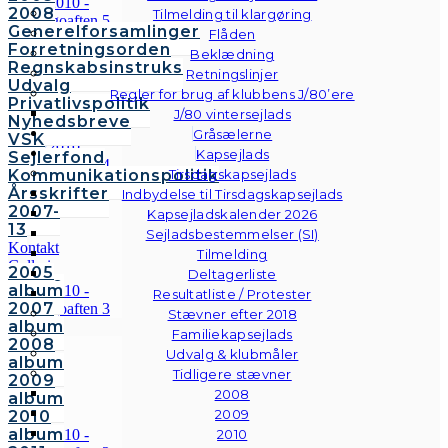
2008
Tilmelding til klargøring
Generelforsamlinger
Flåden
Forretningsorden
Beklædning
Regnskabsinstruks
Retningslinjer
Udvalg
Regler for brug af klubbens J/80’ere
Privatlivspolitik
J/80 vintersejlads
Nyhedsbreve
Gråsælerne
VSK
Kapsejlads
Sejlerfond
Kommunikationspolitik
Tirsdagskapsejlads
Årsskrifter
Indbydelse til Tirsdagskapsejlads
2007-
Kapsejladskalender 2026
13
Sejladsbestemmelser (SI)
Kontakt
Tilmelding
Galleri
2005
Deltagerliste
Andre
album
Resultatliste / Protester
fotos
2007
Stævner efter 2018
album
Familiekapsejlads
2008
Udvalg & klubmåler
album
Tidligere stævner
2009
2008
album
2009
2010
album
2010