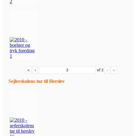
«
‹
of
2
›
»
Sejlerskolens tur til Herslev