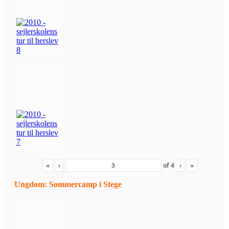
«
‹
of
4
›
»
Ungdom: Sommercamp i Stege