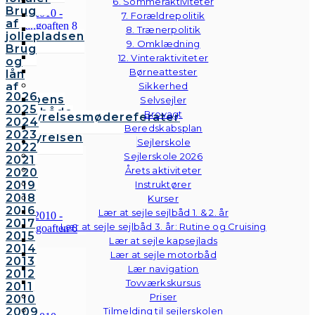
6. Sommeraktiviteter
Brug
7. Forældrepolitik
af
8. Trænerpolitik
jollepladsen
9. Omklædning
Brug
12. Vinteraktiviteter
og
Børneattester
lån
af
Sikkerhed
2026
klubbens
Selvsejler
2025
følgebåde
Brovagt
Bestyrelsesmødereferater
2024
Vedtægter
Beredskabsplan
2023
Bestyrelsen
Sejlerskole
2022
Sejlerskole 2026
2021
Årets aktiviteter
2020
2019
Instruktører
2018
Kurser
2016
Lær at sejle sejlbåd 1. & 2. år
2017
Lær at sejle sejlbåd 3. år: Rutine og Cruising
2015
Lær at sejle kapsejlads
2014
Lær at sejle motorbåd
2013
Lær navigation
2012
Tovværkskursus
2011
Priser
2010
2009
Tilmelding til sejlerskolen