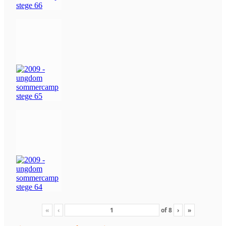
«
‹
of
8
›
»