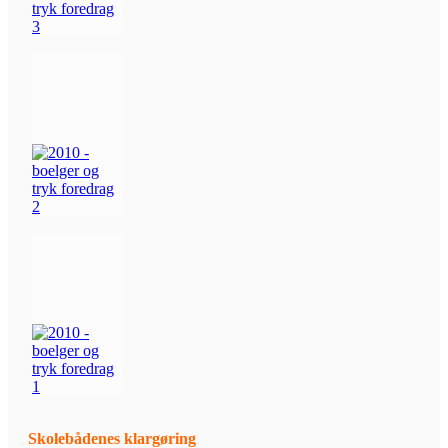
Skolebådenes klargøring