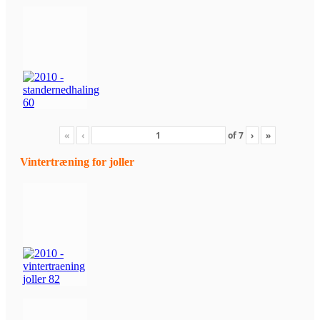
«
‹
of
7
›
»
Vintertræning for joller