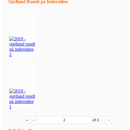
Sjælland Rundt på Indersiden
«
‹
of
2
›
»