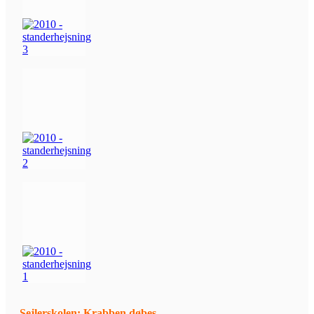
Sejlerskolen: Krabben døbes