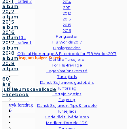
2011
2014
album
2011
2012
2012
album
2013
2015
2015
album
2016
2016
For gæster
album
F18 Worlds 2017
2017
album
Opslagstavlen
2018
Official Homepage & Facebook for F18 Worlds 2017
Foredrag om bølger & tryk
album
Danske Tursejlere
2018
For F18-frivillige
album
Organisationskomité
–
Tursejlads
60
Dansk Sejlunions gastebørs
års
Turforslag
jubilæumskavalkade
Fortøjningstips
Facebook
Flagning
Dansk Sejlunion: Tips & fordele
Tursejlads
Gode råd til bådejeren
Medlemsfordele i DS
Turbøjer