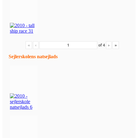
«
‹
of
4
›
»
Sejlerskolens natsejlads