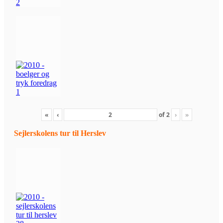
«
‹
of
2
›
»
Sejlerskolens tur til Herslev