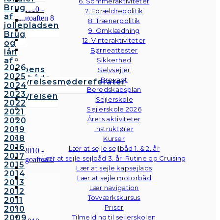
6. Sommeraktiviteter
Brug
7. Forældrepolitik
af
8. Trænerpolitik
jollepladsen
9. Omklædning
Brug
12. Vinteraktiviteter
og
Børneattester
lån
af
Sikkerhed
2026
klubbens
Selvsejler
2025
følgebåde
Brovagt
Bestyrelsesmødereferater
2024
Vedtægter
Beredskabsplan
2023
Bestyrelsen
Sejlerskole
2022
Sejlerskole 2026
2021
Årets aktiviteter
2020
2019
Instruktører
2018
Kurser
2016
Lær at sejle sejlbåd 1. & 2. år
2017
Lær at sejle sejlbåd 3. år: Rutine og Cruising
2015
Lær at sejle kapsejlads
2014
Lær at sejle motorbåd
2013
Lær navigation
2012
Tovværkskursus
2011
Priser
2010
2009
Tilmelding til sejlerskolen