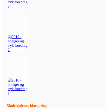
Skolebådenes klargøring