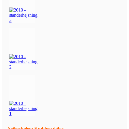
Sejlerskolen: Krabben døbes