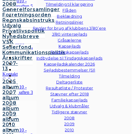
2008
Tilmelding til klargøring
Generelforsamlinger
Flåden
Forretningsorden
Beklædning
Regnskabsinstruks
Retningslinjer
Udvalg
Regler for brug af klubbens J/80’ere
Privatlivspolitik
J/80 vintersejlads
Nyhedsbreve
Gråsælerne
VSK
Kapsejlads
Sejlerfond
Kommunikationspolitik
Tirsdagskapsejlads
Årsskrifter
Indbydelse til Tirsdagskapsejlads
2007-
Kapsejladskalender 2026
13
Sejladsbestemmelser (SI)
Kontakt
Tilmelding
Galleri
2005
Deltagerliste
Andre
album
Resultatliste / Protester
fotos
2007
Stævner efter 2018
album
Familiekapsejlads
2008
Udvalg & klubmåler
album
Tidligere stævner
2009
2008
album
2009
2010
album
2010