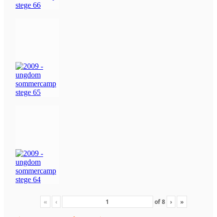
«
‹
of
8
›
»