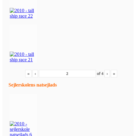
«
‹
of
4
›
»
Sejlerskolens natsejlads