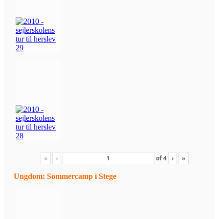
«
‹
of
4
›
»
Ungdom: Sommercamp i Stege