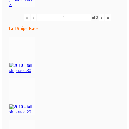
«
‹
of
2
›
»
Tall Ships Race