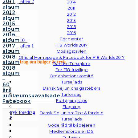
2011
2014
album
2011
2012
2012
album
2013
2015
2015
album
2016
2016
For gæster
album
F18 Worlds 2017
2017
album
Opslagstavlen
2018
Official Homepage & Facebook for F18 Worlds 2017
Foredrag om bølger & tryk
album
Danske Tursejlere
2018
For F18-frivillige
album
Organisationskomité
–
Tursejlads
60
Dansk Sejlunions gastebørs
års
Turforslag
jubilæumskavalkade
Fortøjningstips
Facebook
Flagning
Dansk Sejlunion: Tips & fordele
Tursejlads
Gode råd til bådejeren
Medlemsfordele i DS
Turbøjer