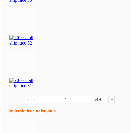
«
‹
of
4
›
»
Sejlerskolens natsejlads