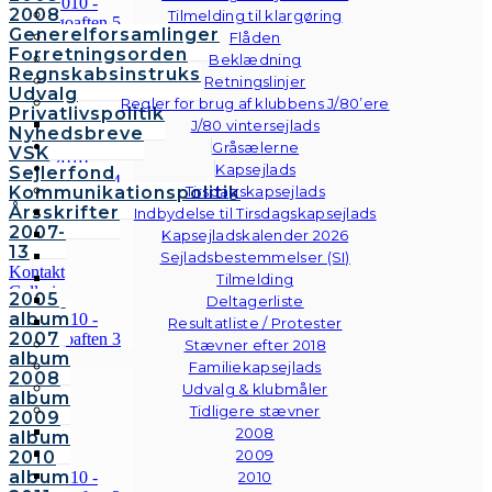
2008
Tilmelding til klargøring
Generelforsamlinger
Flåden
Forretningsorden
Beklædning
Regnskabsinstruks
Retningslinjer
Udvalg
Regler for brug af klubbens J/80’ere
Privatlivspolitik
J/80 vintersejlads
Nyhedsbreve
Gråsælerne
VSK
Kapsejlads
Sejlerfond
Kommunikationspolitik
Tirsdagskapsejlads
Årsskrifter
Indbydelse til Tirsdagskapsejlads
2007-
Kapsejladskalender 2026
13
Sejladsbestemmelser (SI)
Kontakt
Tilmelding
Galleri
2005
Deltagerliste
Andre
album
Resultatliste / Protester
fotos
2007
Stævner efter 2018
album
Familiekapsejlads
2008
Udvalg & klubmåler
album
Tidligere stævner
2009
2008
album
2009
2010
album
2010