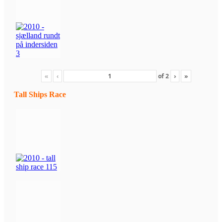
«
‹
of
2
›
»
Tall Ships Race