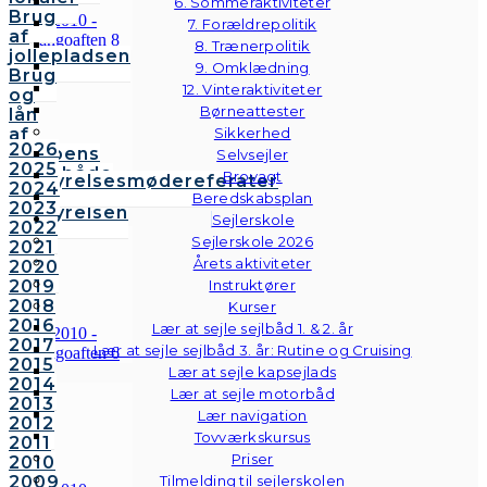
6. Sommeraktiviteter
Brug
7. Forældrepolitik
af
8. Trænerpolitik
jollepladsen
9. Omklædning
Brug
12. Vinteraktiviteter
og
Børneattester
lån
af
Sikkerhed
2026
klubbens
Selvsejler
2025
følgebåde
Brovagt
Bestyrelsesmødereferater
2024
Vedtægter
Beredskabsplan
2023
Bestyrelsen
Sejlerskole
2022
Sejlerskole 2026
2021
Årets aktiviteter
2020
2019
Instruktører
2018
Kurser
2016
Lær at sejle sejlbåd 1. & 2. år
2017
Lær at sejle sejlbåd 3. år: Rutine og Cruising
2015
Lær at sejle kapsejlads
2014
Lær at sejle motorbåd
2013
Lær navigation
2012
Tovværkskursus
2011
Priser
2010
2009
Tilmelding til sejlerskolen