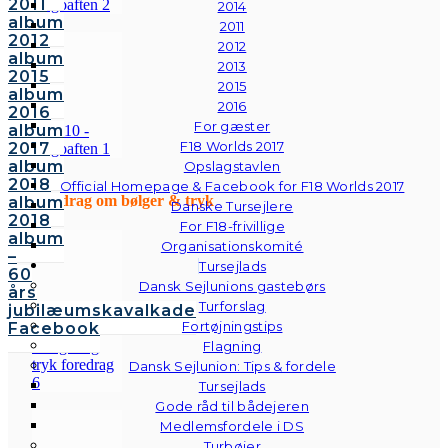
2011
2014
album
2011
2012
2012
album
2013
2015
2015
album
2016
2016
For gæster
album
F18 Worlds 2017
2017
album
Opslagstavlen
2018
Official Homepage & Facebook for F18 Worlds 2017
Foredrag om bølger & tryk
album
Danske Tursejlere
2018
For F18-frivillige
album
Organisationskomité
–
Tursejlads
60
Dansk Sejlunions gastebørs
års
Turforslag
jubilæumskavalkade
Fortøjningstips
Facebook
Flagning
Dansk Sejlunion: Tips & fordele
Tursejlads
Gode råd til bådejeren
Medlemsfordele i DS
Turbøjer