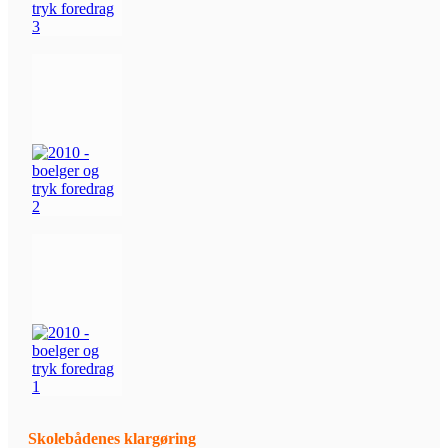
Skolebådenes klargøring