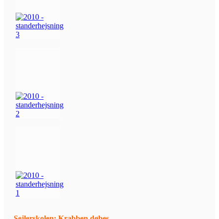
Sejlerskolen: Krabben døbes