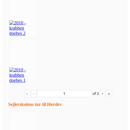
«
‹
of
2
›
»
Sejlerskolens tur til Herslev