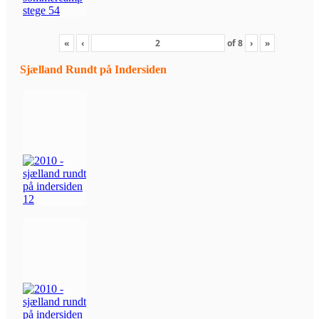
«
‹
of
8
›
»
Sjælland Rundt på Indersiden