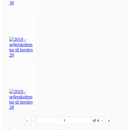
«
‹
of
4
›
»