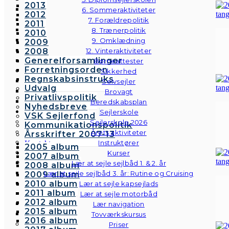
2013
6. Sommeraktiviteter
2012
7. Forældrepolitik
2011
8. Trænerpolitik
2010
9. Omklædning
2009
2008
12. Vinteraktiviteter
Generelforsamlinger
Børneattester
Forretningsorden
Sikkerhed
Regnskabsinstruks
Selvsejler
Udvalg
Brovagt
Privatlivspolitik
Beredskabsplan
Nyhedsbreve
Sejlerskole
VSK Sejlerfond
Sejlerskole 2026
Kommunikationspolitik
Årets aktiviteter
Årsskrifter 2007-13
Instruktører
Kontakt
2005 album
Galleri
Kurser
2007 album
Andre fotos
Lær at sejle sejlbåd 1. & 2. år
2008 album
Lær at sejle sejlbåd 3. år: Rutine og Cruising
2009 album
2010 album
Lær at sejle kapsejlads
2011 album
Lær at sejle motorbåd
2012 album
Lær navigation
2015 album
Tovværkskursus
2016 album
Priser