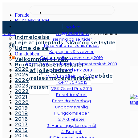
Forside
BLIV MEDLEM
Kontingenter & gebyrer
Ungdom
Medlemstyper
Lær at sejle
Vallensbæk Sejlklub
>
Galleri
>
Andre fotos
>
2010 album
Indmeldelse
Træning og sejltider
Leje af jolleplads, skab og sejlhylde
2010
Reservation af Juniorhuset
Udmeldelse
Kapsejlads & stævner
Om klubben
Tangoaften
Optimistjolle-stævne maj 2019
Velkommen til VSK
Køge Bugt Ungdomskredsmesterskab 2018
Brug af klubbens lokaler
2026
Brug af jollepladsen
VSK Grand Prix 2018
2025
Brug og lån af klubbens følgebåde
OCD Landslejr i VSK 2018
Bestyrelsesmødereferater
2024
Vedtægter
TORM JGP 2015
2023
Bestyrelsen
VSK Grand Prix 2016
2022
Forældrerådet
2021
Forældrehåndbog
2020
Ungdomsvenlig
2019
2018
1. Ungdomsleder
2016
2. Aktiviteter
2017
3. Handlingsplan og mål
2015
4. Budget
2014
5. Diplomsejlerskolen