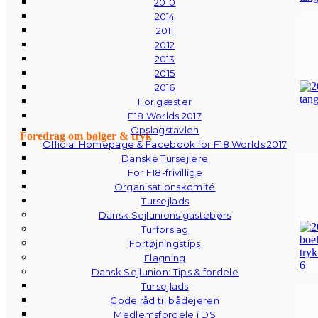
2010
2014
2011
2012
2013
2015
2016
For gæster
F18 Worlds 2017
Opslagstavlen
Foredrag om bølger & tryk
Official Homepage & Facebook for F18 Worlds 2017
Danske Tursejlere
For F18-frivillige
Organisationskomité
Tursejlads
Dansk Sejlunions gastebørs
Turforslag
Fortøjningstips
Flagning
Dansk Sejlunion: Tips & fordele
Tursejlads
Gode råd til bådejeren
Medlemsfordele i DS