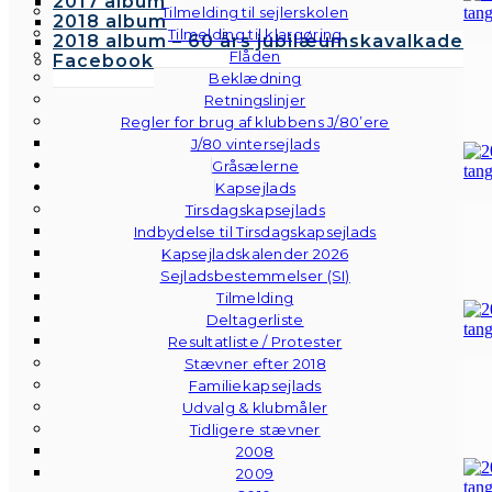
2017 album
Tilmelding til sejlerskolen
2018 album
Tilmelding til klargøring
2018 album – 60 års jubilæumskavalkade
Flåden
Facebook
Beklædning
Retningslinjer
Regler for brug af klubbens J/80’ere
J/80 vintersejlads
Gråsælerne
Kapsejlads
Tirsdagskapsejlads
Indbydelse til Tirsdagskapsejlads
Kapsejladskalender 2026
Sejladsbestemmelser (SI)
Tilmelding
Deltagerliste
Resultatliste / Protester
Stævner efter 2018
Familiekapsejlads
Udvalg & klubmåler
Tidligere stævner
2008
2009