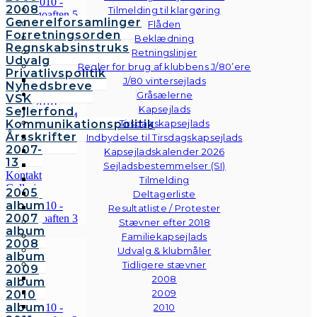
2008
Tilmelding til klargøring
Generelforsamlinger
Flåden
Forretningsorden
Beklædning
Regnskabsinstruks
Retningslinjer
Udvalg
Regler for brug af klubbens J/80’ere
Privatlivspolitik
J/80 vintersejlads
Nyhedsbreve
Gråsælerne
VSK
Kapsejlads
Sejlerfond
Kommunikationspolitik
Tirsdagskapsejlads
Årsskrifter
Indbydelse til Tirsdagskapsejlads
2007-
Kapsejladskalender 2026
13
Sejladsbestemmelser (SI)
Kontakt
Tilmelding
Galleri
2005
Deltagerliste
Andre
album
Resultatliste / Protester
fotos
2007
Stævner efter 2018
album
Familiekapsejlads
2008
Udvalg & klubmåler
album
Tidligere stævner
2009
2008
album
2009
2010
album
2010