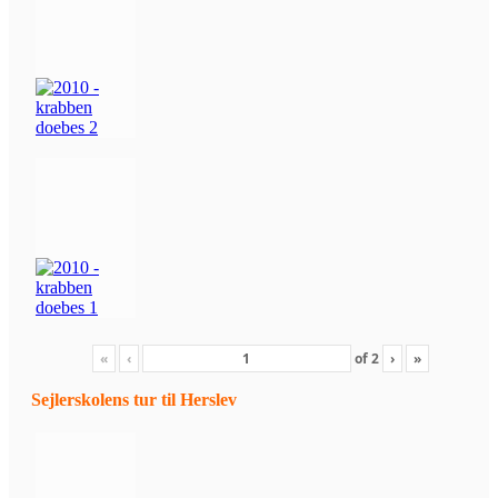
«
‹
of
2
›
»
Sejlerskolens tur til Herslev