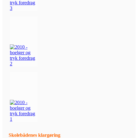
Skolebådenes klargøring