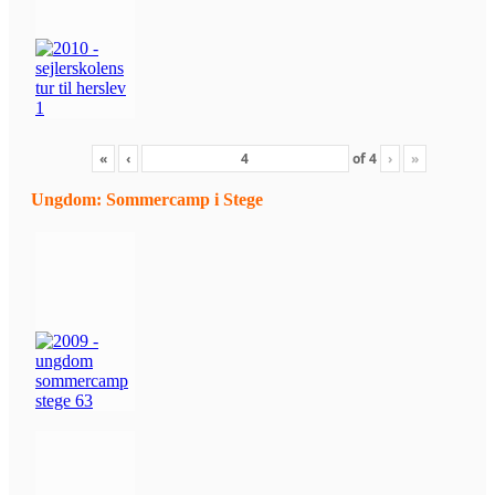
«
‹
of
4
›
»
Ungdom: Sommercamp i Stege