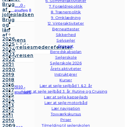
6. Sommeraktiviteter
Brug
7. Forældrepolitik
af
8. Trænerpolitik
jollepladsen
9. Omklædning
Brug
12. Vinteraktiviteter
og
Børneattester
lån
af
Sikkerhed
2026
klubbens
Selvsejler
2025
følgebåde
Brovagt
Bestyrelsesmødereferater
2024
Vedtægter
Beredskabsplan
2023
Bestyrelsen
Sejlerskole
2022
Sejlerskole 2026
2021
Årets aktiviteter
2020
2019
Instruktører
2018
Kurser
2016
Lær at sejle sejlbåd 1. & 2. år
2017
Lær at sejle sejlbåd 3. år: Rutine og Cruising
2015
Lær at sejle kapsejlads
2014
Lær at sejle motorbåd
2013
Lær navigation
2012
Tovværkskursus
2011
Priser
2010
2009
Tilmelding til sejlerskolen