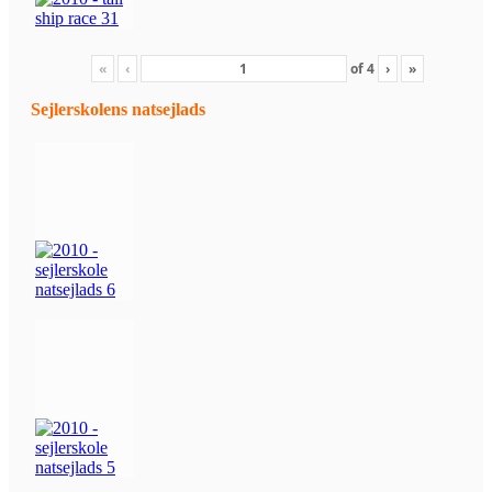
«
‹
of
4
›
»
Sejlerskolens natsejlads