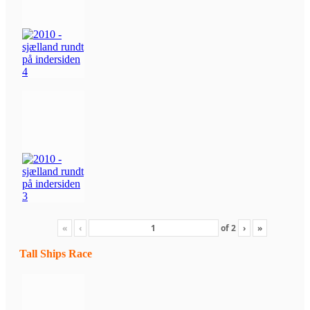
«
‹
of
2
›
»
Tall Ships Race