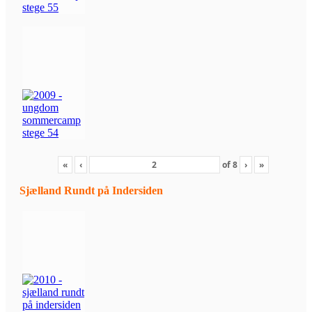
«
‹
of
8
›
»
Sjælland Rundt på Indersiden