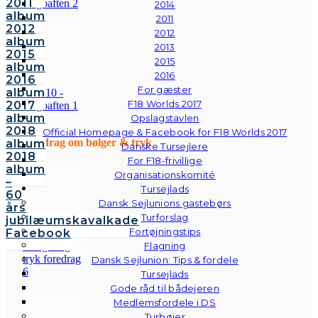
2011
2014
album
2011
2012
2012
album
2013
2015
2015
album
2016
2016
For gæster
album
F18 Worlds 2017
2017
album
Opslagstavlen
2018
Official Homepage & Facebook for F18 Worlds 2017
Foredrag om bølger & tryk
album
Danske Tursejlere
2018
For F18-frivillige
album
Organisationskomité
–
Tursejlads
60
Dansk Sejlunions gastebørs
års
Turforslag
jubilæumskavalkade
Fortøjningstips
Facebook
Flagning
Dansk Sejlunion: Tips & fordele
Tursejlads
Gode råd til bådejeren
Medlemsfordele i DS
Turbøjer