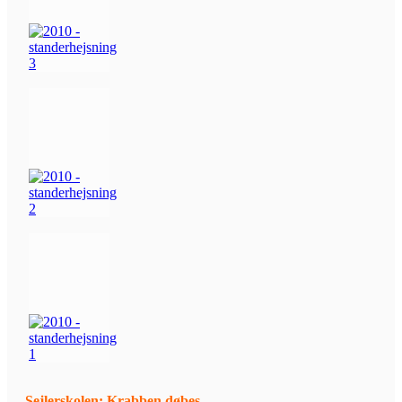
Sejlerskolen: Krabben døbes