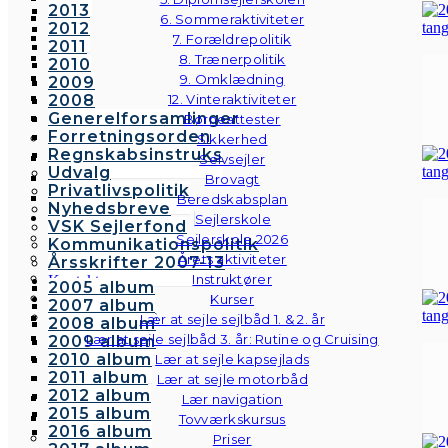
2013
6. Sommeraktiviteter
2012
7. Forældrepolitik
2011
8. Trænerpolitik
2010
9. Omklædning
2009
2008
12. Vinteraktiviteter
Generelforsamlinger
Børneattester
Forretningsorden
Sikkerhed
Regnskabsinstruks
Selvsejler
Udvalg
Brovagt
Privatlivspolitik
Beredskabsplan
Nyhedsbreve
Sejlerskole
VSK Sejlerfond
Sejlerskole 2026
Kommunikationspolitik
Årets aktiviteter
Årsskrifter 2007-13
Instruktører
Kontakt
2005 album
Galleri
Kurser
2007 album
Andre fotos
Lær at sejle sejlbåd 1. & 2. år
2008 album
Lær at sejle sejlbåd 3. år: Rutine og Cruising
2009 album
2010 album
Lær at sejle kapsejlads
2011 album
Lær at sejle motorbåd
2012 album
Lær navigation
2015 album
Tovværkskursus
2016 album
Priser