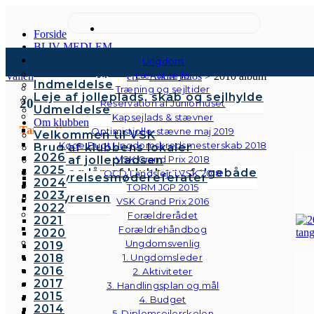
Forside
BLIV MEDLEM
Kontingenter & gebyrer
Ungdom
Medlemstyper
Lær at sejle
Vallensbæk Sejlklub
>
Galleri
>
Andre fotos
>
2010 album
Indmeldelse
Træning og sejltider
Leje af jolleplads, skab og sejlhylde
2010
Reservation af Juniorhuset
Udmeldelse
Kapsejlads & stævner
Om klubben
Tangoaften
Optimistjolle-stævne maj 2019
Velkommen til VSK
Køge Bugt Ungdomskredsmesterskab 2018
Brug af klubbens lokaler
2026
Brug af jollepladsen
VSK Grand Prix 2018
2025
Brug og lån af klubbens følgebåde
OCD Landslejr i VSK 2018
Bestyrelsesmødereferater
2024
Vedtægter
TORM JGP 2015
2023
Bestyrelsen
VSK Grand Prix 2016
2022
Forældrerådet
2021
Forældrehåndbog
2020
Ungdomsvenlig
2019
2018
1. Ungdomsleder
2016
2. Aktiviteter
2017
3. Handlingsplan og mål
2015
4. Budget
2014
5. Diplomsejlerskolen