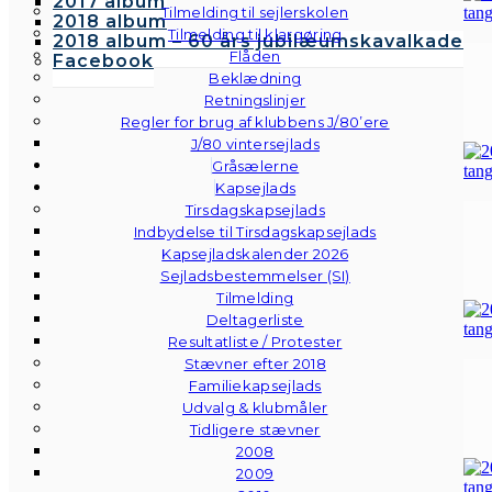
2017 album
Tilmelding til sejlerskolen
2018 album
Tilmelding til klargøring
2018 album – 60 års jubilæumskavalkade
Flåden
Facebook
Beklædning
Retningslinjer
Regler for brug af klubbens J/80’ere
J/80 vintersejlads
Gråsælerne
Kapsejlads
Tirsdagskapsejlads
Indbydelse til Tirsdagskapsejlads
Kapsejladskalender 2026
Sejladsbestemmelser (SI)
Tilmelding
Deltagerliste
Resultatliste / Protester
Stævner efter 2018
Familiekapsejlads
Udvalg & klubmåler
Tidligere stævner
2008
2009