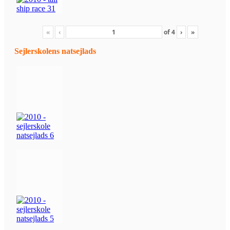
«
‹
of
4
›
»
Sejlerskolens natsejlads