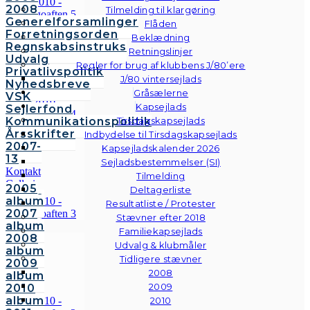
2008
Tilmelding til klargøring
Generelforsamlinger
Flåden
Forretningsorden
Beklædning
Regnskabsinstruks
Retningslinjer
Udvalg
Regler for brug af klubbens J/80’ere
Privatlivspolitik
J/80 vintersejlads
Nyhedsbreve
Gråsælerne
VSK
Kapsejlads
Sejlerfond
Kommunikationspolitik
Tirsdagskapsejlads
Årsskrifter
Indbydelse til Tirsdagskapsejlads
2007-
Kapsejladskalender 2026
13
Sejladsbestemmelser (SI)
Kontakt
Tilmelding
Galleri
2005
Deltagerliste
Andre
album
Resultatliste / Protester
fotos
2007
Stævner efter 2018
album
Familiekapsejlads
2008
Udvalg & klubmåler
album
Tidligere stævner
2009
2008
album
2009
2010
album
2010