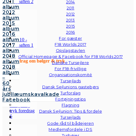
2011
2014
album
2011
2012
2012
album
2013
2015
2015
album
2016
2016
For gæster
album
F18 Worlds 2017
2017
album
Opslagstavlen
2018
Official Homepage & Facebook for F18 Worlds 2017
Foredrag om bølger & tryk
album
Danske Tursejlere
2018
For F18-frivillige
album
Organisationskomité
–
Tursejlads
60
Dansk Sejlunions gastebørs
års
Turforslag
jubilæumskavalkade
Fortøjningstips
Facebook
Flagning
Dansk Sejlunion: Tips & fordele
Tursejlads
Gode råd til bådejeren
Medlemsfordele i DS
Turbøjer