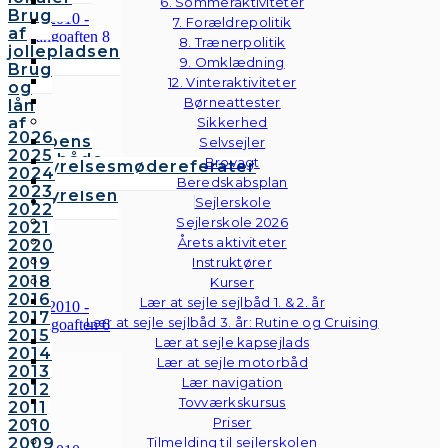
6. Sommeraktiviteter
Brug
7. Forældrepolitik
af
8. Trænerpolitik
jollepladsen
9. Omklædning
Brug
12. Vinteraktiviteter
og
Børneattester
lån
af
Sikkerhed
2026
klubbens
Selvsejler
2025
følgebåde
Brovagt
Bestyrelsesmødereferater
2024
Vedtægter
Beredskabsplan
2023
Bestyrelsen
Sejlerskole
2022
Sejlerskole 2026
2021
Årets aktiviteter
2020
2019
Instruktører
2018
Kurser
2016
Lær at sejle sejlbåd 1. & 2. år
2017
Lær at sejle sejlbåd 3. år: Rutine og Cruising
2015
Lær at sejle kapsejlads
2014
Lær at sejle motorbåd
2013
Lær navigation
2012
Tovværkskursus
2011
Priser
2010
2009
Tilmelding til sejlerskolen