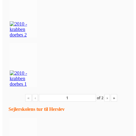
«
‹
of
2
›
»
Sejlerskolens tur til Herslev