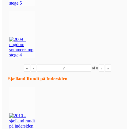
«
‹
of
8
›
»
Sjælland Rundt på Indersiden