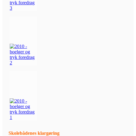
Skolebådenes klargøring