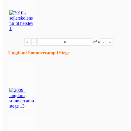
«
‹
of
4
›
»
Ungdom: Sommercamp i Stege