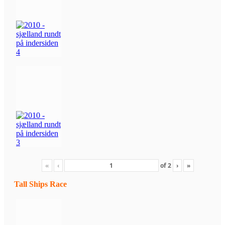
«
‹
of
2
›
»
Tall Ships Race