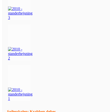
Sejlerskolen: Krabben døbes