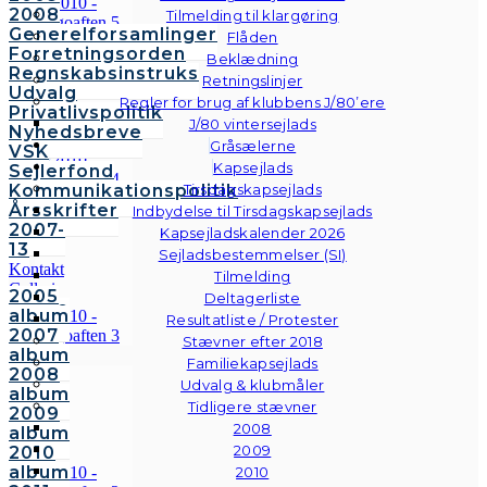
2008
Tilmelding til klargøring
Generelforsamlinger
Flåden
Forretningsorden
Beklædning
Regnskabsinstruks
Retningslinjer
Udvalg
Regler for brug af klubbens J/80’ere
Privatlivspolitik
J/80 vintersejlads
Nyhedsbreve
Gråsælerne
VSK
Kapsejlads
Sejlerfond
Kommunikationspolitik
Tirsdagskapsejlads
Årsskrifter
Indbydelse til Tirsdagskapsejlads
2007-
Kapsejladskalender 2026
13
Sejladsbestemmelser (SI)
Kontakt
Tilmelding
Galleri
2005
Deltagerliste
Andre
album
Resultatliste / Protester
fotos
2007
Stævner efter 2018
album
Familiekapsejlads
2008
Udvalg & klubmåler
album
Tidligere stævner
2009
2008
album
2009
2010
album
2010