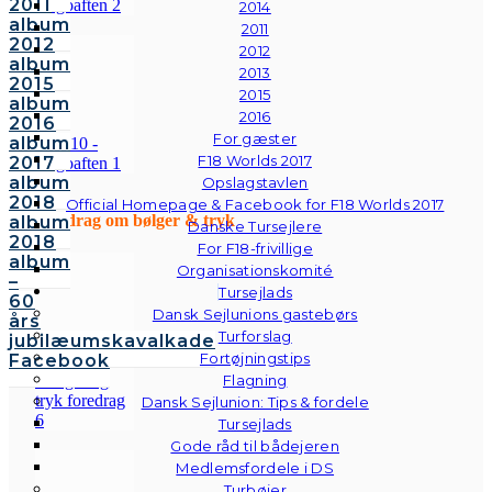
2011
2014
album
2011
2012
2012
album
2013
2015
2015
album
2016
2016
For gæster
album
F18 Worlds 2017
2017
album
Opslagstavlen
2018
Official Homepage & Facebook for F18 Worlds 2017
Foredrag om bølger & tryk
album
Danske Tursejlere
2018
For F18-frivillige
album
Organisationskomité
–
Tursejlads
60
Dansk Sejlunions gastebørs
års
Turforslag
jubilæumskavalkade
Fortøjningstips
Facebook
Flagning
Dansk Sejlunion: Tips & fordele
Tursejlads
Gode råd til bådejeren
Medlemsfordele i DS
Turbøjer