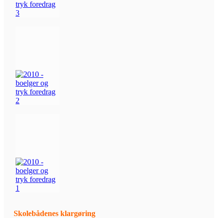
Skolebådenes klargøring