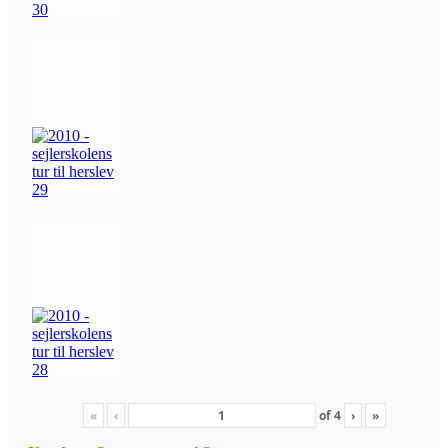
«
‹
of
4
›
»