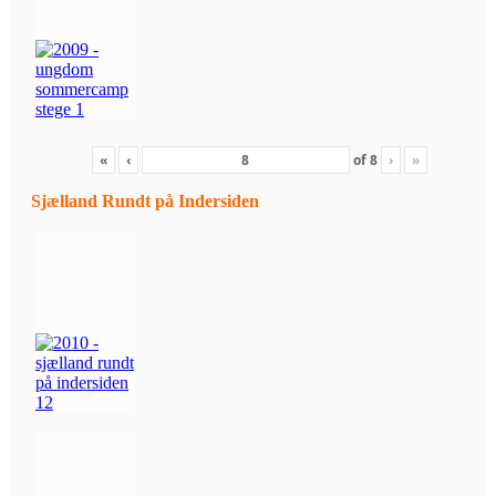
«
‹
of
8
›
»
Sjælland Rundt på Indersiden