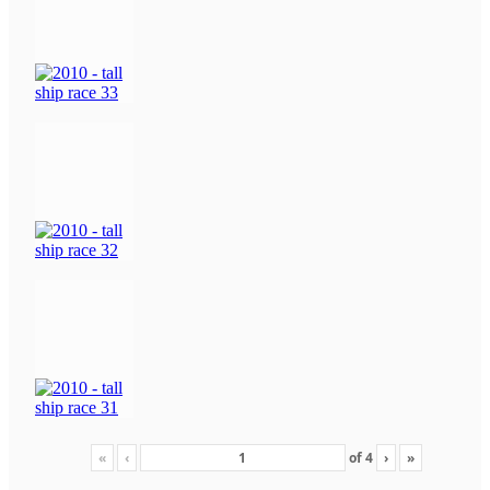
«
‹
of
4
›
»