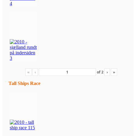
«
‹
of
2
›
»
Tall Ships Race