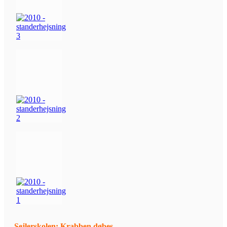
Sejlerskolen: Krabben døbes