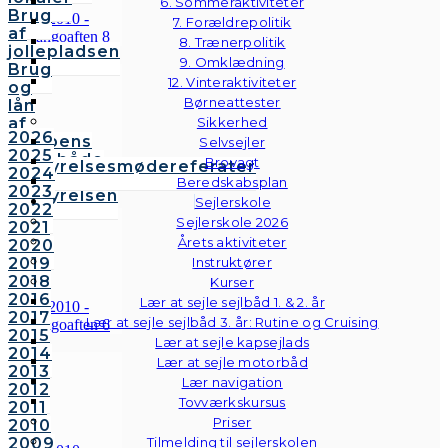
6. Sommeraktiviteter
Brug
7. Forældrepolitik
af
8. Trænerpolitik
jollepladsen
9. Omklædning
Brug
12. Vinteraktiviteter
og
Børneattester
lån
af
Sikkerhed
2026
klubbens
Selvsejler
2025
følgebåde
Brovagt
Bestyrelsesmødereferater
2024
Vedtægter
Beredskabsplan
2023
Bestyrelsen
Sejlerskole
2022
Sejlerskole 2026
2021
Årets aktiviteter
2020
2019
Instruktører
2018
Kurser
2016
Lær at sejle sejlbåd 1. & 2. år
2017
Lær at sejle sejlbåd 3. år: Rutine og Cruising
2015
Lær at sejle kapsejlads
2014
Lær at sejle motorbåd
2013
Lær navigation
2012
Tovværkskursus
2011
Priser
2010
2009
Tilmelding til sejlerskolen