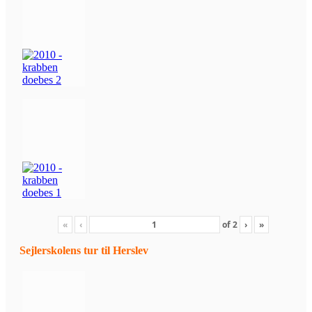
«
‹
of
2
›
»
Sejlerskolens tur til Herslev