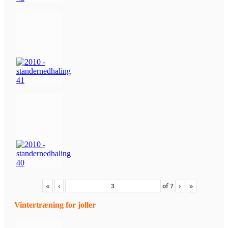
«
‹
of
7
›
»
Vintertræning for joller