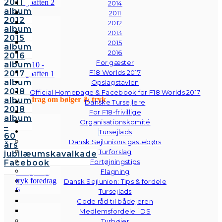
2011
2014
album
2011
2012
2012
album
2013
2015
2015
album
2016
2016
For gæster
album
F18 Worlds 2017
2017
album
Opslagstavlen
2018
Official Homepage & Facebook for F18 Worlds 2017
Foredrag om bølger & tryk
album
Danske Tursejlere
2018
For F18-frivillige
album
Organisationskomité
–
Tursejlads
60
Dansk Sejlunions gastebørs
års
Turforslag
jubilæumskavalkade
Fortøjningstips
Facebook
Flagning
Dansk Sejlunion: Tips & fordele
Tursejlads
Gode råd til bådejeren
Medlemsfordele i DS
Turbøjer