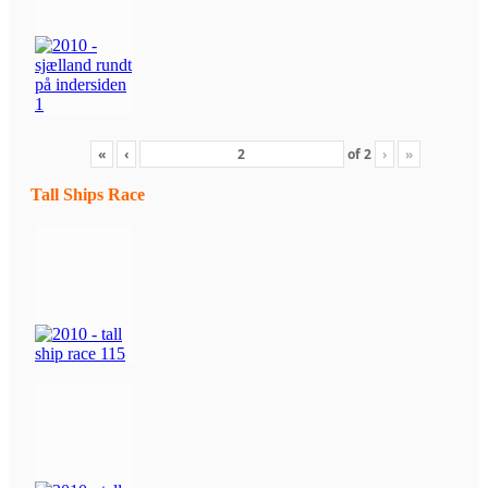
«
‹
of
2
›
»
Tall Ships Race