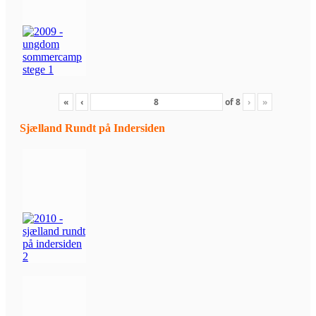
«
‹
of
8
›
»
Sjælland Rundt på Indersiden