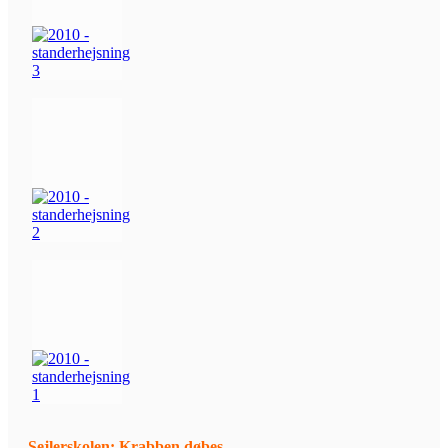
Sejlerskolen: Krabben døbes