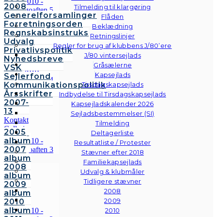
2008
Tilmelding til klargøring
Generelforsamlinger
Flåden
Forretningsorden
Beklædning
Regnskabsinstruks
Retningslinjer
Udvalg
Regler for brug af klubbens J/80’ere
Privatlivspolitik
J/80 vintersejlads
Nyhedsbreve
Gråsælerne
VSK
Kapsejlads
Sejlerfond
Kommunikationspolitik
Tirsdagskapsejlads
Årsskrifter
Indbydelse til Tirsdagskapsejlads
2007-
Kapsejladskalender 2026
13
Sejladsbestemmelser (SI)
Kontakt
Tilmelding
Galleri
2005
Deltagerliste
Andre
album
Resultatliste / Protester
fotos
2007
Stævner efter 2018
album
Familiekapsejlads
2008
Udvalg & klubmåler
album
Tidligere stævner
2009
2008
album
2009
2010
album
2010