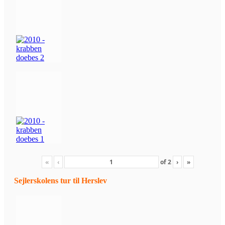
«
‹
of
2
›
»
Sejlerskolens tur til Herslev