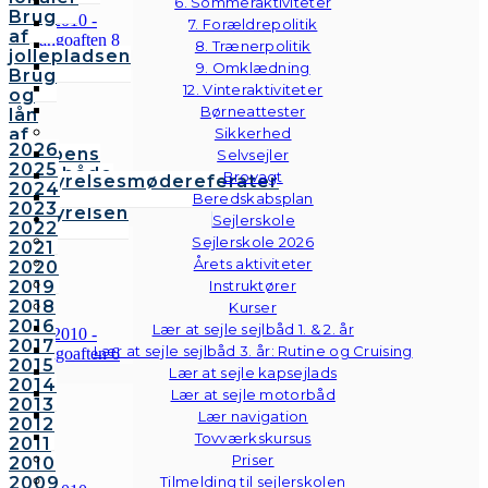
6. Sommeraktiviteter
Brug
7. Forældrepolitik
af
8. Trænerpolitik
jollepladsen
9. Omklædning
Brug
12. Vinteraktiviteter
og
Børneattester
lån
af
Sikkerhed
2026
klubbens
Selvsejler
2025
følgebåde
Brovagt
Bestyrelsesmødereferater
2024
Vedtægter
Beredskabsplan
2023
Bestyrelsen
Sejlerskole
2022
Sejlerskole 2026
2021
Årets aktiviteter
2020
2019
Instruktører
2018
Kurser
2016
Lær at sejle sejlbåd 1. & 2. år
2017
Lær at sejle sejlbåd 3. år: Rutine og Cruising
2015
Lær at sejle kapsejlads
2014
Lær at sejle motorbåd
2013
Lær navigation
2012
Tovværkskursus
2011
Priser
2010
2009
Tilmelding til sejlerskolen