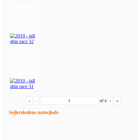
«
‹
of
4
›
»
Sejlerskolens natsejlads