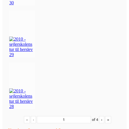
«
‹
of
4
›
»