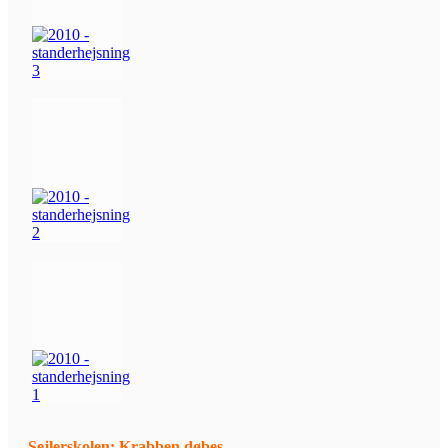
Sejlerskolen: Krabben døbes