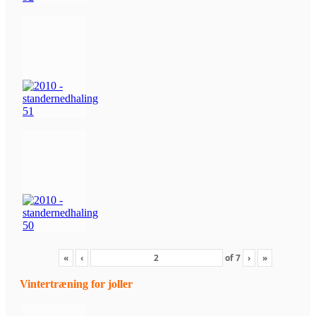
«
‹
of
7
›
»
Vintertræning for joller