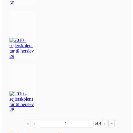
«
‹
of
4
›
»