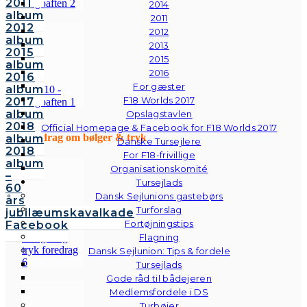
2011
2014
album
2011
2012
2012
album
2013
2015
2015
album
2016
2016
For gæster
album
F18 Worlds 2017
2017
album
Opslagstavlen
2018
Official Homepage & Facebook for F18 Worlds 2017
Foredrag om bølger & tryk
album
Danske Tursejlere
2018
For F18-frivillige
album
Organisationskomité
–
Tursejlads
60
Dansk Sejlunions gastebørs
års
Turforslag
jubilæumskavalkade
Fortøjningstips
Facebook
Flagning
Dansk Sejlunion: Tips & fordele
Tursejlads
Gode råd til bådejeren
Medlemsfordele i DS
Turbøjer