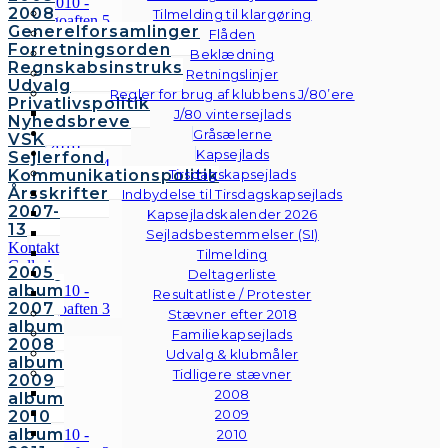
2008
Tilmelding til klargøring
Generelforsamlinger
Flåden
Forretningsorden
Beklædning
Regnskabsinstruks
Retningslinjer
Udvalg
Regler for brug af klubbens J/80’ere
Privatlivspolitik
J/80 vintersejlads
Nyhedsbreve
Gråsælerne
VSK
Kapsejlads
Sejlerfond
Kommunikationspolitik
Tirsdagskapsejlads
Årsskrifter
Indbydelse til Tirsdagskapsejlads
2007-
Kapsejladskalender 2026
13
Sejladsbestemmelser (SI)
Kontakt
Tilmelding
Galleri
2005
Deltagerliste
Andre
album
Resultatliste / Protester
fotos
2007
Stævner efter 2018
album
Familiekapsejlads
2008
Udvalg & klubmåler
album
Tidligere stævner
2009
2008
album
2009
2010
album
2010