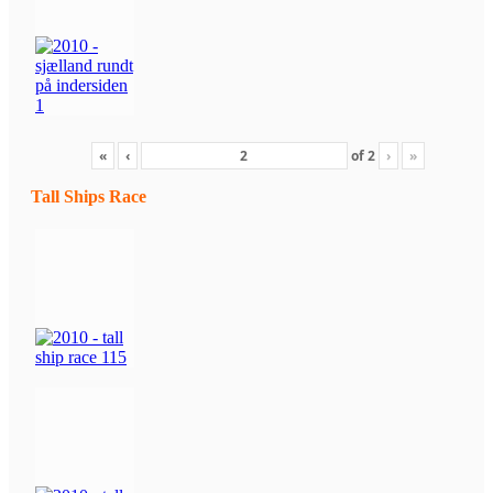
«
‹
of
2
›
»
Tall Ships Race