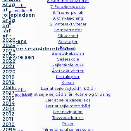
6. Sommeraktiviteter
Brug
7. Forældrepolitik
af
8. Trænerpolitik
jollepladsen
9. Omklædning
Brug
12. Vinteraktiviteter
og
Børneattester
lån
af
Sikkerhed
2026
klubbens
Selvsejler
2025
følgebåde
Brovagt
Bestyrelsesmødereferater
2024
Vedtægter
Beredskabsplan
2023
Bestyrelsen
Sejlerskole
2022
Sejlerskole 2026
2021
Årets aktiviteter
2020
2019
Instruktører
2018
Kurser
2016
Lær at sejle sejlbåd 1. & 2. år
2017
Lær at sejle sejlbåd 3. år: Rutine og Cruising
2015
Lær at sejle kapsejlads
2014
Lær at sejle motorbåd
2013
Lær navigation
2012
Tovværkskursus
2011
Priser
2010
2009
Tilmelding til sejlerskolen