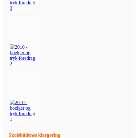
Skolebådenes klargøring