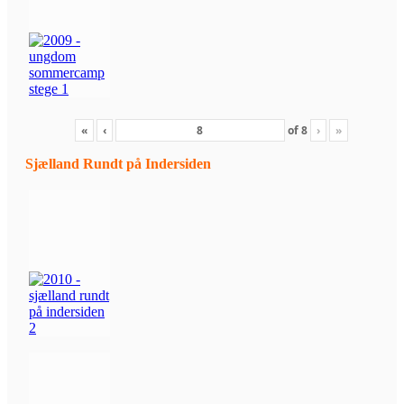
«
‹
of
8
›
»
Sjælland Rundt på Indersiden