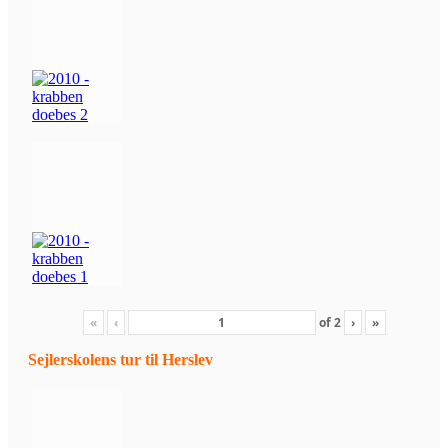
«
‹
of
2
›
»
Sejlerskolens tur til Herslev