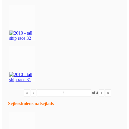
«
‹
of
4
›
»
Sejlerskolens natsejlads