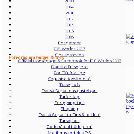
2010
2014
2011
2012
2013
2015
2016
For gæster
F18 Worlds 2017
Opslagstavlen
Foredrag om bølger & tryk
Official Homepage & Facebook for F18 Worlds 2017
Danske Tursejlere
For F18-frivillige
Organisationskomité
Tursejlads
Dansk Sejlunions gastebørs
Turforslag
Fortøjningstips
Flagning
Dansk Sejlunion: Tips & fordele
Tursejlads
Gode råd til bådejeren
Medlemsfordele i DS