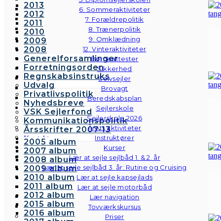
2013
6. Sommeraktiviteter
2012
7. Forældrepolitik
2011
8. Trænerpolitik
2010
9. Omklædning
2009
2008
12. Vinteraktiviteter
Generelforsamlinger
Børneattester
Forretningsorden
Sikkerhed
Regnskabsinstruks
Selvsejler
Udvalg
Brovagt
Privatlivspolitik
Beredskabsplan
Nyhedsbreve
Sejlerskole
VSK Sejlerfond
Sejlerskole 2026
Kommunikationspolitik
Årets aktiviteter
Årsskrifter 2007-13
Instruktører
Kontakt
2005 album
Galleri
Kurser
2007 album
Andre fotos
Lær at sejle sejlbåd 1. & 2. år
2008 album
Lær at sejle sejlbåd 3. år: Rutine og Cruising
2009 album
2010 album
Lær at sejle kapsejlads
2011 album
Lær at sejle motorbåd
2012 album
Lær navigation
2015 album
Tovværkskursus
2016 album
Priser