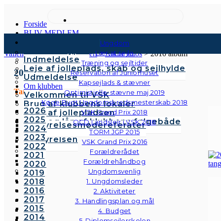
Forside
BLIV MEDLEM
Kontingenter & gebyrer
Ungdom
Medlemstyper
Lær at sejle
Vallensbæk Sejlklub
>
Galleri
>
Andre fotos
>
2010 album
Indmeldelse
Træning og sejltider
Leje af jolleplads, skab og sejlhylde
2010
Reservation af Juniorhuset
Udmeldelse
Kapsejlads & stævner
Om klubben
Tangoaften
Optimistjolle-stævne maj 2019
Velkommen til VSK
Køge Bugt Ungdomskredsmesterskab 2018
Brug af klubbens lokaler
2026
Brug af jollepladsen
VSK Grand Prix 2018
2025
Brug og lån af klubbens følgebåde
OCD Landslejr i VSK 2018
Bestyrelsesmødereferater
2024
Vedtægter
TORM JGP 2015
2023
Bestyrelsen
VSK Grand Prix 2016
2022
Forældrerådet
2021
Forældrehåndbog
2020
Ungdomsvenlig
2019
2018
1. Ungdomsleder
2016
2. Aktiviteter
2017
3. Handlingsplan og mål
2015
4. Budget
2014
5. Diplomsejlerskolen