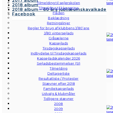
2017 album
Tilmelding til sejlerskolen
2018 album
Tilmelding til klargøring
2018 album – 60 års jubilæumskavalkade
Flåden
Facebook
Beklædning
Retningslinjer
Regler for brug af klubbens J/80’ere
J/80 vintersejlads
Gråsælerne
Kapsejlads
Tirsdagskapsejlads
Indbydelse til Tirsdagskapsejlads
Kapsejladskalender 2026
Sejladsbestemmelser (SI)
Tilmelding
Deltagerliste
Resultatliste / Protester
Stævner efter 2018
Familiekapsejlads
Udvalg & klubmåler
Tidligere stævner
2008
2009