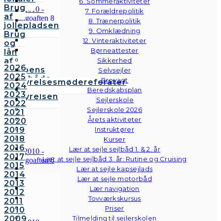
6. Sommeraktiviteter
Brug
7. Forældrepolitik
af
8. Trænerpolitik
jollepladsen
9. Omklædning
Brug
12. Vinteraktiviteter
og
Børneattester
lån
af
Sikkerhed
2026
klubbens
Selvsejler
2025
følgebåde
Brovagt
Bestyrelsesmødereferater
2024
Vedtægter
Beredskabsplan
2023
Bestyrelsen
Sejlerskole
2022
Sejlerskole 2026
2021
Årets aktiviteter
2020
2019
Instruktører
2018
Kurser
2016
Lær at sejle sejlbåd 1. & 2. år
2017
Lær at sejle sejlbåd 3. år: Rutine og Cruising
2015
Lær at sejle kapsejlads
2014
Lær at sejle motorbåd
2013
Lær navigation
2012
Tovværkskursus
2011
Priser
2010
2009
Tilmelding til sejlerskolen