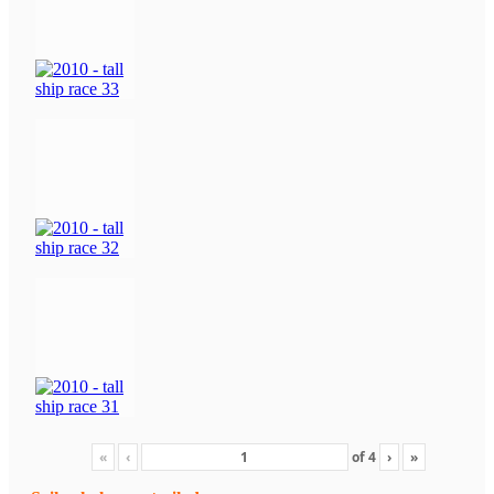
«
‹
of
4
›
»