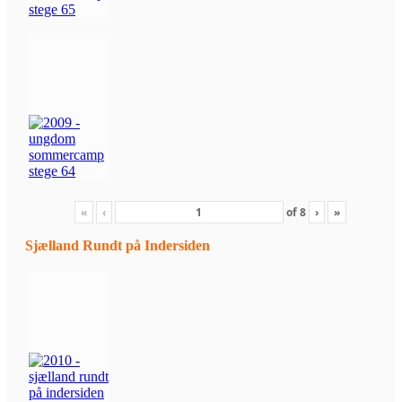
«
‹
of
8
›
»
Sjælland Rundt på Indersiden