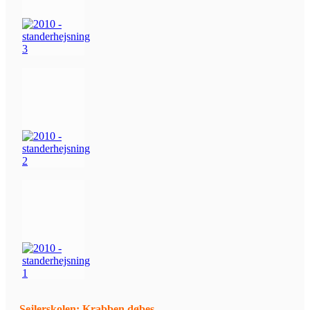
Sejlerskolen: Krabben døbes