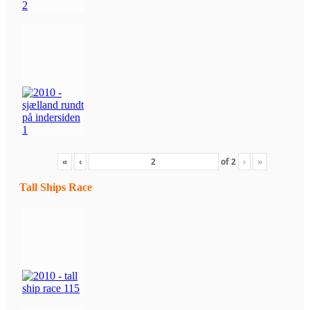
«
‹
of
2
›
»
Tall Ships Race