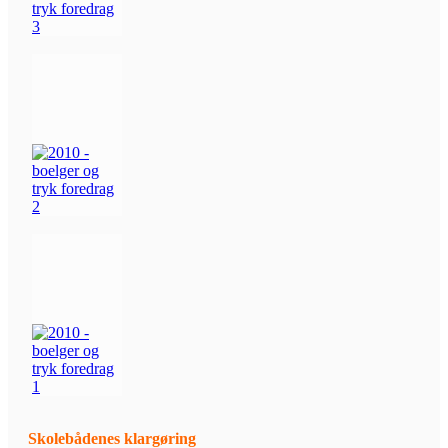
Skolebådenes klargøring