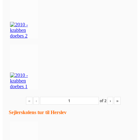
«
‹
of
2
›
»
Sejlerskolens tur til Herslev