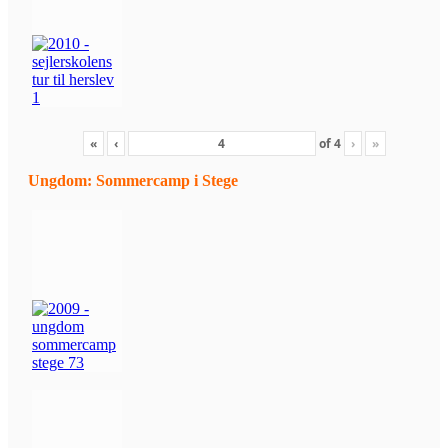
«
‹
of
4
›
»
Ungdom: Sommercamp i Stege