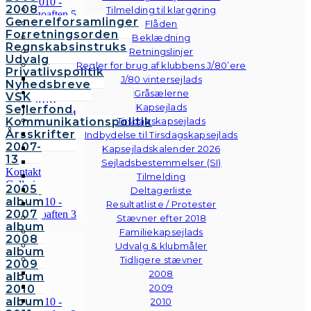
2008
Tilmelding til klargøring
Generelforsamlinger
Flåden
Forretningsorden
Beklædning
Regnskabsinstruks
Retningslinjer
Udvalg
Regler for brug af klubbens J/80’ere
Privatlivspolitik
J/80 vintersejlads
Nyhedsbreve
Gråsælerne
VSK
Kapsejlads
Sejlerfond
Kommunikationspolitik
Tirsdagskapsejlads
Årsskrifter
Indbydelse til Tirsdagskapsejlads
2007-
Kapsejladskalender 2026
13
Sejladsbestemmelser (SI)
Kontakt
Tilmelding
Galleri
2005
Deltagerliste
Andre
album
Resultatliste / Protester
fotos
2007
Stævner efter 2018
album
Familiekapsejlads
2008
Udvalg & klubmåler
album
Tidligere stævner
2009
2008
album
2009
2010
album
2010