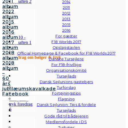
2011
2014
album
2011
2012
2012
album
2013
2015
2015
album
2016
2016
For gæster
album
F18 Worlds 2017
2017
album
Opslagstavlen
2018
Official Homepage & Facebook for F18 Worlds 2017
Foredrag om bølger & tryk
album
Danske Tursejlere
2018
For F18-frivillige
album
Organisationskomité
–
Tursejlads
60
Dansk Sejlunions gastebørs
års
Turforslag
jubilæumskavalkade
Fortøjningstips
Facebook
Flagning
Dansk Sejlunion: Tips & fordele
Tursejlads
Gode råd til bådejeren
Medlemsfordele i DS
Turbøjer