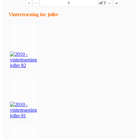
«
‹
of
7
›
»
Vintertræning for joller