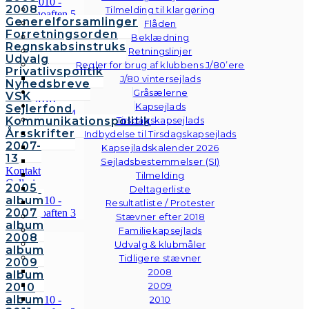
2008
Tilmelding til klargøring
Generelforsamlinger
Flåden
Forretningsorden
Beklædning
Regnskabsinstruks
Retningslinjer
Udvalg
Regler for brug af klubbens J/80’ere
Privatlivspolitik
J/80 vintersejlads
Nyhedsbreve
Gråsælerne
VSK
Kapsejlads
Sejlerfond
Kommunikationspolitik
Tirsdagskapsejlads
Årsskrifter
Indbydelse til Tirsdagskapsejlads
2007-
Kapsejladskalender 2026
13
Sejladsbestemmelser (SI)
Kontakt
Tilmelding
Galleri
2005
Deltagerliste
Andre
album
Resultatliste / Protester
fotos
2007
Stævner efter 2018
album
Familiekapsejlads
2008
Udvalg & klubmåler
album
Tidligere stævner
2009
2008
album
2009
2010
album
2010