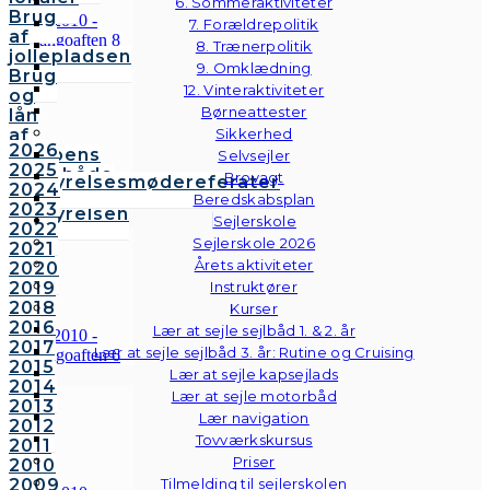
6. Sommeraktiviteter
Brug
7. Forældrepolitik
af
8. Trænerpolitik
jollepladsen
9. Omklædning
Brug
12. Vinteraktiviteter
og
Børneattester
lån
af
Sikkerhed
2026
klubbens
Selvsejler
2025
følgebåde
Brovagt
Bestyrelsesmødereferater
2024
Vedtægter
Beredskabsplan
2023
Bestyrelsen
Sejlerskole
2022
Sejlerskole 2026
2021
Årets aktiviteter
2020
2019
Instruktører
2018
Kurser
2016
Lær at sejle sejlbåd 1. & 2. år
2017
Lær at sejle sejlbåd 3. år: Rutine og Cruising
2015
Lær at sejle kapsejlads
2014
Lær at sejle motorbåd
2013
Lær navigation
2012
Tovværkskursus
2011
Priser
2010
2009
Tilmelding til sejlerskolen