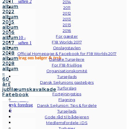
2011
2014
album
2011
2012
2012
album
2013
2015
2015
album
2016
2016
For gæster
album
F18 Worlds 2017
2017
album
Opslagstavlen
2018
Official Homepage & Facebook for F18 Worlds 2017
Foredrag om bølger & tryk
album
Danske Tursejlere
2018
For F18-frivillige
album
Organisationskomité
–
Tursejlads
60
Dansk Sejlunions gastebørs
års
Turforslag
jubilæumskavalkade
Fortøjningstips
Facebook
Flagning
Dansk Sejlunion: Tips & fordele
Tursejlads
Gode råd til bådejeren
Medlemsfordele i DS
Turbøjer