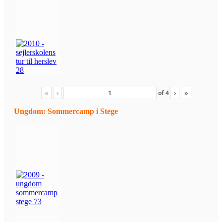
«
‹
of
4
›
»
Ungdom: Sommercamp i Stege