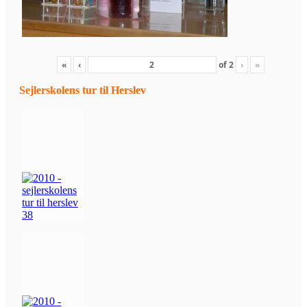
«
‹
of
2
›
»
Sejlerskolens tur til Herslev