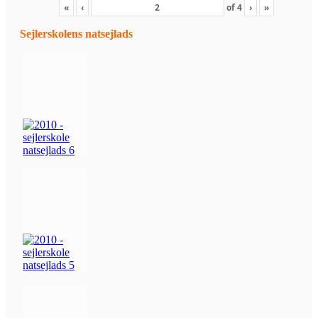
«
‹
of
4
›
»
Sejlerskolens natsejlads