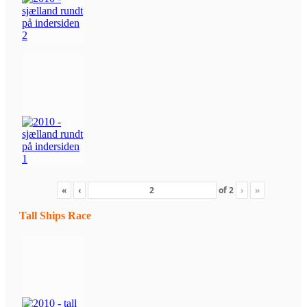
«
‹
of
2
›
»
Tall Ships Race