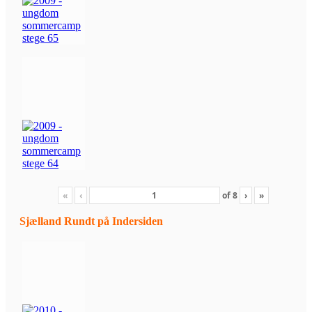
«
‹
of
8
›
»
Sjælland Rundt på Indersiden