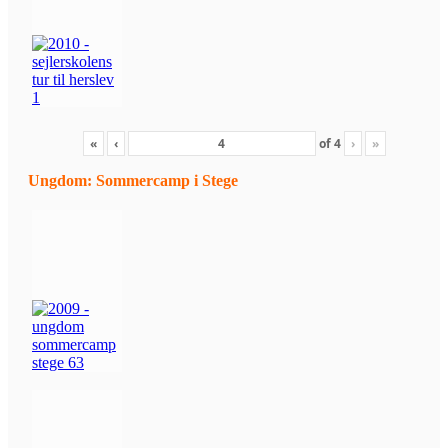
«
‹
of
4
›
»
Ungdom: Sommercamp i Stege