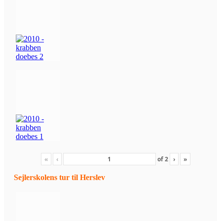
«
‹
of
2
›
»
Sejlerskolens tur til Herslev