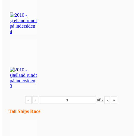
«
‹
of
2
›
»
Tall Ships Race