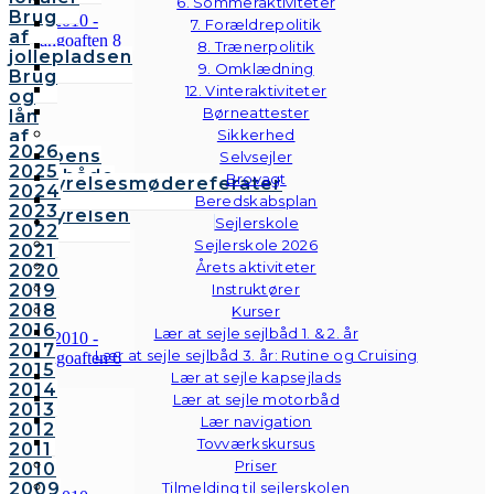
6. Sommeraktiviteter
Brug
7. Forældrepolitik
af
8. Trænerpolitik
jollepladsen
9. Omklædning
Brug
12. Vinteraktiviteter
og
Børneattester
lån
af
Sikkerhed
2026
klubbens
Selvsejler
2025
følgebåde
Brovagt
Bestyrelsesmødereferater
2024
Vedtægter
Beredskabsplan
2023
Bestyrelsen
Sejlerskole
2022
Sejlerskole 2026
2021
Årets aktiviteter
2020
2019
Instruktører
2018
Kurser
2016
Lær at sejle sejlbåd 1. & 2. år
2017
Lær at sejle sejlbåd 3. år: Rutine og Cruising
2015
Lær at sejle kapsejlads
2014
Lær at sejle motorbåd
2013
Lær navigation
2012
Tovværkskursus
2011
Priser
2010
2009
Tilmelding til sejlerskolen