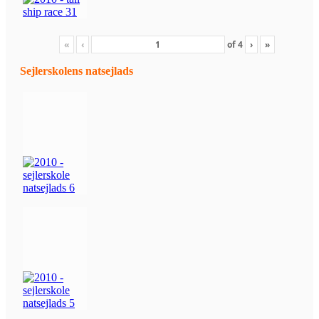
«
‹
of
4
›
»
Sejlerskolens natsejlads