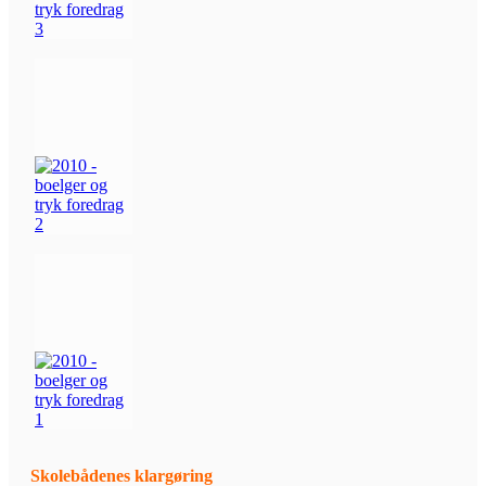
Skolebådenes klargøring