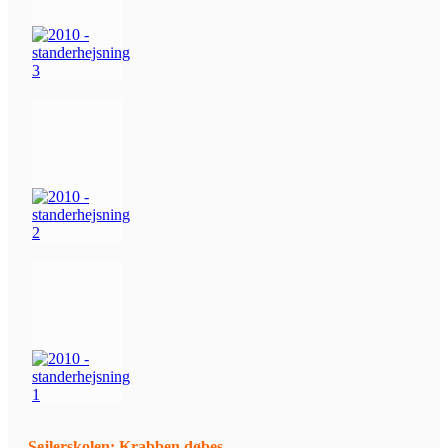
Sejlerskolen: Krabben døbes