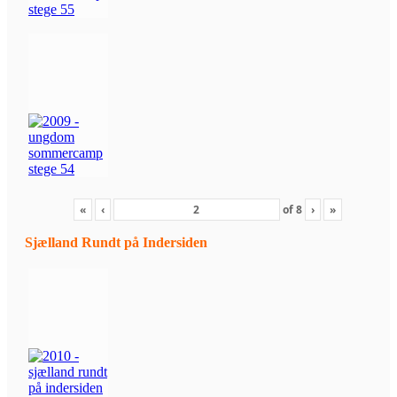
«
‹
of
8
›
»
Sjælland Rundt på Indersiden