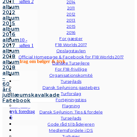
2011
2014
album
2011
2012
2012
album
2013
2015
2015
album
2016
2016
For gæster
album
F18 Worlds 2017
2017
album
Opslagstavlen
2018
Official Homepage & Facebook for F18 Worlds 2017
Foredrag om bølger & tryk
album
Danske Tursejlere
2018
For F18-frivillige
album
Organisationskomité
–
Tursejlads
60
Dansk Sejlunions gastebørs
års
Turforslag
jubilæumskavalkade
Fortøjningstips
Facebook
Flagning
Dansk Sejlunion: Tips & fordele
Tursejlads
Gode råd til bådejeren
Medlemsfordele i DS
Turbøjer