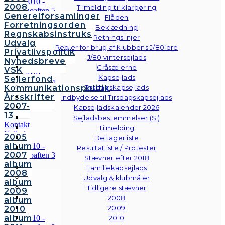
2008
Tilmelding til klargøring
Generelforsamlinger
Flåden
Forretningsorden
Beklædning
Regnskabsinstruks
Retningslinjer
Udvalg
Regler for brug af klubbens J/80’ere
Privatlivspolitik
J/80 vintersejlads
Nyhedsbreve
Gråsælerne
VSK
Kapsejlads
Sejlerfond
Kommunikationspolitik
Tirsdagskapsejlads
Årsskrifter
Indbydelse til Tirsdagskapsejlads
2007-
Kapsejladskalender 2026
13
Sejladsbestemmelser (SI)
Kontakt
Tilmelding
Galleri
2005
Deltagerliste
Andre
album
Resultatliste / Protester
fotos
2007
Stævner efter 2018
album
Familiekapsejlads
2008
Udvalg & klubmåler
album
Tidligere stævner
2009
2008
album
2009
2010
album
2010