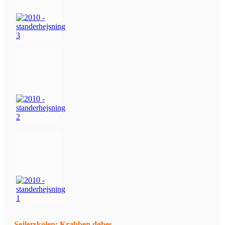
Sejlerskolen: Krabben døbes