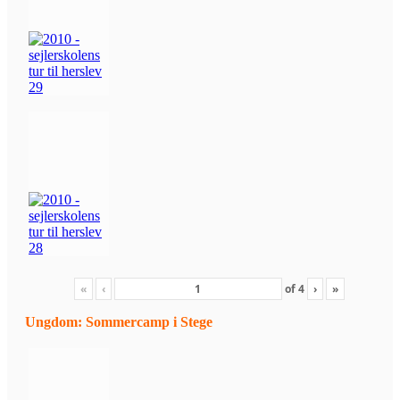
«
‹
of
4
›
»
Ungdom: Sommercamp i Stege