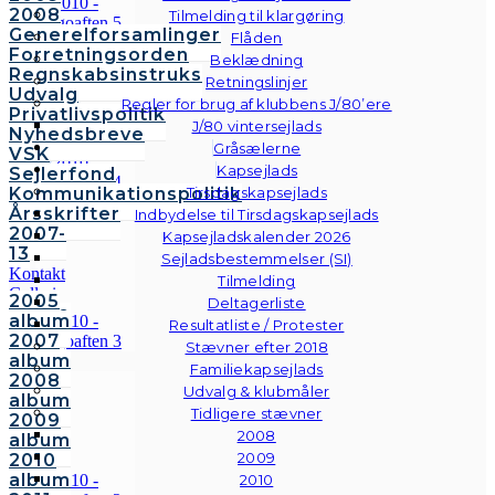
2008
Tilmelding til klargøring
Generelforsamlinger
Flåden
Forretningsorden
Beklædning
Regnskabsinstruks
Retningslinjer
Udvalg
Regler for brug af klubbens J/80’ere
Privatlivspolitik
J/80 vintersejlads
Nyhedsbreve
Gråsælerne
VSK
Kapsejlads
Sejlerfond
Kommunikationspolitik
Tirsdagskapsejlads
Årsskrifter
Indbydelse til Tirsdagskapsejlads
2007-
Kapsejladskalender 2026
13
Sejladsbestemmelser (SI)
Kontakt
Tilmelding
Galleri
2005
Deltagerliste
Andre
album
Resultatliste / Protester
fotos
2007
Stævner efter 2018
album
Familiekapsejlads
2008
Udvalg & klubmåler
album
Tidligere stævner
2009
2008
album
2009
2010
album
2010