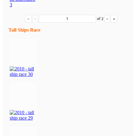
«
‹
of
2
›
»
Tall Ships Race