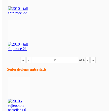
«
‹
of
4
›
»
Sejlerskolens natsejlads