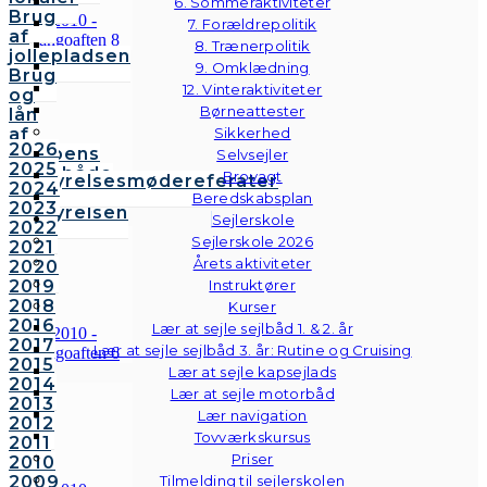
6. Sommeraktiviteter
Brug
7. Forældrepolitik
af
8. Trænerpolitik
jollepladsen
9. Omklædning
Brug
12. Vinteraktiviteter
og
Børneattester
lån
af
Sikkerhed
2026
klubbens
Selvsejler
2025
følgebåde
Brovagt
Bestyrelsesmødereferater
2024
Vedtægter
Beredskabsplan
2023
Bestyrelsen
Sejlerskole
2022
Sejlerskole 2026
2021
Årets aktiviteter
2020
2019
Instruktører
2018
Kurser
2016
Lær at sejle sejlbåd 1. & 2. år
2017
Lær at sejle sejlbåd 3. år: Rutine og Cruising
2015
Lær at sejle kapsejlads
2014
Lær at sejle motorbåd
2013
Lær navigation
2012
Tovværkskursus
2011
Priser
2010
2009
Tilmelding til sejlerskolen