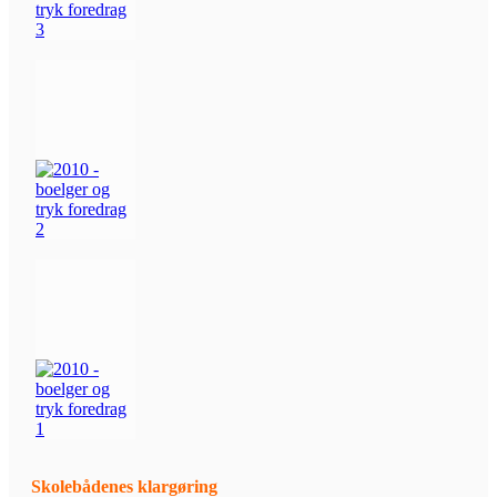
Skolebådenes klargøring