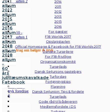
2011
2014
album
2011
2012
2012
album
2013
2015
2015
album
2016
2016
For gæster
album
F18 Worlds 2017
2017
album
Opslagstavlen
2018
Official Homepage & Facebook for F18 Worlds 2017
Foredrag om bølger & tryk
album
Danske Tursejlere
2018
For F18-frivillige
album
Organisationskomité
–
Tursejlads
60
Dansk Sejlunions gastebørs
års
Turforslag
jubilæumskavalkade
Fortøjningstips
Facebook
Flagning
Dansk Sejlunion: Tips & fordele
Tursejlads
Gode råd til bådejeren
Medlemsfordele i DS
Turbøjer