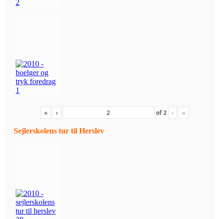
«
‹
of
2
›
»
Sejlerskolens tur til Herslev