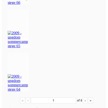
«
‹
of
8
›
»