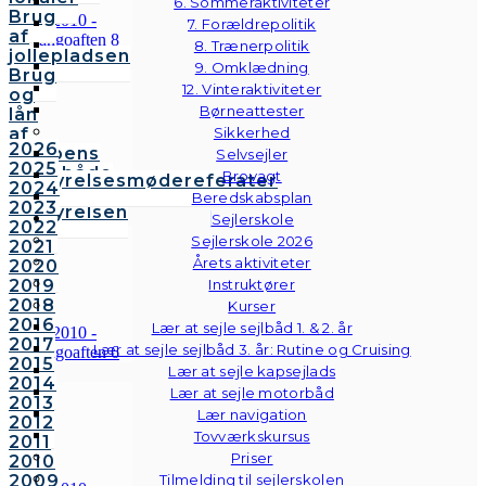
6. Sommeraktiviteter
Brug
7. Forældrepolitik
af
8. Trænerpolitik
jollepladsen
9. Omklædning
Brug
12. Vinteraktiviteter
og
Børneattester
lån
af
Sikkerhed
2026
klubbens
Selvsejler
2025
følgebåde
Brovagt
Bestyrelsesmødereferater
2024
Vedtægter
Beredskabsplan
2023
Bestyrelsen
Sejlerskole
2022
Sejlerskole 2026
2021
Årets aktiviteter
2020
2019
Instruktører
2018
Kurser
2016
Lær at sejle sejlbåd 1. & 2. år
2017
Lær at sejle sejlbåd 3. år: Rutine og Cruising
2015
Lær at sejle kapsejlads
2014
Lær at sejle motorbåd
2013
Lær navigation
2012
Tovværkskursus
2011
Priser
2010
2009
Tilmelding til sejlerskolen