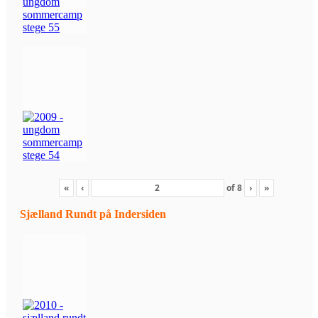
«
‹
of
8
›
»
Sjælland Rundt på Indersiden