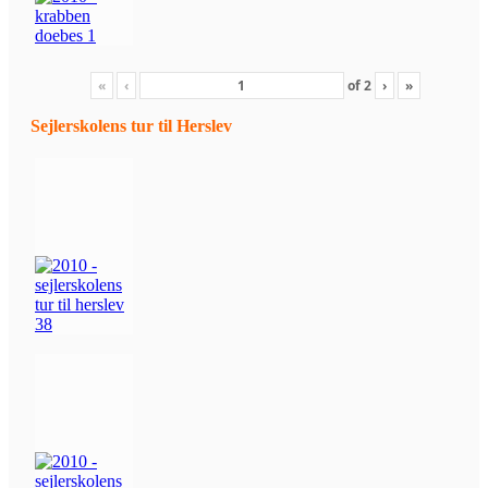
«
‹
of
2
›
»
Sejlerskolens tur til Herslev