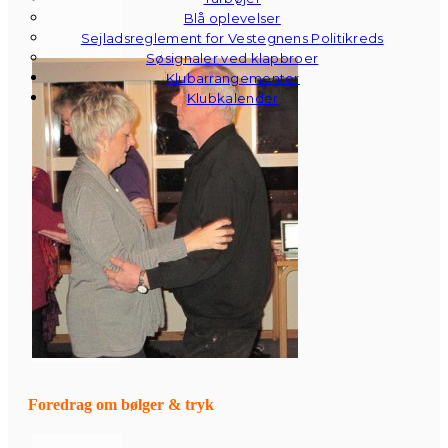
Blå oplevelser
Sejladsreglement for Vestegnens Politikreds
Søsignaler ved klapbroer
Klubarrangementer
Klubkalender
Foredrag om bølger & tryk