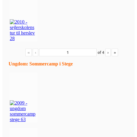
«
‹
of
4
›
»
Ungdom: Sommercamp i Stege