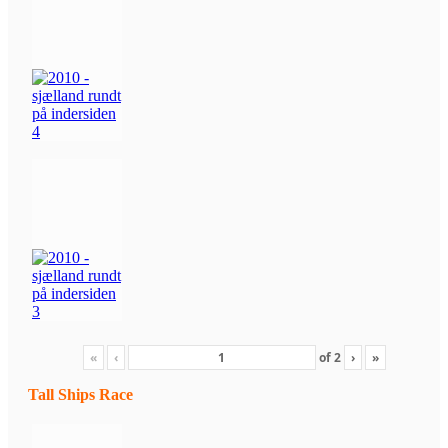
«
‹
of
2
›
»
Tall Ships Race