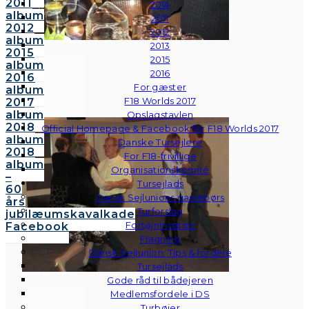
2011
2014
album
2011
2012
2012
album
2013
2015
2015
album
2016
2016
For gæster
album
F18 Worlds 2017
2017
album
Opslagstavlen
2018
Official Homepage & Facebook for F18 Worlds 2017
album
Danske Tursejlere
2018
For F18-frivillige
album
Organisationskomité
–
Tursejlads
60
Dansk Sejlunions gastebørs
års
Turforslag
jubilæumskavalkade
Fortøjningstips
Facebook
Flagning
Dansk Sejlunion: Tips & fordele
Tursejlads
Gode råd til bådejeren
Medlemsfordele i DS
Turbøjer