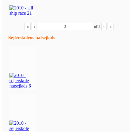
«
‹
of
4
›
»
Sejlerskolens natsejlads