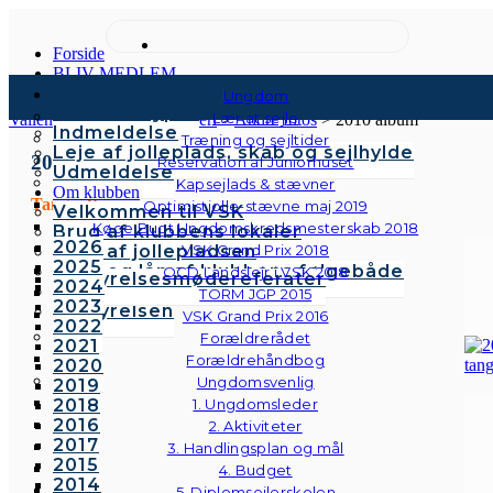
Forside
BLIV MEDLEM
Kontingenter & gebyrer
Ungdom
Medlemstyper
Lær at sejle
Vallensbæk Sejlklub
>
Galleri
>
Andre fotos
>
2010 album
Indmeldelse
Træning og sejltider
Leje af jolleplads, skab og sejlhylde
2010
Reservation af Juniorhuset
Udmeldelse
Kapsejlads & stævner
Om klubben
Tangoaften
Optimistjolle-stævne maj 2019
Velkommen til VSK
Køge Bugt Ungdomskredsmesterskab 2018
Brug af klubbens lokaler
2026
Brug af jollepladsen
VSK Grand Prix 2018
2025
Brug og lån af klubbens følgebåde
OCD Landslejr i VSK 2018
Bestyrelsesmødereferater
2024
Vedtægter
TORM JGP 2015
2023
Bestyrelsen
VSK Grand Prix 2016
2022
Forældrerådet
2021
Forældrehåndbog
2020
Ungdomsvenlig
2019
2018
1. Ungdomsleder
2016
2. Aktiviteter
2017
3. Handlingsplan og mål
2015
4. Budget
2014
5. Diplomsejlerskolen