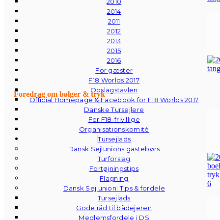
2010
2014
2011
2012
2013
2015
2016
For gæster
F18 Worlds 2017
Opslagstavlen
Foredrag om bølger & tryk
Official Homepage & Facebook for F18 Worlds 2017
Danske Tursejlere
For F18-frivillige
Organisationskomité
Tursejlads
Dansk Sejlunions gastebørs
Turforslag
Fortøjningstips
Flagning
Dansk Sejlunion: Tips & fordele
Tursejlads
Gode råd til bådejeren
Medlemsfordele i DS