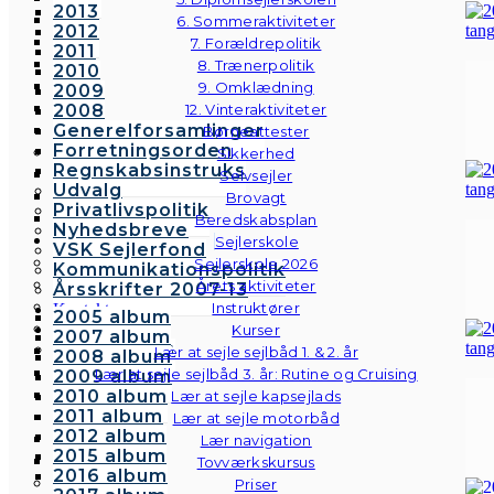
2013
6. Sommeraktiviteter
2012
7. Forældrepolitik
2011
8. Trænerpolitik
2010
9. Omklædning
2009
2008
12. Vinteraktiviteter
Generelforsamlinger
Børneattester
Forretningsorden
Sikkerhed
Regnskabsinstruks
Selvsejler
Udvalg
Brovagt
Privatlivspolitik
Beredskabsplan
Nyhedsbreve
Sejlerskole
VSK Sejlerfond
Sejlerskole 2026
Kommunikationspolitik
Årets aktiviteter
Årsskrifter 2007-13
Instruktører
Kontakt
2005 album
Galleri
Kurser
2007 album
Andre fotos
Lær at sejle sejlbåd 1. & 2. år
2008 album
Lær at sejle sejlbåd 3. år: Rutine og Cruising
2009 album
2010 album
Lær at sejle kapsejlads
2011 album
Lær at sejle motorbåd
2012 album
Lær navigation
2015 album
Tovværkskursus
2016 album
Priser