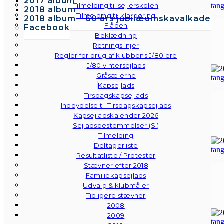
2017 album
Tilmelding til sejlerskolen
2018 album
Tilmelding til klargøring
2018 album – 60 års jubilæumskavalkade
Flåden
Facebook
Beklædning
Retningslinjer
Regler for brug af klubbens J/80’ere
J/80 vintersejlads
Gråsælerne
Kapsejlads
Tirsdagskapsejlads
Indbydelse til Tirsdagskapsejlads
Kapsejladskalender 2026
Sejladsbestemmelser (SI)
Tilmelding
Deltagerliste
Resultatliste / Protester
Stævner efter 2018
Familiekapsejlads
Udvalg & klubmåler
Tidligere stævner
2008
2009