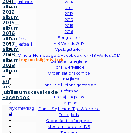
2011
2014
album
2011
2012
2012
album
2013
2015
2015
album
2016
2016
For gæster
album
F18 Worlds 2017
2017
album
Opslagstavlen
2018
Official Homepage & Facebook for F18 Worlds 2017
Foredrag om bølger & tryk
album
Danske Tursejlere
2018
For F18-frivillige
album
Organisationskomité
–
Tursejlads
60
Dansk Sejlunions gastebørs
års
Turforslag
jubilæumskavalkade
Fortøjningstips
Facebook
Flagning
Dansk Sejlunion: Tips & fordele
Tursejlads
Gode råd til bådejeren
Medlemsfordele i DS
Turbøjer