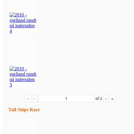
«
‹
of
2
›
»
Tall Ships Race