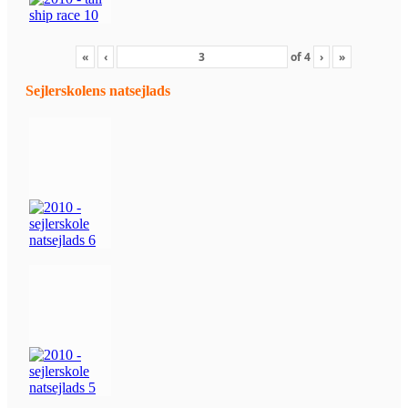
«
‹
of
4
›
»
Sejlerskolens natsejlads