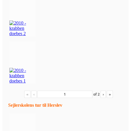
«
‹
of
2
›
»
Sejlerskolens tur til Herslev