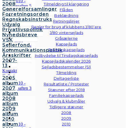
2008
Tilmelding til klargøring
Generelforsamlinger
Flåden
Forretningsorden
Beklædning
Regnskabsinstruks
Retningslinjer
Udvalg
Regler for brug af klubbens J/80’ere
Privatlivspolitik
J/80 vintersejlads
Nyhedsbreve
Gråsælerne
VSK
Kapsejlads
Sejlerfond
Kommunikationspolitik
Tirsdagskapsejlads
Årsskrifter
Indbydelse til Tirsdagskapsejlads
2007-
Kapsejladskalender 2026
13
Sejladsbestemmelser (SI)
Kontakt
Tilmelding
Galleri
2005
Deltagerliste
Andre
album
Resultatliste / Protester
fotos
2007
Stævner efter 2018
album
Familiekapsejlads
2008
Udvalg & klubmåler
album
Tidligere stævner
2009
2008
album
2009
2010
album
2010