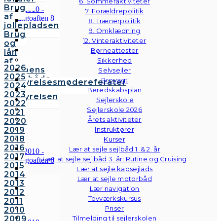
6. Sommeraktiviteter
Brug
7. Forældrepolitik
af
8. Trænerpolitik
jollepladsen
9. Omklædning
Brug
12. Vinteraktiviteter
og
Børneattester
lån
af
Sikkerhed
2026
klubbens
Selvsejler
2025
følgebåde
Brovagt
Bestyrelsesmødereferater
2024
Vedtægter
Beredskabsplan
2023
Bestyrelsen
Sejlerskole
2022
Sejlerskole 2026
2021
Årets aktiviteter
2020
2019
Instruktører
2018
Kurser
2016
Lær at sejle sejlbåd 1. & 2. år
2017
Lær at sejle sejlbåd 3. år: Rutine og Cruising
2015
Lær at sejle kapsejlads
2014
Lær at sejle motorbåd
2013
Lær navigation
2012
Tovværkskursus
2011
Priser
2010
2009
Tilmelding til sejlerskolen