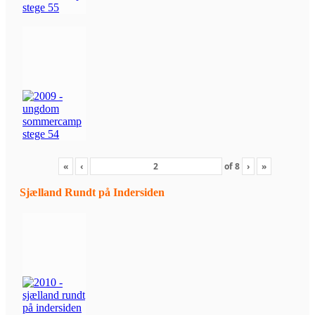
«
‹
of
8
›
»
Sjælland Rundt på Indersiden