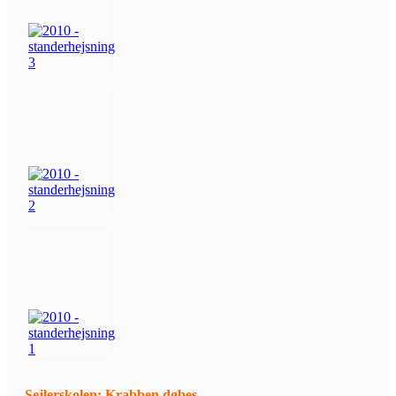
Sejlerskolen: Krabben døbes