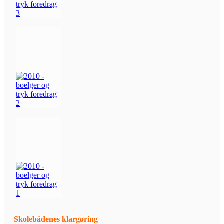
Skolebådenes klargøring