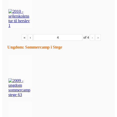
«
‹
of
4
›
»
Ungdom: Sommercamp i Stege