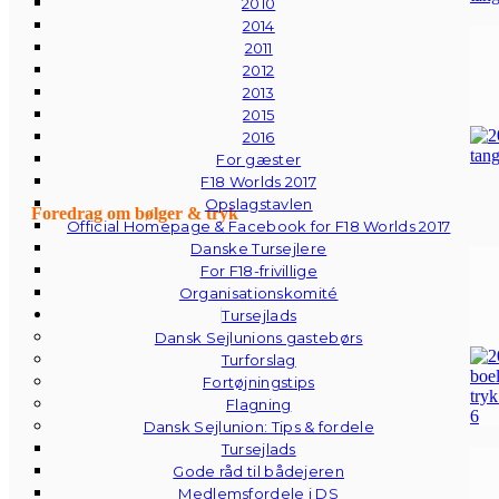
2010
2014
2011
2012
2013
2015
2016
For gæster
F18 Worlds 2017
Opslagstavlen
Foredrag om bølger & tryk
Official Homepage & Facebook for F18 Worlds 2017
Danske Tursejlere
For F18-frivillige
Organisationskomité
Tursejlads
Dansk Sejlunions gastebørs
Turforslag
Fortøjningstips
Flagning
Dansk Sejlunion: Tips & fordele
Tursejlads
Gode råd til bådejeren
Medlemsfordele i DS