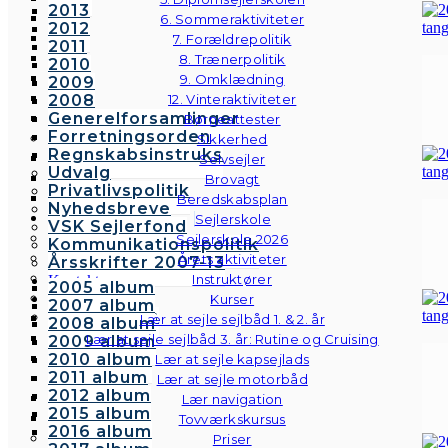
2013
6. Sommeraktiviteter
2012
7. Forældrepolitik
2011
8. Trænerpolitik
2010
9. Omklædning
2009
2008
12. Vinteraktiviteter
Generelforsamlinger
Børneattester
Forretningsorden
Sikkerhed
Regnskabsinstruks
Selvsejler
Udvalg
Brovagt
Privatlivspolitik
Beredskabsplan
Nyhedsbreve
Sejlerskole
VSK Sejlerfond
Sejlerskole 2026
Kommunikationspolitik
Årets aktiviteter
Årsskrifter 2007-13
Instruktører
Kontakt
2005 album
Galleri
Kurser
2007 album
Andre fotos
Lær at sejle sejlbåd 1. & 2. år
2008 album
Lær at sejle sejlbåd 3. år: Rutine og Cruising
2009 album
2010 album
Lær at sejle kapsejlads
2011 album
Lær at sejle motorbåd
2012 album
Lær navigation
2015 album
Tovværkskursus
2016 album
Priser