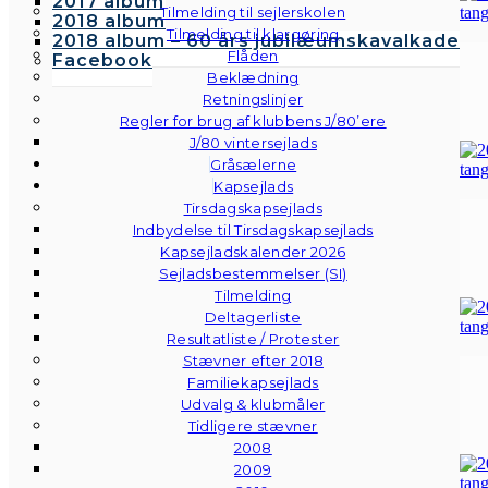
2017 album
Tilmelding til sejlerskolen
2018 album
Tilmelding til klargøring
2018 album – 60 års jubilæumskavalkade
Flåden
Facebook
Beklædning
Retningslinjer
Regler for brug af klubbens J/80’ere
J/80 vintersejlads
Gråsælerne
Kapsejlads
Tirsdagskapsejlads
Indbydelse til Tirsdagskapsejlads
Kapsejladskalender 2026
Sejladsbestemmelser (SI)
Tilmelding
Deltagerliste
Resultatliste / Protester
Stævner efter 2018
Familiekapsejlads
Udvalg & klubmåler
Tidligere stævner
2008
2009