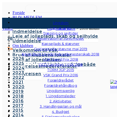
Forside
BLIV MEDLEM
Kontingenter & gebyrer
Ungdom
Medlemstyper
Lær at sejle
Vallensbæk Sejlklub
>
Galleri
>
Andre fotos
>
2010 album
Indmeldelse
Træning og sejltider
Leje af jolleplads, skab og sejlhylde
2010
Reservation af Juniorhuset
Udmeldelse
Kapsejlads & stævner
Om klubben
Tangoaften
Optimistjolle-stævne maj 2019
Velkommen til VSK
Køge Bugt Ungdomskredsmesterskab 2018
Brug af klubbens lokaler
2026
Brug af jollepladsen
VSK Grand Prix 2018
2025
Brug og lån af klubbens følgebåde
OCD Landslejr i VSK 2018
Bestyrelsesmødereferater
2024
Vedtægter
TORM JGP 2015
2023
Bestyrelsen
VSK Grand Prix 2016
2022
Forældrerådet
2021
Forældrehåndbog
2020
Ungdomsvenlig
2019
2018
1. Ungdomsleder
2016
2. Aktiviteter
2017
3. Handlingsplan og mål
2015
4. Budget
2014
5. Diplomsejlerskolen