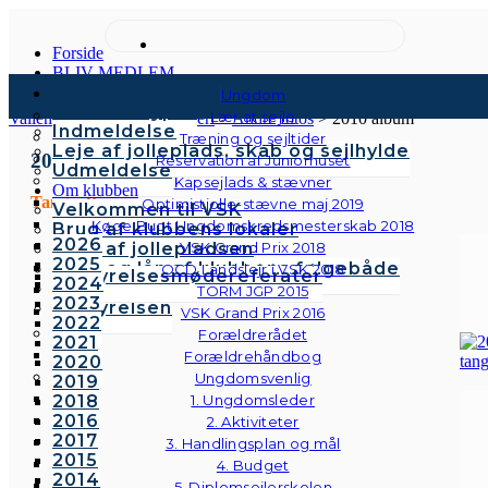
Forside
BLIV MEDLEM
Kontingenter & gebyrer
Ungdom
Medlemstyper
Lær at sejle
Vallensbæk Sejlklub
>
Galleri
>
Andre fotos
>
2010 album
Indmeldelse
Træning og sejltider
Leje af jolleplads, skab og sejlhylde
2010
Reservation af Juniorhuset
Udmeldelse
Kapsejlads & stævner
Om klubben
Tangoaften
Optimistjolle-stævne maj 2019
Velkommen til VSK
Køge Bugt Ungdomskredsmesterskab 2018
Brug af klubbens lokaler
2026
Brug af jollepladsen
VSK Grand Prix 2018
2025
Brug og lån af klubbens følgebåde
OCD Landslejr i VSK 2018
Bestyrelsesmødereferater
2024
Vedtægter
TORM JGP 2015
2023
Bestyrelsen
VSK Grand Prix 2016
2022
Forældrerådet
2021
Forældrehåndbog
2020
Ungdomsvenlig
2019
2018
1. Ungdomsleder
2016
2. Aktiviteter
2017
3. Handlingsplan og mål
2015
4. Budget
2014
5. Diplomsejlerskolen