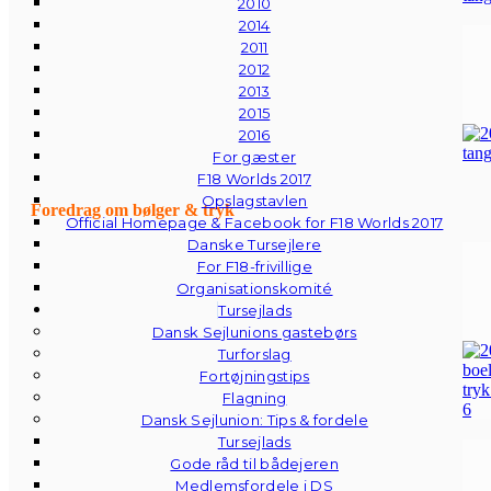
2010
2014
2011
2012
2013
2015
2016
For gæster
F18 Worlds 2017
Opslagstavlen
Foredrag om bølger & tryk
Official Homepage & Facebook for F18 Worlds 2017
Danske Tursejlere
For F18-frivillige
Organisationskomité
Tursejlads
Dansk Sejlunions gastebørs
Turforslag
Fortøjningstips
Flagning
Dansk Sejlunion: Tips & fordele
Tursejlads
Gode råd til bådejeren
Medlemsfordele i DS