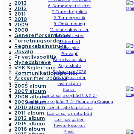
2013
6. Sommeraktiviteter
2012
7. Forældrepolitik
2011
8. Trænerpolitik
2010
9. Omklædning
2009
2008
12. Vinteraktiviteter
Generelforsamlinger
Børneattester
Forretningsorden
Sikkerhed
Regnskabsinstruks
Selvsejler
Udvalg
Brovagt
Privatlivspolitik
Beredskabsplan
Nyhedsbreve
Sejlerskole
VSK Sejlerfond
Sejlerskole 2026
Kommunikationspolitik
Årets aktiviteter
Årsskrifter 2007-13
Instruktører
Kontakt
2005 album
Galleri
Kurser
2007 album
Andre fotos
Lær at sejle sejlbåd 1. & 2. år
2008 album
Lær at sejle sejlbåd 3. år: Rutine og Cruising
2009 album
2010 album
Lær at sejle kapsejlads
2011 album
Lær at sejle motorbåd
2012 album
Lær navigation
2015 album
Tovværkskursus
2016 album
Priser