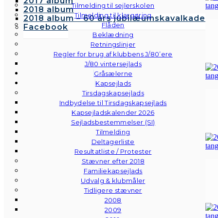
2017 album
Tilmelding til sejlerskolen
2018 album
Tilmelding til klargøring
2018 album – 60 års jubilæumskavalkade
Flåden
Facebook
Beklædning
Retningslinjer
Regler for brug af klubbens J/80’ere
J/80 vintersejlads
Gråsælerne
Kapsejlads
Tirsdagskapsejlads
Indbydelse til Tirsdagskapsejlads
Kapsejladskalender 2026
Sejladsbestemmelser (SI)
Tilmelding
Deltagerliste
Resultatliste / Protester
Stævner efter 2018
Familiekapsejlads
Udvalg & klubmåler
Tidligere stævner
2008
2009