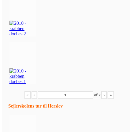
«
‹
of
2
›
»
Sejlerskolens tur til Herslev