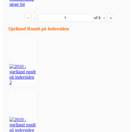
«
‹
of
8
›
»
Sjælland Rundt på Indersiden