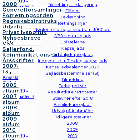
2008
Tilmelding til klargøring
Generelforsamlinger
Flåden
Forretningsorden
Beklædning
Regnskabsinstruks
Retningslinjer
Udvalg
Regler for brug af klubbens J/80’ere
Privatlivspolitik
J/80 vintersejlads
Nyhedsbreve
Gråsælerne
VSK
Kapsejlads
Sejlerfond
Kommunikationspolitik
Tirsdagskapsejlads
Årsskrifter
Indbydelse til Tirsdagskapsejlads
2007-
Kapsejladskalender 2026
13
Sejladsbestemmelser (SI)
Kontakt
Tilmelding
Galleri
2005
Deltagerliste
Andre
album
Resultatliste / Protester
fotos
2007
Stævner efter 2018
album
Familiekapsejlads
2008
Udvalg & klubmåler
album
Tidligere stævner
2009
2008
album
2009
2010
album
2010