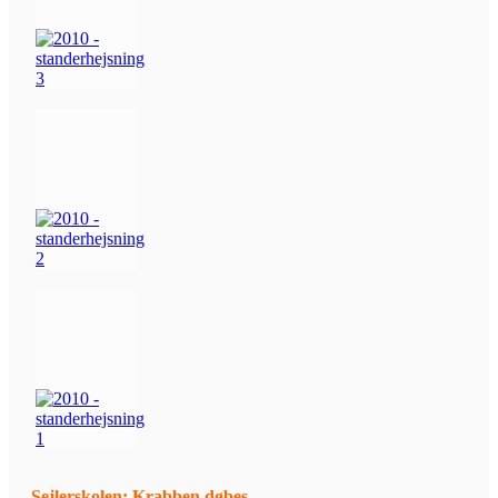
Sejlerskolen: Krabben døbes