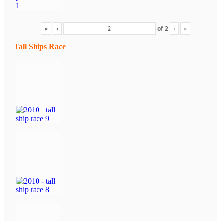
«
‹
of
2
›
»
Tall Ships Race