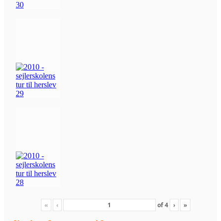
«
‹
of
4
›
»