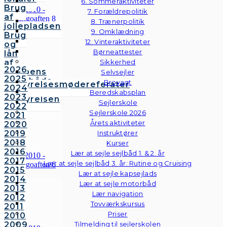
6. Sommeraktiviteter
Brug
7. Forældrepolitik
af
8. Trænerpolitik
jollepladsen
9. Omklædning
Brug
12. Vinteraktiviteter
og
Børneattester
lån
af
Sikkerhed
2026
klubbens
Selvsejler
2025
følgebåde
Brovagt
Bestyrelsesmødereferater
2024
Vedtægter
Beredskabsplan
2023
Bestyrelsen
Sejlerskole
2022
Sejlerskole 2026
2021
Årets aktiviteter
2020
2019
Instruktører
2018
Kurser
2016
Lær at sejle sejlbåd 1. & 2. år
2017
Lær at sejle sejlbåd 3. år: Rutine og Cruising
2015
Lær at sejle kapsejlads
2014
Lær at sejle motorbåd
2013
Lær navigation
2012
Tovværkskursus
2011
Priser
2010
2009
Tilmelding til sejlerskolen