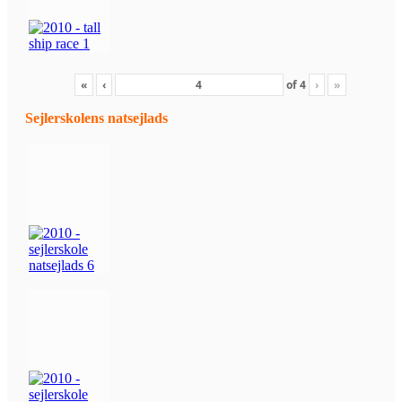
«
‹
of
4
›
»
Sejlerskolens natsejlads