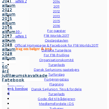
2011
2014
album
2011
2012
2012
album
2013
2015
2015
album
2016
2016
For gæster
album
F18 Worlds 2017
2017
album
Opslagstavlen
2018
Official Homepage & Facebook for F18 Worlds 2017
Foredrag om bølger & tryk
album
Danske Tursejlere
2018
For F18-frivillige
album
Organisationskomité
–
Tursejlads
60
Dansk Sejlunions gastebørs
års
Turforslag
jubilæumskavalkade
Fortøjningstips
Facebook
Flagning
Dansk Sejlunion: Tips & fordele
Tursejlads
Gode råd til bådejeren
Medlemsfordele i DS
Turbøjer