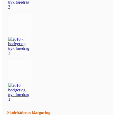
Skolebådenes klargøring