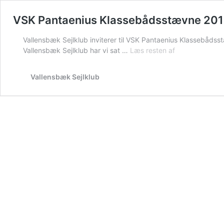
VSK Pantaenius Klassebådsstævne 20
Vallensbæk Sejlklub inviterer til VSK Pantaenius Klassebådss
VSK
Vallensbæk Sejlklub har vi sat …
Læs resten af
Pantaenius
Klassebådsst
Vallensbæk Sejlklub
2018