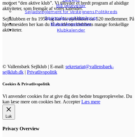
mottoet “den aktive klub”. Vi tilbyder et bredt program af alsidige
Blå oplevelser
aktiviteter, som fremgår af vores kalender.
Sejladsreglement for Vestegnens Politikreds
Søsignaler ved klapbroer
Sejlklubben er fra 1958 og har for øjeblikket ca. 520 medlemmer. På
Klubarrangementer
hjemmesiden her kan du få en idé om klubbens mange forskellige
aktiviteter.
Klubkalender
© Vallensbæk Sejlklub | E-mail:
sekretariat@vallensbaek-
sejlklub.dk
|
Privatlivspolitik
Cookies & Privatlivspolitik
Vi anvender cookies for at give dig den bedste brugeroplevelse. Du
kan læse mere om cookies her.
Accepter
Læs mere
Luk
Privacy Overview