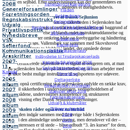
sejle en sejlbåd. Efter undervisningen kan der gennemføres en
2008
Tilmelding til klargøring
eksamen. Hvis denne bestås, udstedes et duelighedsbevis.
Generelforsamlinger
Flåden
Forretningsorden
Beklædning
Sejlerskolen er certificeret af Dansk Sejlunion
Regnskabsinstruks
Retningslinjer
For at tydeliggøre kvaliteten og sikkerheden i Sejlerskolen har
Udvalg
Dansk Sejlunion valgt at certificere sejlerskolerne på baggrund af
Regler for brug af klubbens J/80’ere
Privatlivspolitik
skolens tilrettelæggelse af blandt andet instruktøruddannelse og
J/80 vintersejlads
Nyhedsbreve
sikkerhedsaspekter omkring både og forebyggelse og håndtering
Gråsælerne
VSK
af ulykker til søs. Vallensbæk var sammen med Skovshoved
Kapsejlads
Sejlerfond
Sejlklub de første to klubber i landet, der opnåede denne
Kommunikationspolitik
Tirsdagskapsejlads
certificering.
Årsskrifter
Indbydelse til Tirsdagskapsejlads
2007-
Kapsejladskalender 2026
Den certificerede sejlerskole er et signal til brugeren om, at man
13
Sejladsbestemmelser (SI)
på sejlerskolen har styr på sikkerheden, og at man arbejder med
Kontakt
at sikre bedst mulige instruktører til sejlsportens nye udøvere.
Tilmelding
Galleri
2005
Deltagerliste
Andre
For at opnå certificering skal sejlerskolen opfylde en række krav,
album
Resultatliste / Protester
fotos
bl.a. til sikkerheden i undervisningen, vedligeholdelsen af
2007
Stævner efter 2018
skolebådene, undervisernes kompetence og struktureret
album
Familiekapsejlads
undervisning efter Dansk Sejlunions anvisninger.
2008
Udvalg & klubmåler
album
Tidligere stævner
Sejlerskolen råder også over en turbåd
2009
Turbåden indgår sammen med de øvrige både i Sejlerskolens
2008
album
flåde i den almindelige undervisning, men derudover vil der –
2009
2010
hvis interessen er til stede – blive udbudt “3. års kurser” for dem,
album
2010