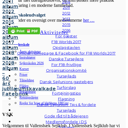
som har fået duelighedsbevis, og som ønsker mere praktisk
2011
2014
sejlerfaring i en moderne familiebåd.
album
2011
2012
2012
Sejlerskoleudvalget
album
2013
Du finder en oversigt over medlemmerne
her …
2015
2015
album
2016
Aktiviteter
2016
For gæster
album
F18 Worlds 2017
2017
Sejlerskole
album
Opslagstavlen
Årets aktiviteter
2018
Official Homepage & Facebook for F18 Worlds 2017
album
Instruktører
Danske Tursejlere
2018
Sejlerskolen 2026
For F18-frivillige
album
Kurser
Organisationskomité
–
Priser
Tursejlads
60
Tilmelding
Dansk Sejlunions gastebørs
års
Flåden
Turforslag
jubilæumskavalkade
Beklædning
Fortøjningstips
Facebook
Retningslinjer
Flagning
Regler for brug af klubbens J/80’ere
Dansk Sejlunion: Tips & fordele
Tursejlads
VSK
Gode råd til bådejeren
Medlemsfordele i DS
Velkommen til Vallensbæk Sejlklub. I Vallensbæk Sejlklub har vi
Turbøjer