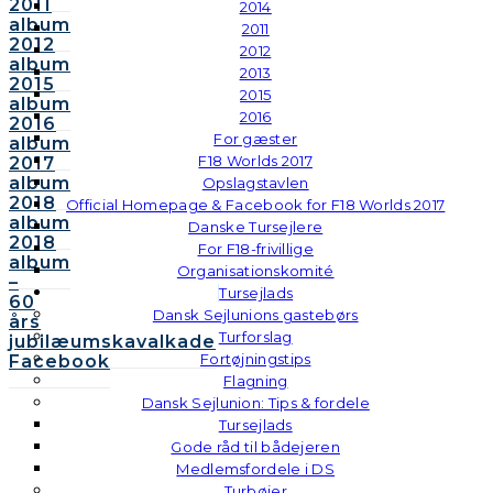
2011
2014
album
2011
2012
2012
album
2013
2015
2015
album
2016
2016
For gæster
album
F18 Worlds 2017
2017
album
Opslagstavlen
2018
Official Homepage & Facebook for F18 Worlds 2017
album
Danske Tursejlere
2018
For F18-frivillige
album
Organisationskomité
–
Tursejlads
60
Dansk Sejlunions gastebørs
års
Turforslag
jubilæumskavalkade
Fortøjningstips
Facebook
Flagning
Dansk Sejlunion: Tips & fordele
Tursejlads
Gode råd til bådejeren
Medlemsfordele i DS
Turbøjer