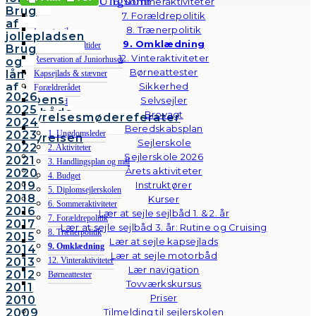
Ungdom
6. Sommeraktiviteter
Brug
7. Forældrepolitik
af
8. Trænerpolitik
Lær at sejle
jollepladsen
9. Omklædning
Træning og sejltider
Brug
12. Vinteraktiviteter
Reservation af Juniorhuset
og
Børneattester
lån
Kapsejlads & stævner
af
Sikkerhed
Forældrerådet
2026
klubbens
Selvsejler
Sikkerhed
2025
følgebåde
Brovagt
Ungdomsvenlig
Bestyrelsesmødereferater
2024
Vedtægter
Beredskabsplan
1. Ungdomsleder
2023
Bestyrelsen
Sejlerskole
2022
2. Aktiviteter
Sejlerskole 2026
2021
3. Handlingsplan og mål
Årets aktiviteter
2020
4. Budget
2019
Instruktører
5. Diplomsejlerskolen
2018
Kurser
6. Sommeraktiviteter
2016
Lær at sejle sejlbåd 1. & 2. år
7. Forældrepolitik
2017
Lær at sejle sejlbåd 3. år: Rutine og Cruising
8. Trænerpolitik
2015
Lær at sejle kapsejlads
9. Omklædning
2014
Lær at sejle motorbåd
12. Vinteraktiviteter
2013
Lær navigation
2012
Børneattester
Tovværkskursus
2011
Priser
2010
VSK
2009
Tilmelding til sejlerskolen