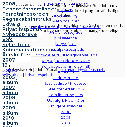
2008
Tilmelding til klargøring
Velkommen til Vallensbæk Sejlklub. I Vallensbæk Sejlklub har vi
Generelforsamlinger
Flåden
mottoet “den aktive klub”. Vi tilbyder et bredt program af alsidige
Forretningsorden
Beklædning
aktiviteter, som fremgår af vores kalender.
Regnskabsinstruks
Retningslinjer
Udvalg
Sejlklubben er fra 1958 og har for øjeblikket ca. 520 medlemmer. På
Regler for brug af klubbens J/80’ere
Privatlivspolitik
hjemmesiden her kan du få en idé om klubbens mange forskellige
J/80 vintersejlads
Nyhedsbreve
aktiviteter.
Gråsælerne
VSK
Kapsejlads
Sejlerfond
Kommunikationspolitik
Tirsdagskapsejlads
Årsskrifter
Indbydelse til Tirsdagskapsejlads
2007-
Kapsejladskalender 2026
13
Sejladsbestemmelser (SI)
© Vallensbæk Sejlklub | E-mail:
sekretariat@vallensbaek-
Kontakt
Tilmelding
sejlklub.dk
|
Privatlivspolitik
Galleri
2005
Deltagerliste
Andre
album
Resultatliste / Protester
fotos
2007
Stævner efter 2018
album
Familiekapsejlads
2008
Udvalg & klubmåler
album
Tidligere stævner
2009
2008
album
2009
2010
album
2010