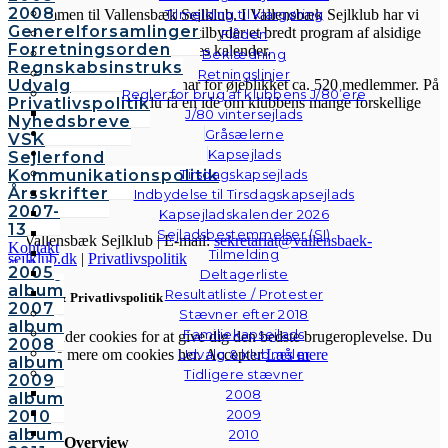
2008
Velkommen til Vallensbæk Sejlklub. I Vallensbæk Sejlklub har vi
Tilmelding til klargøring
Generelforsamlinger
mottoet “den aktive klub”. Vi tilbyder et bredt program af alsidige
Flåden
Forretningsorden
aktiviteter, som fremgår af vores kalender.
Beklædning
Regnskabsinstruks
Retningslinjer
Sejlklubben er fra 1958 og har for øjeblikket ca. 520 medlemmer. På
Udvalg
Regler for brug af klubbens J/80’ere
hjemmesiden her kan du få en idé om klubbens mange forskellige
Privatlivspolitik
J/80 vintersejlads
aktiviteter.
Nyhedsbreve
Gråsælerne
VSK
Kapsejlads
Sejlerfond
Kommunikationspolitik
Tirsdagskapsejlads
Årsskrifter
Indbydelse til Tirsdagskapsejlads
2007-
Kapsejladskalender 2026
13
Sejladsbestemmelser (SI)
© Vallensbæk Sejlklub | E-mail:
sekretariat@vallensbaek-
Kontakt
Tilmelding
sejlklub.dk
|
Privatlivspolitik
Galleri
2005
Deltagerliste
Andre
album
Resultatliste / Protester
Cookies & Privatlivspolitik
fotos
2007
Stævner efter 2018
album
Familiekapsejlads
Vi anvender cookies for at give dig den bedste brugeroplevelse. Du
2008
Udvalg & klubmåler
kan læse mere om cookies her.
Accepter
Læs mere
album
Tidligere stævner
2009
2008
album
Luk
2009
2010
album
2010
Privacy Overview