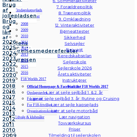
6. Sommeraktiviteter
Brug
7. Forældrepolitik
af
Tirsdagskapsejlads
8. Trænerpolitik
jollepladsen
Tidligere stævner
9. Omklædning
Brug
2008
12. Vinteraktiviteter
og
2009
Børneattester
lån
2010
af
Sikkerhed
2026
2011
klubbens
Selvsejler
2025
følgebåde
2012
Brovagt
Bestyrelsesmødereferater
2024
Vedtægter
2013
Beredskabsplan
2023
Bestyrelsen
2014
Sejlerskole
2022
2015
Sejlerskole 2026
2021
2016
Årets aktiviteter
2020
F18 Worlds 2017
2019
Instruktører
2018
Kurser
Official Homepage & Facebook for F18 Worlds 2017
2016
Lær at sejle sejlbåd 1. & 2. år
Opslagstavlen
2017
Lær at sejle sejlbåd 3. år: Rutine og Cruising
For gæster
2015
Lær at sejle kapsejlads
For F18-frivillige
2014
Lær at sejle motorbåd
Organisationskomité
2013
Lær navigation
Udvalg & klubmåler
2012
Tovværkskursus
2011
Priser
VSK
2010
2009
Tilmelding til sejlerskolen