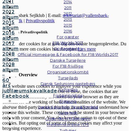
2011
2014
album
2011
2012
2012
© Vallensbæk Sejlklub | E-mail:
sekretariat@vallensbaek-
album
2013
sejlklub.dk
|
Privatlivspolitik
2015
2015
album
2016
Cookies & Privatlivspolitik
2016
For gæster
album
F18 Worlds 2017
2017
Vi anvender cookies for at give dig den bedste brugeroplevelse. Du
album
Opslagstavlen
kan læse mere om cookies her.
Accepter
Læs mere
2018
Official Homepage & Facebook for F18 Worlds 2017
album
Danske Tursejlere
Luk
2018
For F18-frivillige
album
Organisationskomité
Privacy Overview
–
Tursejlads
60
Dansk Sejlunions gastebørs
års
This website uses cookies to improve your experience while you
Turforslag
jubilæumskavalkade
navigate through the website. Out of these, the cookies that are
Fortøjningstips
Facebook
categorized as necessary are stored on your browser as they are
Flagning
essential for the working of basic functionalities of the website. We
Dansk Sejlunion: Tips & fordele
also use third-party cookies that help us analyze and understand how
you use this website. These cookies will be stored in your browser
Tursejlads
only with your consent. You also have the option to opt-out of these
Gode råd til bådejeren
cookies. But opting out of some of these cookies may affect your
Medlemsfordele i DS
browsing experience.
Turbøjer