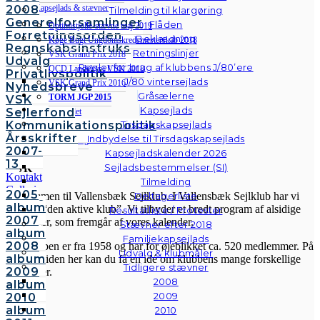
Kapsejlads & stævner
2008
Tilmelding til klargøring
Generelforsamlinger
Flåden
Optimistjolle-stævne maj 2019
Forretningsorden
Beklædning
Køge Bugt Ungdomskredsmesterskab 2018
Regnskabsinstruks
Retningslinjer
VSK Grand Prix 2018
Udvalg
Regler for brug af klubbens J/80’ere
OCD Landslejr i VSK 2018
Privatlivspolitik
J/80 vintersejlads
VSK Grand Prix 2016
Nyhedsbreve
Gråsælerne
TORM JGP 2015
VSK
Kapsejlads
Sejlerfond
Forældrerådet
Kommunikationspolitik
Tirsdagskapsejlads
Sikkerhed
Årsskrifter
Indbydelse til Tirsdagskapsejlads
Ungdomsvenlig
2007-
Kapsejladskalender 2026
13
Sejladsbestemmelser (SI)
VSK
Kontakt
Tilmelding
Galleri
2005
Deltagerliste
Velkommen til Vallensbæk Sejlklub. I Vallensbæk Sejlklub har vi
Andre
album
mottoet “den aktive klub”. Vi tilbyder et bredt program af alsidige
Resultatliste / Protester
fotos
2007
aktiviteter, som fremgår af vores kalender.
Stævner efter 2018
album
Familiekapsejlads
2008
Sejlklubben er fra 1958 og har for øjeblikket ca. 520 medlemmer. På
Udvalg & klubmåler
album
hjemmesiden her kan du få en idé om klubbens mange forskellige
Tidligere stævner
2009
aktiviteter.
2008
album
2009
2010
album
2010