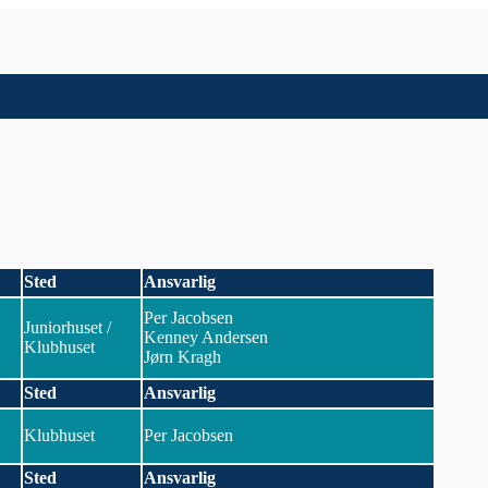
Sted
Ansvarlig
Per Jacobsen
Juniorhuset /
Kenney Andersen
Klubhuset
Jørn Kragh
Sted
Ansvarlig
Klubhuset
Per Jacobsen
Sted
Ansvarlig