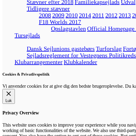
Stævner efter 2018
Familiekapsejlads
Udval
Tidligere stævner
2008
2009
2010
2014
2011
2012
2013
2
F18 Worlds 2017
Opslagstavlen
Official Homepage
Tursejlads
Dansk Sejlunions gastebørs
Turforslag
Fortø
Sejladsreglement for Vestegnens Politikreds
Klubarrangementer
Klubkalender
Cookies & Privatlivspolitik
Vi anvender cookies for at give dig den bedste brugeroplevelse. Du 
Luk
Privacy Overview
This website uses cookies to improve your experience while you navigat
working of basic functionalities of the website. We also use third-pa
consent. You also have the option to opt-out of these cookies. But op