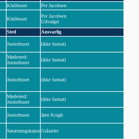
Klubhuset
Per Jacobsen
Per Jacobsen
g
Klubhuset
Udvalget
Sted
Ansvarlig
Juniorhuset
(ikke fastsat)
Mødested:
e
(ikke fastsat)
Juniorhuset
Juniorhuset
(ikke fastsat)
Mødested:
e
(ikke fastsat)
Juniorhuset
Juniorhuset
Jørn Kragh
Søsætningskajen
Gråsæler