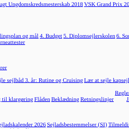
ugt Ungdomskredsmesterskab 2018
VSK Grand Prix 2
lingsplan og mål
4. Budget
5. Diplomsejlerskolen
6. So
rneattester
rer
jle sejlbåd 3. år: Rutine og Cruising
Lær at sejle kapsej
Regle
 til klargøring
Flåden
Beklædning
Retningslinjer
J
jladskalender 2026
Sejladsbestemmelser (SI)
Tilmeldi