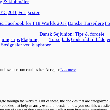
g & klubmåler
015
2016
For gæster
 & Facebook for F18 Worlds 2017
Danske Tursejlere
Fo
Dansk Sejlunion: Tips & fordele
jningstips
Flagning
Tursejlads
Gode råd til bådeje
Søsignaler ved klapbroer
kan læse mere om cookies her.
Accepter
Læs mere
e through the website. Out of these, the cookies that are categorized a
rty cookies that help us analyze and understand how you use this websit
ting out of some of these cookies may affect your browsing experience.