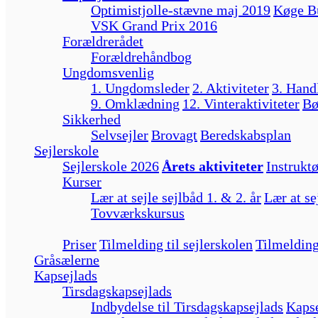
Optimistjolle-stævne maj 2019
Køge B
VSK Grand Prix 2016
Forældrerådet
Forældrehåndbog
Ungdomsvenlig
1. Ungdomsleder
2. Aktiviteter
3. Hand
9. Omklædning
12. Vinteraktiviteter
Bø
Sikkerhed
Selvsejler
Brovagt
Beredskabsplan
Sejlerskole
Sejlerskole 2026
Årets aktiviteter
Instruktø
Kurser
Lær at sejle sejlbåd 1. & 2. år
Lær at se
Tovværkskursus
Priser
Tilmelding til sejlerskolen
Tilmelding
Gråsælerne
Kapsejlads
Tirsdagskapsejlads
Indbydelse til Tirsdagskapsejlads
Kapse