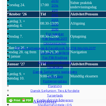
2010
Sidste praktisk
Torsdag 24.
17:00
2014
undervisningsdag
2011
Oktober ’26
Tid
Aktivitet/Pensum
2012
2013
Lørdag 3. +
08:30-13:00
Afrigning
2015
Søndag 4.
2016
For gæster
Onsdag 7.
08:30-12:00
Optagning
F18 Worlds 2017
Opslagstavlen
Mandag 26. +
Official Homepage & Facebook for F18 Worlds 2017
onsdag 28. og frem
18.30-21.30
Navigation
Danske Tursejlere
til januar
For F18-frivillige
Organisationskomité
Januar ’27
Tid
Aktivitet/Pensum
Tursejlads
Dansk Sejlunions gastebørs
Lørdag 9. +
9:00-ca. 15
Mundtlig eksamen
Turforslag
Søndag 10.
Fortøjningstips
Flagning
Dansk Sejlunion: Tips & fordele
Tursejlads
Gode råd til bådejeren
Aktiviteter
Medlemsfordele i DS