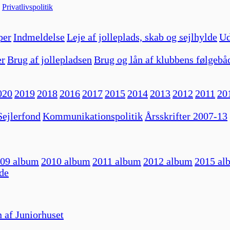
|
Privatlivspolitik
per
Indmeldelse
Leje af jolleplads, skab og sejlhylde
Ud
er
Brug af jollepladsen
Brug og lån af klubbens følgebå
020
2019
2018
2016
2017
2015
2014
2013
2012
2011
20
ejlerfond
Kommunikationspolitik
Årsskrifter 2007-13
09 album
2010 album
2011 album
2012 album
2015 al
de
 af Juniorhuset