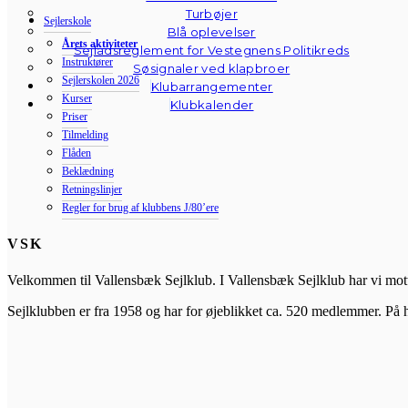
Turbøjer
Sejlerskole
Blå oplevelser
Årets aktiviteter
Sejladsreglement for Vestegnens Politikreds
Instruktører
Søsignaler ved klapbroer
Sejlerskolen 2026
Klubarrangementer
Kurser
Klubkalender
Priser
Tilmelding
Flåden
Beklædning
Retningslinjer
Regler for brug af klubbens J/80’ere
VSK
Velkommen til Vallensbæk Sejlklub. I Vallensbæk Sejlklub har vi mottoe
Sejlklubben er fra 1958 og har for øjeblikket ca. 520 medlemmer. På 