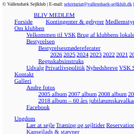
© Vallensbæk Sejlklub | E-mail:
sekretariat@vallensbaek-sejlklub.dk
BLIV MEDLEM
Forside
Kontingenter & gebyrer
Medlemsty
Om klubben
Velkommen til VSK
Brug af klubbens lokal
Bestyrelsen
Bestyrelsesmødereferater
2026
2025
2024
2023
2022
2021
2
Regnskabsinstruks
Udvalg
Privatlivspolitik
Nyhedsbreve
VSK S
Kontakt
Galleri
Andre fotos
2005 album
2007 album
2008 album
20
2018 album – 60 års jubilæumskavalka
Facebook
Ungdom
Lær at sejle
Træning og sejltider
Reservation
Kapsejlads & stævner