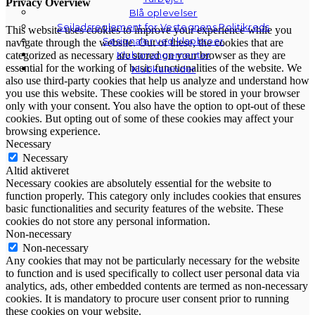
Privacy Overview
Blå oplevelser
Sejladsreglement for Vestegnens Politikreds
This website uses cookies to improve your experience while you
Søsignaler ved klapbroer
navigate through the website. Out of these, the cookies that are
categorized as necessary are stored on your browser as they are
Klubarrangementer
essential for the working of basic functionalities of the website. We
Klubkalender
also use third-party cookies that help us analyze and understand how
you use this website. These cookies will be stored in your browser
only with your consent. You also have the option to opt-out of these
cookies. But opting out of some of these cookies may affect your
browsing experience.
Necessary
Necessary
Altid aktiveret
Necessary cookies are absolutely essential for the website to
function properly. This category only includes cookies that ensures
basic functionalities and security features of the website. These
cookies do not store any personal information.
Non-necessary
Non-necessary
Any cookies that may not be particularly necessary for the website
to function and is used specifically to collect user personal data via
analytics, ads, other embedded contents are termed as non-necessary
cookies. It is mandatory to procure user consent prior to running
these cookies on your website.