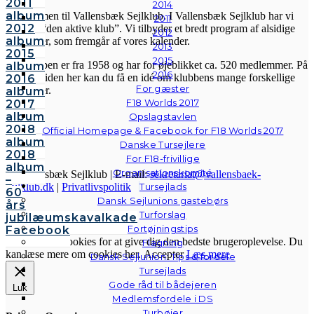
2011
2014
album
Velkommen til Vallensbæk Sejlklub. I Vallensbæk Sejlklub har vi
2011
2012
mottoet “den aktive klub”. Vi tilbyder et bredt program af alsidige
2012
album
aktiviteter, som fremgår af vores kalender.
2013
2015
2015
Sejlklubben er fra 1958 og har for øjeblikket ca. 520 medlemmer. På
album
2016
hjemmesiden her kan du få en idé om klubbens mange forskellige
2016
For gæster
aktiviteter.
album
F18 Worlds 2017
2017
album
Opslagstavlen
2018
Official Homepage & Facebook for F18 Worlds 2017
album
Danske Tursejlere
2018
For F18-frivillige
album
Organisationskomité
© Vallensbæk Sejlklub | E-mail:
sekretariat@vallensbaek-
–
Tursejlads
sejlklub.dk
|
Privatlivspolitik
60
Dansk Sejlunions gastebørs
års
Turforslag
Cookies & Privatlivspolitik
jubilæumskavalkade
Fortøjningstips
Facebook
Vi anvender cookies for at give dig den bedste brugeroplevelse. Du
Flagning
kan læse mere om cookies her.
Accepter
Læs mere
Dansk Sejlunion: Tips & fordele
Tursejlads
Gode råd til bådejeren
Luk
Medlemsfordele i DS
Turbøjer