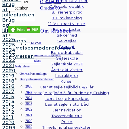
6. Sommeraktiviteter
November
Onsdag 11.
Brug
7. Forældrepolitik
December
Onsdag 09.
af
8. Trænerpolitik
jollepladsen
9. Omklædning
Brug
12. Vinteraktiviteter
og
Børneattester
lån
Om klubben
af
Sikkerhed
2026
klubbens
Selvsejler
Velkommen til VSK
2025
følgebåde
Brovagt
Bestyrelsesmødereferater
Brug af klubbens lokaler
2024
Vedtægter
Beredskabsplan
2023
Brug og lån af klubbens følgebåde
Bestyrelsen
Sejlerskole
2022
Brug af jollepladsen
Sejlerskole 2026
2021
Bestyrelsen
Årets aktiviteter
2020
Generelforsamlinger
2019
Instruktører
Bestyrelsesmødereferater
2018
Kurser
2016
2026
Lær at sejle sejlbåd 1. & 2. år
2017
2025
Lær at sejle sejlbåd 3. år: Rutine og Cruising
2015
2024
Lær at sejle kapsejlads
2014
2023
Lær at sejle motorbåd
2013
2022
Lær navigation
2012
2021
Tovværkskursus
2011
2020
Priser
2010
2019
2009
Tilmelding til sejlerskolen