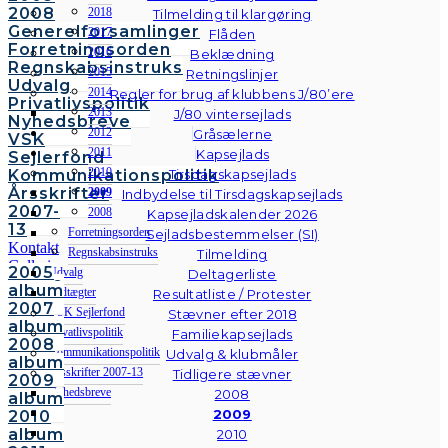
2008
2018
Tilmelding til klargøring
Generelforsamlinger
2017
Flåden
Forretningsorden
2016
Beklædning
Regnskabsinstruks
2015
Retningslinjer
Udvalg
2014
Regler for brug af klubbens J/80’ere
Privatlivspolitik
2013
J/80 vintersejlads
Nyhedsbreve
2012
Gråsælerne
VSK
2011
Kapsejlads
Sejlerfond
2010
Kommunikationspolitik
Tirsdagskapsejlads
Årsskrifter
2009
Indbydelse til Tirsdagskapsejlads
2007-
2008
Kapsejladskalender 2026
13
Forretningsorden
Sejladsbestemmelser (SI)
Kontakt
Regnskabsinstruks
Tilmelding
Galleri
2005
Udvalg
Deltagerliste
Andre
album
Vedtægter
Resultatliste / Protester
fotos
2007
VSK Sejlerfond
Stævner efter 2018
album
Privatlivspolitik
Familiekapsejlads
2008
Kommunikationspolitik
Udvalg & klubmåler
album
Årsskrifter 2007-13
Tidligere stævner
2009
Nyhedsbreve
2008
album
2009
2010
VSK
album
2010