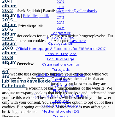
2011
2014
album
2011
2012
© Vallensbæk Sejlklub | E-mail:
sekretariat@vallensbaek-
2012
album
sejlklub.dk
|
Privatlivspolitik
2013
2015
2015
album
Cookies & Privatlivspolitik
2016
2016
For gæster
album
Vi anvender cookies for at give dig den bedste brugeroplevelse. Du
F18 Worlds 2017
2017
kan læse mere om cookies her.
Accepter
Læs mere
album
Opslagstavlen
2018
Official Homepage & Facebook for F18 Worlds 2017
album
Luk
Danske Tursejlere
2018
For F18-frivillige
album
Privacy Overview
Organisationskomité
–
Tursejlads
60
This website uses cookies to improve your experience while you
Dansk Sejlunions gastebørs
års
navigate through the website. Out of these, the cookies that are
Turforslag
jubilæumskavalkade
categorized as necessary are stored on your browser as they are
Fortøjningstips
Facebook
essential for the working of basic functionalities of the website. We
Flagning
also use third-party cookies that help us analyze and understand how
Dansk Sejlunion: Tips & fordele
you use this website. These cookies will be stored in your browser
Tursejlads
only with your consent. You also have the option to opt-out of these
Gode råd til bådejeren
cookies. But opting out of some of these cookies may affect your
Medlemsfordele i DS
browsing experience.
Necessary
Turbøjer