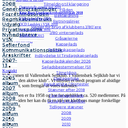
2008
Tilmelding til klargøring
Optimistjolle-stævne maj 2019
Generelforsamlinger
Flåden
Køge Bugt Ungdomskredsmesterskab 2018
Forretningsorden
Beklædning
VSK Grand Prix 2018
Regnskabsinstruks
Retningslinjer
Udvalg
OCD Landslejr i VSK 2018
Regler for brug af klubbens J/80’ere
Privatlivspolitik
VSK Grand Prix 2016
J/80 vintersejlads
Nyhedsbreve
TORM JGP 2015
Gråsælerne
VSK
Forældrerådet
Kapsejlads
Sejlerfond
Sikkerhed
Kommunikationspolitik
Tirsdagskapsejlads
Ungdomsvenlig
Årsskrifter
Indbydelse til Tirsdagskapsejlads
2007-
Kapsejladskalender 2026
VSK
13
Sejladsbestemmelser (SI)
Kontakt
Tilmelding
Velkommen til Vallensbæk Sejlklub. I Vallensbæk Sejlklub har vi
Galleri
2005
Deltagerliste
mottoet “den aktive klub”. Vi tilbyder et bredt program af alsidige
Andre
album
Resultatliste / Protester
aktiviteter, som fremgår af vores kalender.
fotos
2007
Stævner efter 2018
album
Sejlklubben er fra 1958 og har for øjeblikket ca. 520 medlemmer. På
Familiekapsejlads
2008
hjemmesiden her kan du få en idé om klubbens mange forskellige
Udvalg & klubmåler
album
aktiviteter.
Tidligere stævner
2009
2008
album
2009
2010
album
2010