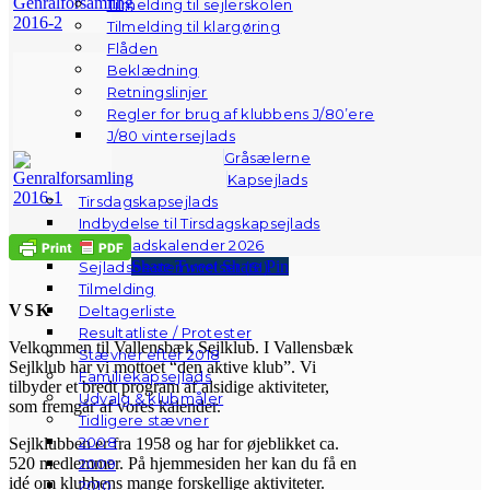
Tilmelding til sejlerskolen
Tilmelding til klargøring
Flåden
Beklædning
Retningslinjer
Regler for brug af klubbens J/80’ere
J/80 vintersejlads
Gråsælerne
Kapsejlads
Tirsdagskapsejlads
Indbydelse til Tirsdagskapsejlads
Kapsejladskalender 2026
Share
Tweet
Share
Pin
Sejladsbestemmelser (SI)
Tilmelding
VSK
Deltagerliste
Resultatliste / Protester
Velkommen til Vallensbæk Sejlklub. I Vallensbæk
Stævner efter 2018
Sejlklub har vi mottoet “den aktive klub”. Vi
Familiekapsejlads
tilbyder et bredt program af alsidige aktiviteter,
Udvalg & klubmåler
som fremgår af vores kalender.
Tidligere stævner
2008
Sejlklubben er fra 1958 og har for øjeblikket ca.
520 medlemmer. På hjemmesiden her kan du få en
2009
idé om klubbens mange forskellige aktiviteter.
2010