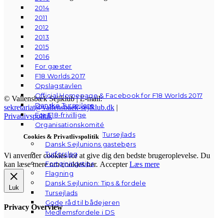
2014
2011
2012
2013
2015
2016
For gæster
F18 Worlds 2017
Opslagstavlen
Official Homepage & Facebook for F18 Worlds 2017
© Vallensbæk Sejlklub | E-mail:
Danske Tursejlere
sekretariat@vallensbaek-sejlklub.dk
|
For F18-frivillige
Privatlivspolitik
Organisationskomité
Tursejlads
Cookies & Privatlivspolitik
Dansk Sejlunions gastebørs
Turforslag
Vi anvender cookies for at give dig den bedste brugeroplevelse. Du
Fortøjningstips
kan læse mere om cookies her.
Accepter
Læs mere
Flagning
Dansk Sejlunion: Tips & fordele
Luk
Tursejlads
Gode råd til bådejeren
Privacy Overview
Medlemsfordele i DS