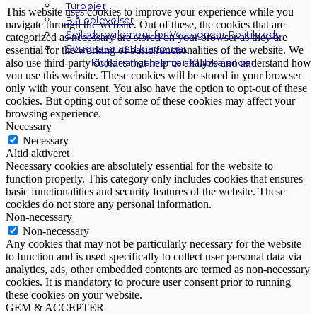
Turbøjer
This website uses cookies to improve your experience while you
Blå oplevelser
navigate through the website. Out of these, the cookies that are
Sejladsreglement for Vestegnens Politikreds
categorized as necessary are stored on your browser as they are
Søsignaler ved klapbroer
essential for the working of basic functionalities of the website. We
Klubarrangementer
Klubkalender
also use third-party cookies that help us analyze and understand how
you use this website. These cookies will be stored in your browser
only with your consent. You also have the option to opt-out of these
cookies. But opting out of some of these cookies may affect your
browsing experience.
Necessary
Necessary
Altid aktiveret
Necessary cookies are absolutely essential for the website to
function properly. This category only includes cookies that ensures
basic functionalities and security features of the website. These
cookies do not store any personal information.
Non-necessary
Non-necessary
Any cookies that may not be particularly necessary for the website
to function and is used specifically to collect user personal data via
analytics, ads, other embedded contents are termed as non-necessary
cookies. It is mandatory to procure user consent prior to running
these cookies on your website.
GEM & ACCEPTÈR