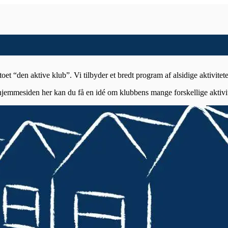
t “den aktive klub”. Vi tilbyder et bredt program af alsidige aktivitet
hjemmesiden her kan du få en idé om klubbens mange forskellige aktivit