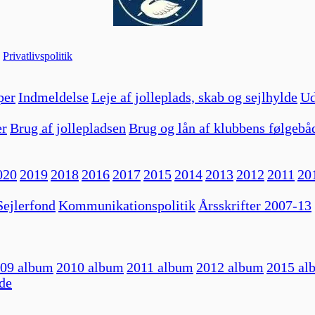
|
Privatlivspolitik
per
Indmeldelse
Leje af jolleplads, skab og sejlhylde
Ud
er
Brug af jollepladsen
Brug og lån af klubbens følgebå
020
2019
2018
2016
2017
2015
2014
2013
2012
2011
20
ejlerfond
Kommunikationspolitik
Årsskrifter 2007-13
09 album
2010 album
2011 album
2012 album
2015 al
de