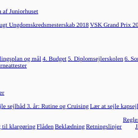
 af Juniorhuset
ugt Ungdomskredsmesterskab 2018
VSK Grand Prix 2
lingsplan og mål
4. Budget
5. Diplomsejlerskolen
6. So
rneattester
er
jle sejlbåd 3. år: Rutine og Cruising
Lær at sejle kapsej
Regle
 til klargøring
Flåden
Beklædning
Retningslinjer
J