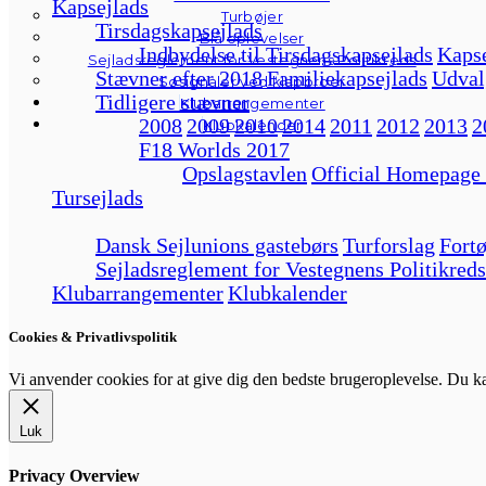
Kapsejlads
Turbøjer
Tirsdagskapsejlads
Blå oplevelser
Indbydelse til Tirsdagskapsejlads
Kapse
Sejladsreglement for Vestegnens Politikreds
Stævner efter 2018
Familiekapsejlads
Udval
Søsignaler ved klapbroer
Tidligere stævner
Klubarrangementer
2008
2009
2010
2014
2011
2012
2013
2
Klubkalender
F18 Worlds 2017
Opslagstavlen
Official Homepage
Tursejlads
Dansk Sejlunions gastebørs
Turforslag
Fortø
Sejladsreglement for Vestegnens Politikreds
Klubarrangementer
Klubkalender
Cookies & Privatlivspolitik
Vi anvender cookies for at give dig den bedste brugeroplevelse. Du 
Luk
Privacy Overview