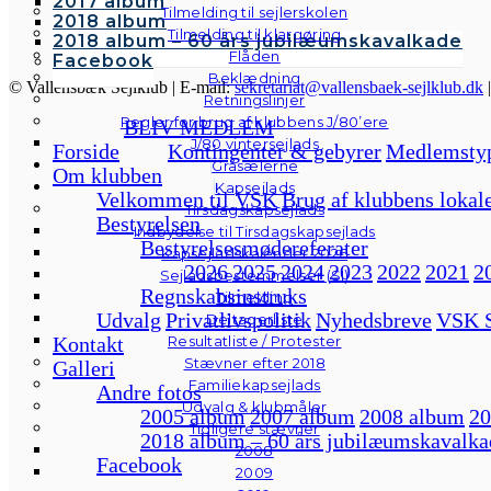
2017 album
Tilmelding til sejlerskolen
2018 album
Tilmelding til klargøring
2018 album – 60 års jubilæumskavalkade
Flåden
Facebook
Beklædning
© Vallensbæk Sejlklub | E-mail:
sekretariat@vallensbaek-sejlklub.dk
Retningslinjer
Regler for brug af klubbens J/80’ere
BLIV MEDLEM
J/80 vintersejlads
Forside
Kontingenter & gebyrer
Medlemsty
Gråsælerne
Om klubben
Kapsejlads
Velkommen til VSK
Brug af klubbens lokal
Tirsdagskapsejlads
Bestyrelsen
Indbydelse til Tirsdagskapsejlads
Bestyrelsesmødereferater
Kapsejladskalender 2026
2026
2025
2024
2023
2022
2021
2
Sejladsbestemmelser (SI)
Regnskabsinstruks
Tilmelding
Udvalg
Privatlivspolitik
Nyhedsbreve
VSK S
Deltagerliste
Resultatliste / Protester
Kontakt
Stævner efter 2018
Galleri
Familiekapsejlads
Andre fotos
Udvalg & klubmåler
2005 album
2007 album
2008 album
20
Tidligere stævner
2018 album – 60 års jubilæumskavalka
2008
Facebook
2009