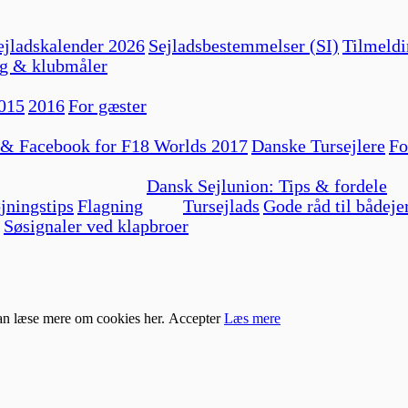
jladskalender 2026
Sejladsbestemmelser (SI)
Tilmeldi
g & klubmåler
015
2016
For gæster
 & Facebook for F18 Worlds 2017
Danske Tursejlere
Fo
Dansk Sejlunion: Tips & fordele
jningstips
Flagning
Tursejlads
Gode råd til bådeje
Søsignaler ved klapbroer
kan læse mere om cookies her.
Accepter
Læs mere