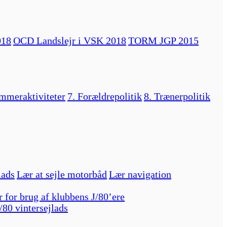
018
OCD Landslejr i VSK 2018
TORM JGP 2015
mmeraktiviteter
7. Forældrepolitik
8. Trænerpolitik
lads
Lær at sejle motorbåd
Lær navigation
r for brug af klubbens J/80’ere
/80 vintersejlads