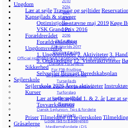
2010
Ungdom
2014
Lær at sejle
Træning og sejltider
Reservation
2011
Kapsejlads & stævner
2012
Optimistjolle-stævne maj 2019
Køge B
2013
VSK Grand Prix 2016
2015
Forældrerådet
2016
For gæster
Forældrehåndbog
F18 Worlds 2017
Ungdomsvenlig
Opslagstavlen
1. Ungdomsleder
2. Aktiviteter
3. Hand
Official Homepage & Facebook for F18 Worlds 2017
9. Omklædning
12. Vinteraktiviteter
Bø
Danske Tursejlere
Sikkerhed
For F18-frivillige
Selvsejler
Brovagt
Beredskabsplan
Organisationskomité
Sejlerskole
Tursejlads
Sejlerskole 2026
Årets aktiviteter
Instruktør
Dansk Sejlunions gastebørs
Kurser
Turforslag
Lær at sejle sejlbåd 1. & 2. år
Lær at se
Fortøjningstips
Flagning
Tovværkskursus
Dansk Sejlunion: Tips & fordele
Tursejlads
Priser
Tilmelding til sejlerskolen
Tilmelding
Gode råd til bådejeren
Gråsælerne
Medlemsfordele i DS