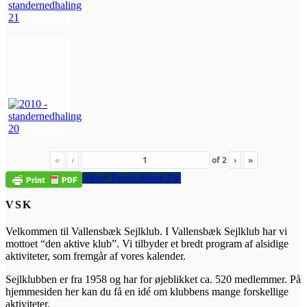
«
‹
of
2
›
»
Share
Tweet
Share
Pin
VSK
Velkommen til Vallensbæk Sejlklub. I Vallensbæk Sejlklub har vi
mottoet “den aktive klub”. Vi tilbyder et bredt program af alsidige
aktiviteter, som fremgår af vores kalender.
Sejlklubben er fra 1958 og har for øjeblikket ca. 520 medlemmer. På
hjemmesiden her kan du få en idé om klubbens mange forskellige
aktiviteter.