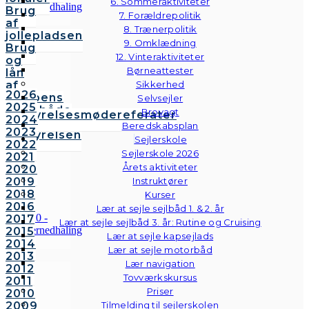
6. Sommeraktiviteter
Brug
7. Forældrepolitik
af
8. Trænerpolitik
jollepladsen
9. Omklædning
Brug
12. Vinteraktiviteter
og
Børneattester
lån
af
Sikkerhed
2026
klubbens
Selvsejler
2025
følgebåde
Brovagt
Bestyrelsesmødereferater
2024
Vedtægter
Beredskabsplan
2023
Bestyrelsen
Sejlerskole
2022
Sejlerskole 2026
2021
Årets aktiviteter
2020
2019
Instruktører
2018
Kurser
2016
Lær at sejle sejlbåd 1. & 2. år
2017
Lær at sejle sejlbåd 3. år: Rutine og Cruising
2015
Lær at sejle kapsejlads
2014
Lær at sejle motorbåd
2013
Lær navigation
2012
Tovværkskursus
2011
Priser
2010
2009
Tilmelding til sejlerskolen