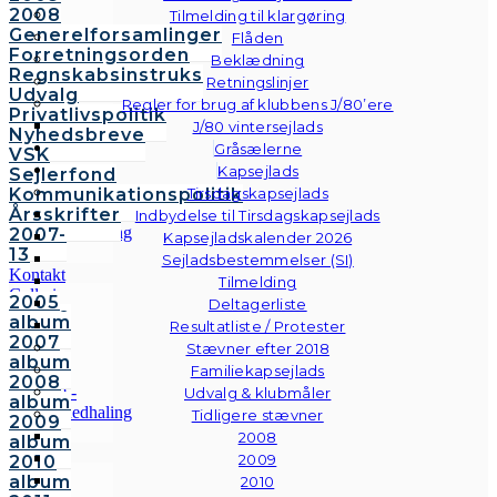
2008
Tilmelding til klargøring
Generelforsamlinger
Flåden
Forretningsorden
Beklædning
Regnskabsinstruks
Retningslinjer
Udvalg
Regler for brug af klubbens J/80’ere
Privatlivspolitik
J/80 vintersejlads
Nyhedsbreve
Gråsælerne
VSK
Kapsejlads
Sejlerfond
Kommunikationspolitik
Tirsdagskapsejlads
Årsskrifter
Indbydelse til Tirsdagskapsejlads
2007-
Kapsejladskalender 2026
13
Sejladsbestemmelser (SI)
Kontakt
Tilmelding
Galleri
2005
Deltagerliste
Andre
album
Resultatliste / Protester
fotos
2007
Stævner efter 2018
album
Familiekapsejlads
2008
Udvalg & klubmåler
album
Tidligere stævner
2009
2008
album
2009
2010
album
2010