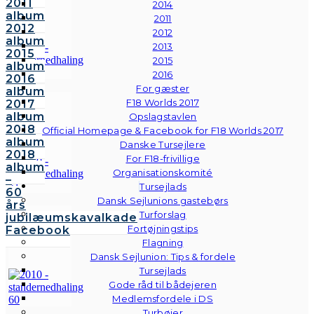
2011
2014
album
2011
2012
2012
album
2013
2015
2015
album
2016
2016
For gæster
album
F18 Worlds 2017
2017
album
Opslagstavlen
2018
Official Homepage & Facebook for F18 Worlds 2017
album
Danske Tursejlere
2018
For F18-frivillige
album
Organisationskomité
–
Tursejlads
60
Dansk Sejlunions gastebørs
års
Turforslag
jubilæumskavalkade
Fortøjningstips
Facebook
Flagning
Dansk Sejlunion: Tips & fordele
Tursejlads
Gode råd til bådejeren
Medlemsfordele i DS
Turbøjer