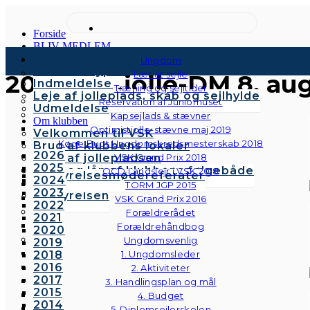
Forside
BLIV MEDLEM
Kontingenter & gebyrer
Ungdom
Medlemstyper
Lær at sejle
2015 Finnjolle-DM 8. au
Indmeldelse
Træning og sejltider
Leje af jolleplads, skab og sejlhylde
Reservation af Juniorhuset
Udmeldelse
Kapsejlads & stævner
Om klubben
Optimistjolle-stævne maj 2019
Velkommen til VSK
Køge Bugt Ungdomskredsmesterskab 2018
Brug af klubbens lokaler
2026
Brug af jollepladsen
VSK Grand Prix 2018
2025
Brug og lån af klubbens følgebåde
OCD Landslejr i VSK 2018
Bestyrelsesmødereferater
2024
Vedtægter
TORM JGP 2015
2023
Bestyrelsen
VSK Grand Prix 2016
2022
Forældrerådet
2021
Forældrehåndbog
2020
Ungdomsvenlig
2019
2018
1. Ungdomsleder
2016
2. Aktiviteter
2017
3. Handlingsplan og mål
2015
4. Budget
2014
5. Diplomsejlerskolen