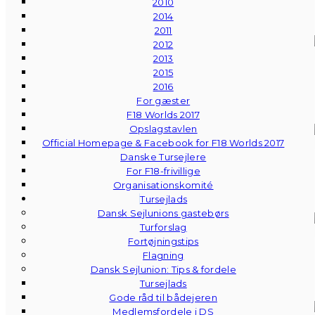
2010
2014
2011
2012
2013
2015
2016
For gæster
F18 Worlds 2017
Opslagstavlen
Official Homepage & Facebook for F18 Worlds 2017
Danske Tursejlere
For F18-frivillige
Organisationskomité
Tursejlads
Dansk Sejlunions gastebørs
Turforslag
Fortøjningstips
Flagning
Dansk Sejlunion: Tips & fordele
Tursejlads
Gode råd til bådejeren
Medlemsfordele i DS