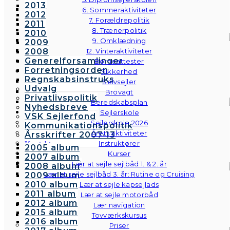
2013
6. Sommeraktiviteter
2012
7. Forældrepolitik
2011
8. Trænerpolitik
2010
9. Omklædning
2009
2008
12. Vinteraktiviteter
Generelforsamlinger
Børneattester
Forretningsorden
Sikkerhed
Regnskabsinstruks
Selvsejler
Udvalg
Brovagt
Privatlivspolitik
Beredskabsplan
Nyhedsbreve
Sejlerskole
VSK Sejlerfond
Sejlerskole 2026
Kommunikationspolitik
Årets aktiviteter
Årsskrifter 2007-13
Instruktører
Kontakt
2005 album
Galleri
Kurser
2007 album
Andre fotos
Lær at sejle sejlbåd 1. & 2. år
2008 album
Lær at sejle sejlbåd 3. år: Rutine og Cruising
2009 album
2010 album
Lær at sejle kapsejlads
2011 album
Lær at sejle motorbåd
2012 album
Lær navigation
2015 album
Tovværkskursus
2016 album
Priser