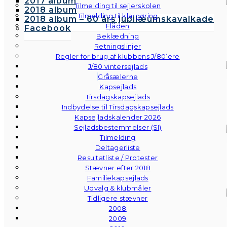
2017 album
Tilmelding til sejlerskolen
2018 album
Tilmelding til klargøring
2018 album – 60 års jubilæumskavalkade
Flåden
Facebook
Beklædning
Retningslinjer
Regler for brug af klubbens J/80’ere
J/80 vintersejlads
Gråsælerne
Kapsejlads
Tirsdagskapsejlads
Indbydelse til Tirsdagskapsejlads
Kapsejladskalender 2026
Sejladsbestemmelser (SI)
Tilmelding
Deltagerliste
Resultatliste / Protester
Stævner efter 2018
Familiekapsejlads
Udvalg & klubmåler
Tidligere stævner
2008
2009