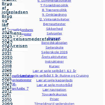
6. Sommeraktiviteter
Brug
7. Forældrepolitik
af
8. Trænerpolitik
jollepladsen
9. Omklædning
Brug
12. Vinteraktiviteter
og
Børneattester
lån
af
Sikkerhed
2026
klubbens
Selvsejler
2025
følgebåde
Brovagt
Bestyrelsesmødereferater
2024
Vedtægter
Beredskabsplan
2023
Bestyrelsen
Sejlerskole
2022
Sejlerskole 2026
2021
Årets aktiviteter
2020
2019
Instruktører
2018
Kurser
2016
Lær at sejle sejlbåd 1. & 2. år
2017
Lær at sejle sejlbåd 3. år: Rutine og Cruising
2015
Lær at sejle kapsejlads
2014
Lær at sejle motorbåd
2013
Lær navigation
2012
Tovværkskursus
2011
Priser
2010
2009
Tilmelding til sejlerskolen