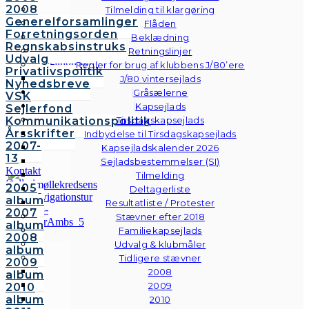
2008
Tilmelding til klargøring
Generelforsamlinger
Flåden
Forretningsorden
Beklædning
Regnskabsinstruks
Retningslinjer
Udvalg
Regler for brug af klubbens J/80’ere
Privatlivspolitik
J/80 vintersejlads
Nyhedsbreve
Gråsælerne
VSK
Kapsejlads
Sejlerfond
Kommunikationspolitik
Tirsdagskapsejlads
Årsskrifter
Indbydelse til Tirsdagskapsejlads
2007-
Kapsejladskalender 2026
13
Sejladsbestemmelser (SI)
Kontakt
Tilmelding
Galleri
2005
Deltagerliste
Andre
album
Resultatliste / Protester
fotos
2007
Stævner efter 2018
album
Familiekapsejlads
2008
Udvalg & klubmåler
album
Tidligere stævner
2009
2008
album
2009
2010
album
2010