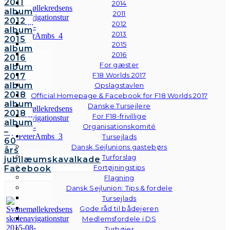
2011
2014
album
2011
2012
2012
album
2013
2015
2015
album
2016
2016
For gæster
album
F18 Worlds 2017
2017
album
Opslagstavlen
2018
Official Homepage & Facebook for F18 Worlds 2017
album
Danske Tursejlere
2018
For F18-frivillige
album
Organisationskomité
–
Tursejlads
60
Dansk Sejlunions gastebørs
års
Turforslag
jubilæumskavalkade
Fortøjningstips
Facebook
Flagning
Dansk Sejlunion: Tips & fordele
Tursejlads
Gode råd til bådejeren
Medlemsfordele i DS
Turbøjer