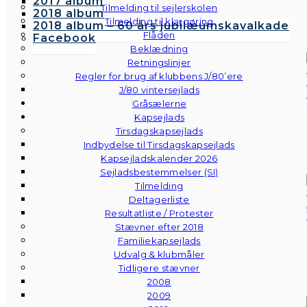
2017 album
Tilmelding til sejlerskolen
2018 album
Tilmelding til klargøring
2018 album – 60 års jubilæumskavalkade
Flåden
Facebook
Beklædning
Retningslinjer
Regler for brug af klubbens J/80’ere
J/80 vintersejlads
Gråsælerne
Kapsejlads
Tirsdagskapsejlads
Indbydelse til Tirsdagskapsejlads
Kapsejladskalender 2026
Sejladsbestemmelser (SI)
Tilmelding
Deltagerliste
Resultatliste / Protester
Stævner efter 2018
Familiekapsejlads
Udvalg & klubmåler
Tidligere stævner
2008
2009