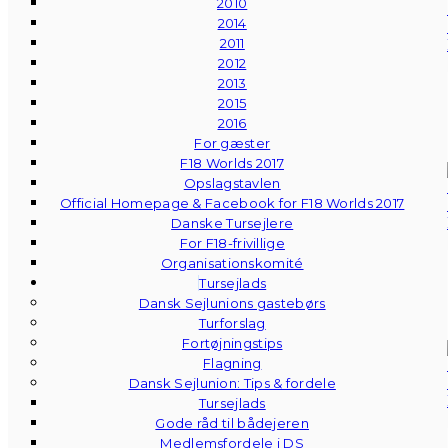
2010
2014
2011
2012
2013
2015
2016
For gæster
F18 Worlds 2017
Opslagstavlen
Official Homepage & Facebook for F18 Worlds 2017
Danske Tursejlere
For F18-frivillige
Organisationskomité
Tursejlads
Dansk Sejlunions gastebørs
Turforslag
Fortøjningstips
Flagning
Dansk Sejlunion: Tips & fordele
Tursejlads
Gode råd til bådejeren
Medlemsfordele i DS