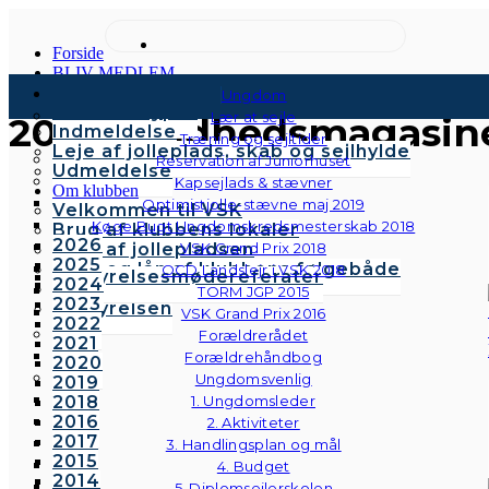
Forside
BLIV MEDLEM
Kontingenter & gebyrer
Ungdom
Medlemstyper
Lær at sejle
2016 Sundhedsmagasine
Indmeldelse
Træning og sejltider
Leje af jolleplads, skab og sejlhylde
Reservation af Juniorhuset
Udmeldelse
Kapsejlads & stævner
Om klubben
Optimistjolle-stævne maj 2019
Velkommen til VSK
Køge Bugt Ungdomskredsmesterskab 2018
Brug af klubbens lokaler
2026
Brug af jollepladsen
VSK Grand Prix 2018
2025
Brug og lån af klubbens følgebåde
OCD Landslejr i VSK 2018
Bestyrelsesmødereferater
2024
Vedtægter
TORM JGP 2015
2023
Bestyrelsen
VSK Grand Prix 2016
2022
Forældrerådet
2021
Forældrehåndbog
2020
Ungdomsvenlig
2019
2018
1. Ungdomsleder
2016
2. Aktiviteter
2017
3. Handlingsplan og mål
2015
4. Budget
2014
5. Diplomsejlerskolen