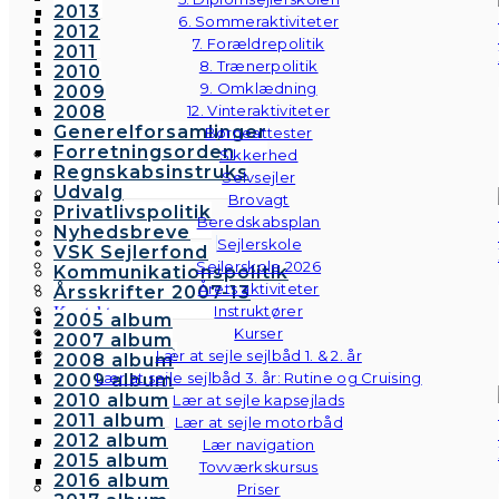
2013
6. Sommeraktiviteter
2012
7. Forældrepolitik
2011
8. Trænerpolitik
2010
9. Omklædning
2009
2008
12. Vinteraktiviteter
Generelforsamlinger
Børneattester
Forretningsorden
Sikkerhed
Regnskabsinstruks
Selvsejler
Udvalg
Brovagt
Privatlivspolitik
Beredskabsplan
Nyhedsbreve
Sejlerskole
VSK Sejlerfond
Sejlerskole 2026
Kommunikationspolitik
Årets aktiviteter
Årsskrifter 2007-13
Instruktører
Kontakt
2005 album
Galleri
Kurser
2007 album
Andre fotos
Lær at sejle sejlbåd 1. & 2. år
2008 album
Lær at sejle sejlbåd 3. år: Rutine og Cruising
2009 album
2010 album
Lær at sejle kapsejlads
2011 album
Lær at sejle motorbåd
2012 album
Lær navigation
2015 album
Tovværkskursus
2016 album
Priser