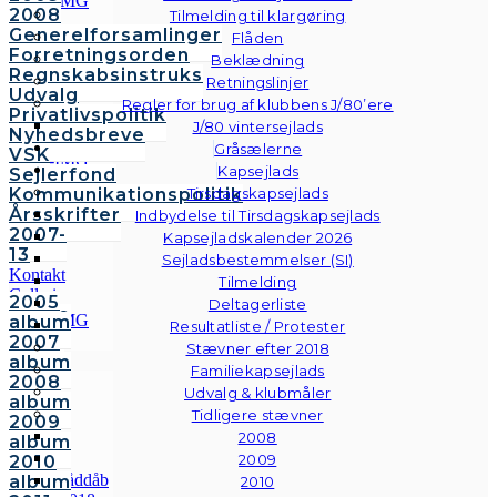
2008
Tilmelding til klargøring
Generelforsamlinger
Flåden
Forretningsorden
Beklædning
Regnskabsinstruks
Retningslinjer
Udvalg
Regler for brug af klubbens J/80’ere
Privatlivspolitik
J/80 vintersejlads
Nyhedsbreve
Gråsælerne
VSK
Kapsejlads
Sejlerfond
Kommunikationspolitik
Tirsdagskapsejlads
Årsskrifter
Indbydelse til Tirsdagskapsejlads
2007-
Kapsejladskalender 2026
13
Sejladsbestemmelser (SI)
Kontakt
Tilmelding
Galleri
2005
Deltagerliste
Andre
album
Resultatliste / Protester
fotos
2007
Stævner efter 2018
album
Familiekapsejlads
2008
Udvalg & klubmåler
album
Tidligere stævner
2009
2008
album
2009
2010
album
2010