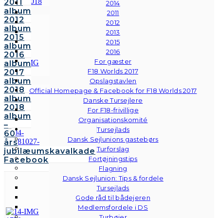
2011
2014
album
2011
2012
2012
album
2013
2015
2015
album
2016
2016
For gæster
album
F18 Worlds 2017
2017
album
Opslagstavlen
2018
Official Homepage & Facebook for F18 Worlds 2017
album
Danske Tursejlere
2018
For F18-frivillige
album
Organisationskomité
–
Tursejlads
60
Dansk Sejlunions gastebørs
års
Turforslag
jubilæumskavalkade
Fortøjningstips
Facebook
Flagning
Dansk Sejlunion: Tips & fordele
Tursejlads
Gode råd til bådejeren
Medlemsfordele i DS
Turbøjer