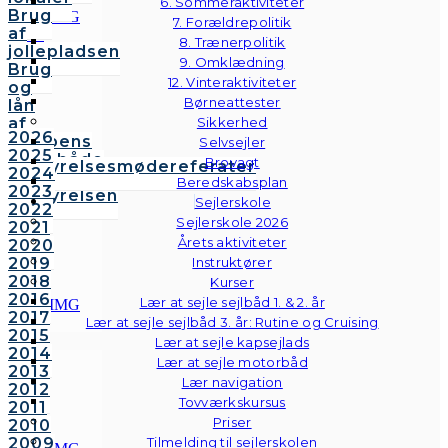
6. Sommeraktiviteter
Brug
7. Forældrepolitik
af
8. Trænerpolitik
jollepladsen
9. Omklædning
Brug
12. Vinteraktiviteter
og
Børneattester
lån
af
Sikkerhed
2026
klubbens
Selvsejler
2025
følgebåde
Brovagt
Bestyrelsesmødereferater
2024
Vedtægter
Beredskabsplan
2023
Bestyrelsen
Sejlerskole
2022
Sejlerskole 2026
2021
Årets aktiviteter
2020
2019
Instruktører
2018
Kurser
2016
Lær at sejle sejlbåd 1. & 2. år
2017
Lær at sejle sejlbåd 3. år: Rutine og Cruising
2015
Lær at sejle kapsejlads
2014
Lær at sejle motorbåd
2013
Lær navigation
2012
Tovværkskursus
2011
Priser
2010
2009
Tilmelding til sejlerskolen