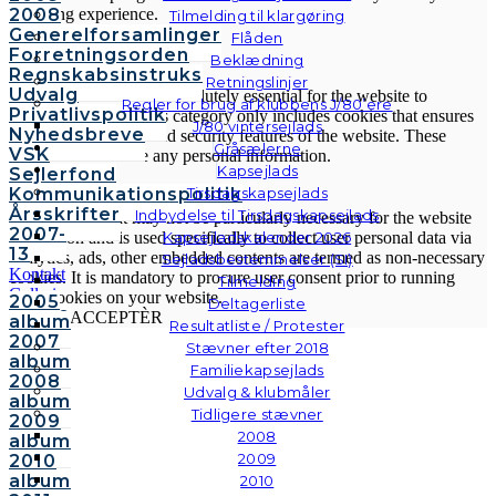
2008
browsing experience.
Tilmelding til klargøring
Generelforsamlinger
Necessary
Flåden
Forretningsorden
Necessary
Beklædning
Regnskabsinstruks
Altid aktiveret
Retningslinjer
Udvalg
Necessary cookies are absolutely essential for the website to
Regler for brug af klubbens J/80’ere
Privatlivspolitik
function properly. This category only includes cookies that ensures
J/80 vintersejlads
Nyhedsbreve
basic functionalities and security features of the website. These
Gråsælerne
VSK
cookies do not store any personal information.
Kapsejlads
Sejlerfond
Non-necessary
Kommunikationspolitik
Tirsdagskapsejlads
Non-necessary
Årsskrifter
Indbydelse til Tirsdagskapsejlads
Any cookies that may not be particularly necessary for the website
2007-
Kapsejladskalender 2026
to function and is used specifically to collect user personal data via
13
analytics, ads, other embedded contents are termed as non-necessary
Sejladsbestemmelser (SI)
Kontakt
cookies. It is mandatory to procure user consent prior to running
Tilmelding
Galleri
these cookies on your website.
2005
Deltagerliste
Andre
GEM & ACCEPTÈR
album
Resultatliste / Protester
fotos
2007
Stævner efter 2018
album
Familiekapsejlads
2008
Udvalg & klubmåler
album
Tidligere stævner
2009
2008
album
2009
2010
album
2010