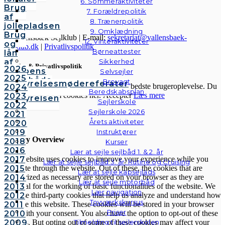
6. Sommeraktiviteter
Brug
7. Forældrepolitik
af
8. Trænerpolitik
jollepladsen
9. Omklædning
Brug
© Vallensbæk Sejlklub | E-mail:
sekretariat@vallensbaek-
12. Vinteraktiviteter
og
sejlklub.dk
|
Privatlivspolitik
Børneattester
lån
af
Sikkerhed
Cookies & Privatlivspolitik
2026
klubbens
Selvsejler
2025
følgebåde
Brovagt
Bestyrelsesmødereferater
Vi anvender cookies for at give dig den bedste brugeroplevelse. Du
2024
Vedtægter
Beredskabsplan
kan læse mere om cookies her.
Accepter
Læs mere
2023
Bestyrelsen
Sejlerskole
2022
Sejlerskole 2026
2021
Luk
Årets aktiviteter
2020
2019
Instruktører
Privacy Overview
2018
Kurser
2016
Lær at sejle sejlbåd 1. & 2. år
2017
This website uses cookies to improve your experience while you
Lær at sejle sejlbåd 3. år: Rutine og Cruising
2015
navigate through the website. Out of these, the cookies that are
Lær at sejle kapsejlads
2014
categorized as necessary are stored on your browser as they are
Lær at sejle motorbåd
2013
essential for the working of basic functionalities of the website. We
Lær navigation
2012
also use third-party cookies that help us analyze and understand how
Tovværkskursus
2011
you use this website. These cookies will be stored in your browser
Priser
2010
only with your consent. You also have the option to opt-out of these
2009
Tilmelding til sejlerskolen
cookies. But opting out of some of these cookies may affect your