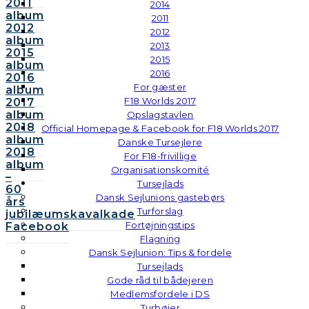
2011
2014
album
2011
2012
2012
album
2013
2015
2015
album
2016
2016
For gæster
album
F18 Worlds 2017
2017
album
Opslagstavlen
2018
Official Homepage & Facebook for F18 Worlds 2017
album
Danske Tursejlere
2018
For F18-frivillige
album
Organisationskomité
–
Tursejlads
60
Dansk Sejlunions gastebørs
års
Turforslag
jubilæumskavalkade
Fortøjningstips
Facebook
Flagning
Dansk Sejlunion: Tips & fordele
Tursejlads
Gode råd til bådejeren
Medlemsfordele i DS
Turbøjer