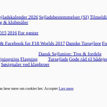
jladskalender 2026
Sejladsbestemmelser (SI)
Tilmeldi
g & klubmåler
015
2016
For gæster
 & Facebook for F18 Worlds 2017
Danske Tursejlere
Fo
Dansk Sejlunion: Tips & fordele
jningstips
Flagning
Tursejlads
Gode råd til bådeje
Søsignaler ved klapbroer
kan læse mere om cookies her.
Accepter
Læs mere