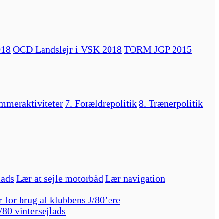
018
OCD Landslejr i VSK 2018
TORM JGP 2015
mmeraktiviteter
7. Forældrepolitik
8. Trænerpolitik
lads
Lær at sejle motorbåd
Lær navigation
r for brug af klubbens J/80’ere
/80 vintersejlads