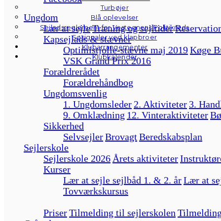
Turbøjer
Ungdom
Blå oplevelser
Lær at sejle
Træning og sejltider
Reservation
Sejladsreglement for Vestegnens Politikreds
Søsignaler ved klapbroer
Kapsejlads & stævner
Klubarrangementer
Optimistjolle-stævne maj 2019
Køge B
Klubkalender
VSK Grand Prix 2016
Forældrerådet
Forældrehåndbog
Ungdomsvenlig
1. Ungdomsleder
2. Aktiviteter
3. Hand
9. Omklædning
12. Vinteraktiviteter
Bø
Sikkerhed
Selvsejler
Brovagt
Beredskabsplan
Sejlerskole
Sejlerskole 2026
Årets aktiviteter
Instruktør
Kurser
Lær at sejle sejlbåd 1. & 2. år
Lær at se
Tovværkskursus
Priser
Tilmelding til sejlerskolen
Tilmelding