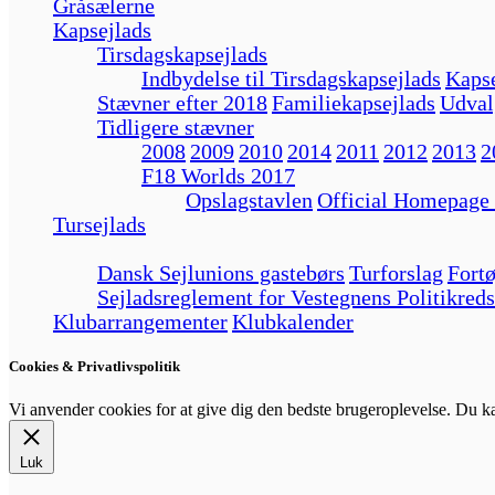
Gråsælerne
Kapsejlads
Tirsdagskapsejlads
Indbydelse til Tirsdagskapsejlads
Kapse
Stævner efter 2018
Familiekapsejlads
Udval
Tidligere stævner
2008
2009
2010
2014
2011
2012
2013
2
F18 Worlds 2017
Opslagstavlen
Official Homepage
Tursejlads
Dansk Sejlunions gastebørs
Turforslag
Fortø
Sejladsreglement for Vestegnens Politikreds
Klubarrangementer
Klubkalender
Cookies & Privatlivspolitik
Vi anvender cookies for at give dig den bedste brugeroplevelse. Du 
Luk