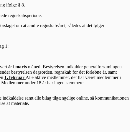
ng ifølge § 8.
serede regnskabsperiode.
orslaget om at ændre regnskabsåret, således at det følger
ag 1:
ert år i
marts
måned. Bestyrelsen indkalder generalforsamlingen
ender bestyrelsen dagsorden, regnskab for det forløbne år, samt
den
1. februar
Alle aktive medlemmer, der har været medlemmer i
n. Medlemmer under 18 år har ingen stemmeret.
e indkaldelse samt alle bilag tilgængelige online, så kommunikationen
se af materiale.