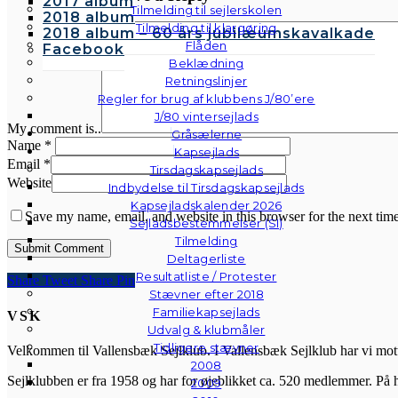
2017 album
Tilmelding til sejlerskolen
2018 album
Tilmelding til klargøring
2018 album – 60 års jubilæumskavalkade
Flåden
Facebook
Beklædning
Retningslinjer
Regler for brug af klubbens J/80’ere
J/80 vintersejlads
My comment is..
Gråsælerne
Name
*
Kapsejlads
Email
*
Tirsdagskapsejlads
Website
Indbydelse til Tirsdagskapsejlads
Kapsejladskalender 2026
Save my name, email, and website in this browser for the next tim
Sejladsbestemmelser (SI)
Tilmelding
Deltagerliste
Resultatliste / Protester
Share
Tweet
Share
Pin
Stævner efter 2018
Familiekapsejlads
VSK
Udvalg & klubmåler
Tidligere stævner
Velkommen til Vallensbæk Sejlklub. I Vallensbæk Sejlklub har vi mottoe
2008
Sejlklubben er fra 1958 og har for øjeblikket ca. 520 medlemmer. På 
2009