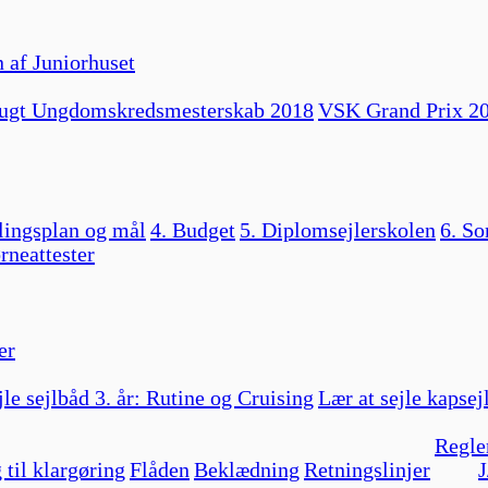
 af Juniorhuset
ugt Ungdomskredsmesterskab 2018
VSK Grand Prix 2
lingsplan og mål
4. Budget
5. Diplomsejlerskolen
6. So
rneattester
er
jle sejlbåd 3. år: Rutine og Cruising
Lær at sejle kapsej
Regle
 til klargøring
Flåden
Beklædning
Retningslinjer
J