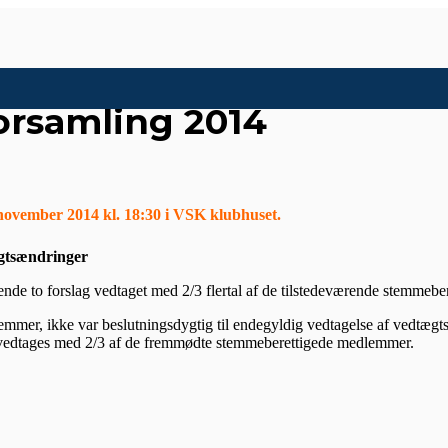
orsamling 2014
 november 2014 kl. 18:30 i VSK klubhuset.
ægtsændringer
nde to forslag vedtaget med 2/3 flertal af de tilstedeværende stemmeb
r, ikke var beslutningsdygtig til endegyldig vedtagelse af vedtægtsæn
n vedtages med 2/3 af de fremmødte stemmeberettigede medlemmer.