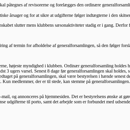
kal påtegnes af revisorerne og forelægges den ordinære generalforsamli
ktiske årsager og for at sikre at udgifterne følger indtægterne i den skit
skabet slutter mens klubbens sæsonaktiviteter stadig er i gang. Derfor f
ring af termin for afholdelse af generalforsamlingen, så den følger forsl
rne, højeste myndighed i klubben. Ordinær generalforsamling holdes hv
st 3 ugers varsel. Senest 8 dage før generalforsamlingen skal holdes, s
taget på generalforsamlingen, skal være bestyrelsen i hænde senest 
et. Kun medlemmer, der er til stede, kan stemme på generalforsamlinge
 e-mail, og annonceres på hjemmesiden. Det er bestyrelsens ønske at gør
nse udgifterne til porto, samt det arbejde som er forbundet med udsendel