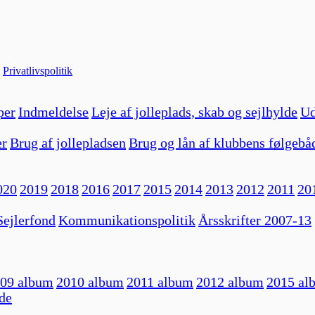
|
Privatlivspolitik
per
Indmeldelse
Leje af jolleplads, skab og sejlhylde
Ud
er
Brug af jollepladsen
Brug og lån af klubbens følgebå
020
2019
2018
2016
2017
2015
2014
2013
2012
2011
20
ejlerfond
Kommunikationspolitik
Årsskrifter 2007-13
09 album
2010 album
2011 album
2012 album
2015 al
de